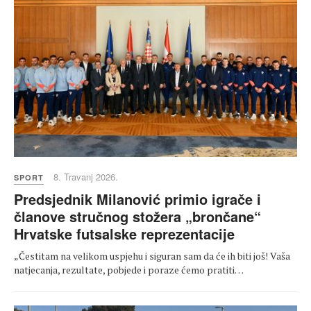
8. Travanj 2026.
SPORT
Predsjednik Milanović primio igrače i
članove stručnog stožera „brončane“
Hrvatske futsalske reprezentacije
„Čestitam na velikom uspjehu i siguran sam da će ih biti još! Vaša
natjecanja, rezultate, pobjede i poraze ćemo pratiti…