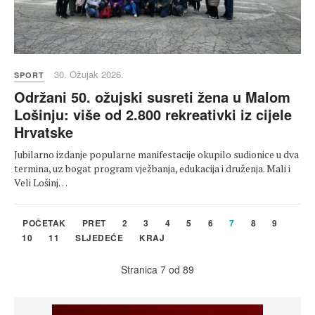
30. Ožujak 2026.
SPORT
Održani 50. ožujski susreti žena u Malom
Lošinju: više od 2.800 rekreativki iz cijele
Hrvatske
Jubilarno izdanje popularne manifestacije okupilo sudionice u dva
termina, uz bogat program vježbanja, edukacija i druženja. Mali i
Veli Lošinj…
POČETAK
PRET
2
3
4
5
6
7
8
9
10
11
SLJEDEĆE
KRAJ
Stranica 7 od 89