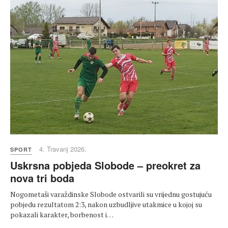
4. Travanj 2026.
SPORT
Uskrsna pobjeda Slobode – preokret za
nova tri boda
Nogometaši varaždinske Slobode ostvarili su vrijednu gostujuću
pobjedu rezultatom 2:3, nakon uzbudljive utakmice u kojoj su
pokazali karakter, borbenost i…