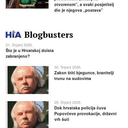
otvorenom”, a svaki posjetitelj
dio je njegova „postava”
Blogbusters
31. Srpanj 2026.
Što je u Hrvatskoj doista
zabranjeno?
30. Srpanj 2026.
Zakon štiti bjegunce, branitelji
trunu na sudovima
29. Srpanj 2026.
Dok hrvatska policija čuva
Pupovčeve provokacije, državni
vrh šuti