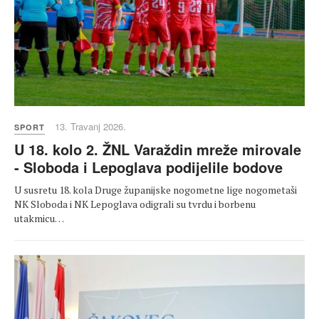
13. Travanj 2026.
SPORT
U 18. kolo 2. ŽNL Varaždin mreže mirovale
- Sloboda i Lepoglava podijelile bodove
U susretu 18. kola Druge županijske nogometne lige nogometaši
NK Sloboda i NK Lepoglava odigrali su tvrdu i borbenu
utakmicu…