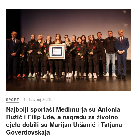
1. Travanj 2026.
SPORT
Najbolji sportaši Međimurja su Antonia
Ružić i Filip Ude, a nagradu za životno
djelo dobili su Marijan Uršanić i Tatjana
Goverdovskaja