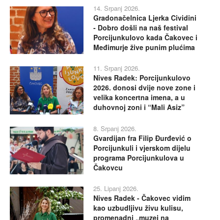
14. Srpanj 2026.
Gradonačelnica Ljerka Cividini
- Dobro došli na naš festival
Porcijunkulovo kada Čakovec i
Međimurje žive punim plućima
11. Srpanj 2026.
Nives Radek: Porcijunkulovo
2026. donosi dvije nove zone i
velika koncertna imena, a u
duhovnoj zoni i “Mali Asiz”
8. Srpanj 2026.
Gvardijan fra Filip Đurđević o
Porcijunkuli i vjerskom dijelu
programa Porcijunkulova u
Čakovcu
25. Lipanj 2026.
Nives Radek - Čakovec vidim
kao uzbudljivu živu kulisu,
promenadni „muzej na