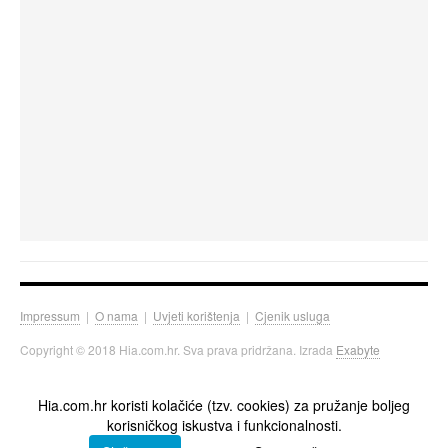
Impressum
|
O nama
|
Uvjeti korištenja
|
Cjenik usluga
Copyright © 2018 Hia.com.hr. Sva prava pridržana. Izrada
Exabyte
Hia.com.hr koristi kolačiće (tzv. cookies) za pružanje boljeg
korisničkog iskustva i funkcionalnosti.