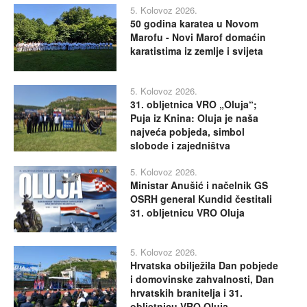
5. Kolovoz 2026.
50 godina karatea u Novom
Marofu - Novi Marof domaćin
karatistima iz zemlje i svijeta
5. Kolovoz 2026.
31. obljetnica VRO „Oluja“;
Puja iz Knina: Oluja je naša
najveća pobjeda, simbol
slobode i zajedništva
5. Kolovoz 2026.
Ministar Anušić i načelnik GS
OSRH general Kundid čestitali
31. obljetnicu VRO Oluja
5. Kolovoz 2026.
Hrvatska obilježila Dan pobjede
i domovinske zahvalnosti, Dan
hrvatskih branitelja i 31.
obljetnicu VRO Oluja