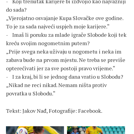
- Koji trenutak karijere bi izdvojio kao najvažniji
do sada?
„Vjerojatno osvajanje Kupa Slovačke ove godine.
To je za sada najveći uspjeh moje karijere.“
- Imaš li poruku za mlade igrače Slobode koji tek
kreću svojim nogometnim putem?
„Prije svega neka uživaju u nogometu i neka im
zabava bude na prvom mjestu. Ne treba se previše
opterećivati jer za sve postoji pravo vrijeme.“
- I za kraj, bi li se jednog dana vratio u Slobodu?
„Nikad ne reci nikad. Nemam ništa protiv
povratka u Slobodu.“
Tekst: Jakov Nađ, Fotografije: Facebook.