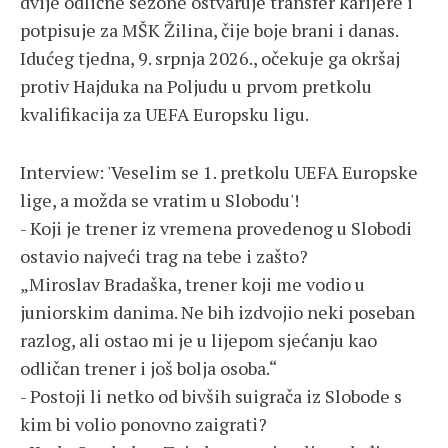
dvije odlične sezone ostvaruje transfer karijere i
potpisuje za MŠK Žilina, čije boje brani i danas.
Idućeg tjedna, 9. srpnja 2026., očekuje ga okršaj
protiv Hajduka na Poljudu u prvom pretkolu
kvalifikacija za UEFA Europsku ligu.
Interview: 'Veselim se 1. pretkolu UEFA Europske
lige, a možda se vratim u Slobodu'!
- Koji je trener iz vremena provedenog u Slobodi
ostavio najveći trag na tebe i zašto?
„Miroslav Bradaška, trener koji me vodio u
juniorskim danima. Ne bih izdvojio neki poseban
razlog, ali ostao mi je u lijepom sjećanju kao
odličan trener i još bolja osoba.“
- Postoji li netko od bivših suigrača iz Slobode s
kim bi volio ponovno zaigrati?