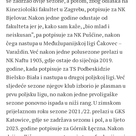
se zadržao dvije sezone, a potom, zbog odlaska na
Kineziološki fakultet u Zagrebu, potpisuje za NK
Bjelovar. Nakon jedne godine odustaje od
fakulteta jer je, kako sam kaže, „bio mlad i
neiskusan“, pa potpisuje za NK Pušćine, nakon
čega nastupa u Međužupanijskoj ligi Čakovec –
Varaždin. Već nakon jedne polusezone prelazi u
NK Naftu 1903, gdje ostaje do siječnja 2019.
godine, kada potpisuje za TS Podbeskidzie
Bielsko-Biała i nastupa u drugoj poljskoj ligi. Već
sljedeće sezone njegov klub izborio je plasman u
prvu poljsku ligu, no nakon jedne prvoligaške
sezone ponovno ispada u niži rang. U zimskom
prijelaznom roku sezone 2021./22. prelazi u GKS
Katowice, gdje se zadržava sezonu i pol, a u ljeto
2023. godine potpisuje za Górnik Łęczna. Nakon