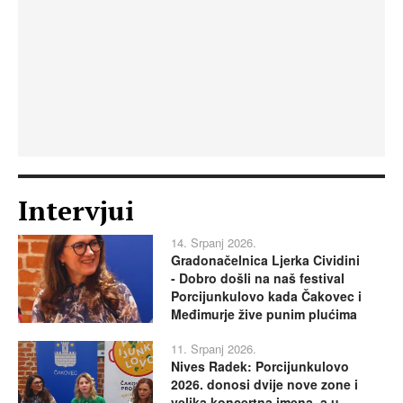
Intervjui
14. Srpanj 2026.
Gradonačelnica Ljerka Cividini
- Dobro došli na naš festival
Porcijunkulovo kada Čakovec i
Međimurje žive punim plućima
11. Srpanj 2026.
Nives Radek: Porcijunkulovo
2026. donosi dvije nove zone i
velika koncertna imena, a u