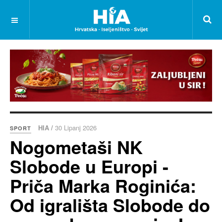
HIA /
30 Lipanj 2026
SPORT
Nogometaši NK
Slobode u Europi -
Priča Marka Roginića:
Od igrališta Slobode do