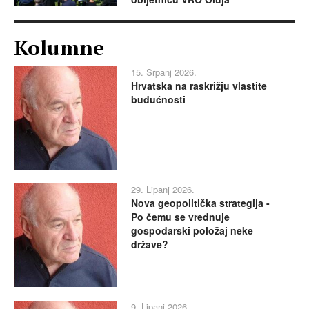
Kolumne
15. Srpanj 2026.
Hrvatska na raskrižju vlastite
budućnosti
29. Lipanj 2026.
Nova geopolitička strategija -
Po čemu se vrednuje
gospodarski položaj neke
države?
9. Lipanj 2026.