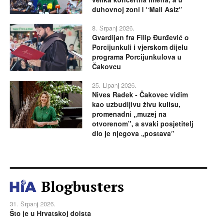
duhovnoj zoni i “Mali Asiz”
8. Srpanj 2026.
Gvardijan fra Filip Đurđević o
Porcijunkuli i vjerskom dijelu
programa Porcijunkulova u
Čakovcu
25. Lipanj 2026.
Nives Radek - Čakovec vidim
kao uzbudljivu živu kulisu,
promenadni „muzej na
otvorenom”, a svaki posjetitelj
dio je njegova „postava”
Blogbusters
31. Srpanj 2026.
Što je u Hrvatskoj doista