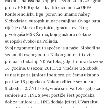
Nakon Thalissona, koji je u sezoni 2024./25. igrao
protiv HNK Rijeke u kvalifikacijama za UEFA
Konferencijsku ligu, ponovno imamo našeg
Slobodaša u europskim natjecanjima. Ovoga puta
riječ je o Marku Roginiću, igraču slovačkog
prvoligaša MŠK Žilina, kojeg uskoro očekuje
europski dvoboj na Poljudu.
Svoj nogometni put započeo je u našoj Slobodi sa
sedam ili osam godina. Nakon godinu ili dvije
prelazi u tadašnji NK Varteks, gdje trenira do svoje
16. godine. U sezoni 2011./12. vraća se u Slobodu
te nastupa za juniore i seniore, pri čemu ukupno
postiže 13 pogodaka. Nakon odlične sezone u
Slobodi, u 2. ŽNL Istok, vraća se u Varteks, gdje za
seniore u 3. HNL Sjever postiže šest pogodaka,
dok za juniore u 1. HNL dodaje još tri. U Varteksu