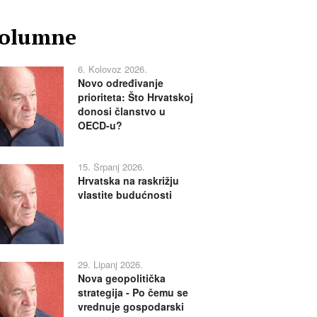
olumne
6. Kolovoz 2026.
Novo određivanje
prioriteta: Što Hrvatskoj
donosi članstvo u
OECD-u?
15. Srpanj 2026.
Hrvatska na raskrižju
vlastite budućnosti
29. Lipanj 2026.
Nova geopolitička
strategija - Po čemu se
vrednuje gospodarski