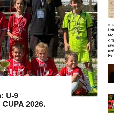
8. 
Udr
Mos
org
jav
met
Per
: U-9
 CUPA 2026.