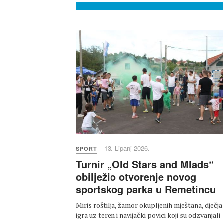
13. Lipanj 2026.
SPORT
Turnir „Old Stars and Mlads“
obilježio otvorenje novog
sportskog parka u Remetincu
Miris roštilja, žamor okupljenih mještana, dječja
igra uz teren i navijački povici koji su odzvanjali