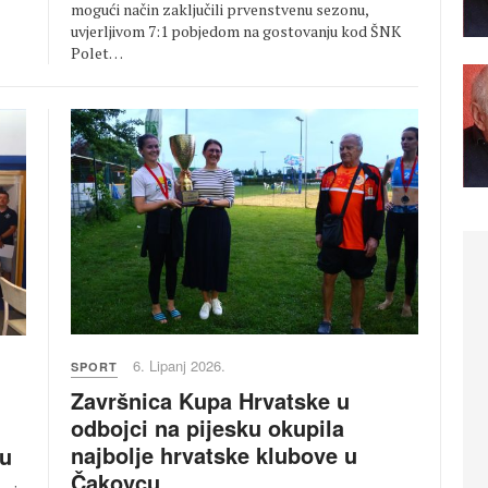
mogući način zaključili prvenstvenu sezonu,
uvjerljivom 7:1 pobjedom na gostovanju kod ŠNK
Polet…
6. Lipanj 2026.
SPORT
Završnica Kupa Hrvatske u
odbojci na pijesku okupila
najbolje hrvatske klubove u
ju
Čakovcu