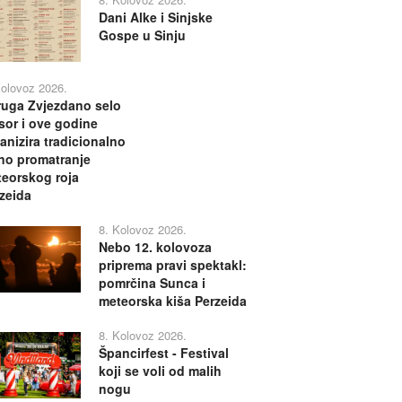
Dani Alke i Sinjske
Gospe u Sinju
Kolovoz 2026.
uga Zvjezdano selo
or i ove godine
anizira tradicionalno
no promatranje
eorskog roja
zeida
8. Kolovoz 2026.
Nebo 12. kolovoza
priprema pravi spektakl:
pomrčina Sunca i
meteorska kiša Perzeida
8. Kolovoz 2026.
Špancirfest - Festival
koji se voli od malih
nogu