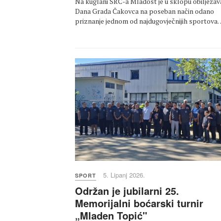
Na kuglani SRC-a Mladost je u sklopu obilježav
Dana Grada Čakovca na poseban način odano
priznanje jednom od najdugovječnijih sportova
5. Lipanj 2026.
SPORT
Održan je jubilarni 25.
Memorijalni boćarski turnir
„Mladen Topić"