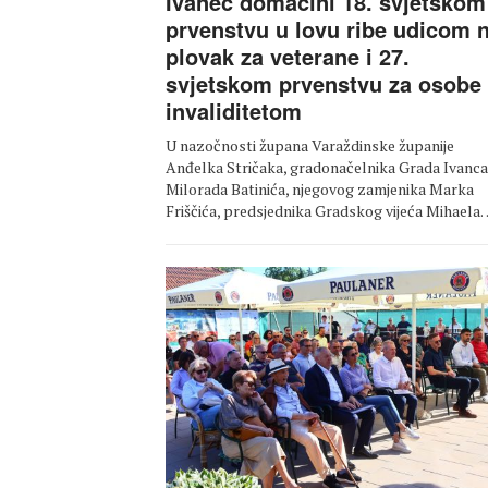
Ivanec domaćini 18. svjetskom
prvenstvu u lovu ribe udicom 
plovak za veterane i 27.
svjetskom prvenstvu za osobe
invaliditetom
U nazočnosti župana Varaždinske županije
Anđelka Stričaka, gradonačelnika Grada Ivanca
Milorada Batinića, njegovog zamjenika Marka
Friščića, predsjednika Gradskog vijeća Mihaela