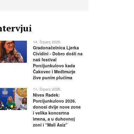
ntervjui
14. Srpanj 2026.
Gradonačelnica Ljerka
Cividini - Dobro došli na
naš festival
Porcijunkulovo kada
Čakovec i Međimurje
žive punim plućima
11. Srpanj 2026.
Nives Radek:
Porcijunkulovo 2026.
donosi dvije nove zone
i velika koncertna
imena, a u duhovnoj
zoni i “Mali Asiz”