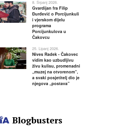
8. Srpanj 2026.
Gvardijan fra Filip
Đurđević o Porcijunkuli
i vjerskom dijelu
programa
Porcijunkulova u
Čakovcu
25. Lipanj 2026.
Nives Radek - Čakovec
vidim kao uzbudljivu
živu kulisu, promenadni
„muzej na otvorenom”,
a svaki posjetitelj dio je
njegova „postava”
Blogbusters