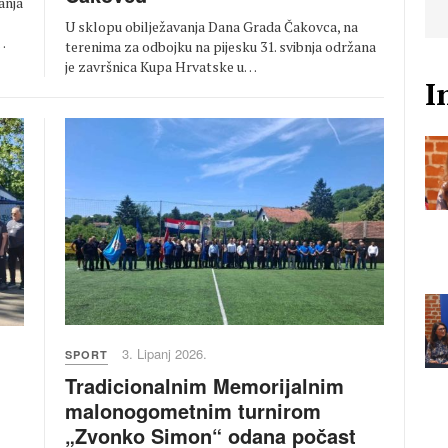
anja
U sklopu obilježavanja Dana Grada Čakovca, na
…
terenima za odbojku na pijesku 31. svibnja održana
je završnica Kupa Hrvatske u…
I
3. Lipanj 2026.
SPORT
Tradicionalnim Memorijalnim
malonogometnim turnirom
„Zvonko Simon“ odana počast