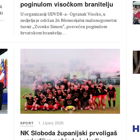
poginulom visočkom branitelju
4.
ki
U organizaciji UDVDR-a - Ogranak Visoko, u
e…
nedjelju je održan 26. Memorijalni malonogometni
turnir „Zvonko Simon“, posvećen poginulom
hrvatskom branitelju…
1. Lipanj 2026.
SPORT
NK Sloboda županijski prvoligaš