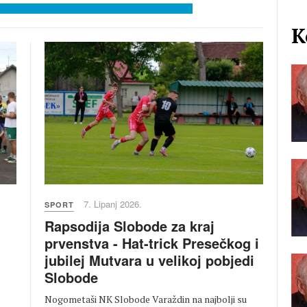
K
7. Lipanj 2026.
SPORT
Rapsodija Slobode za kraj
prvenstva - Hat-trick Presečkog i
jubilej Mutvara u velikoj pobjedi
Slobode
Nogometaši NK Slobode Varaždin na najbolji su