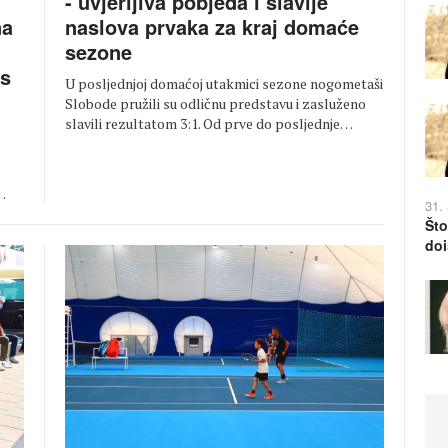
- uvjerljiva pobjeda i slavlje
naslova prvaka za kraj domaće
na
sezone
 s
U posljednjoj domaćoj utakmici sezone nogometaši
Slobode pružili su odličnu predstavu i zasluženo
slavili rezultatom 3:1. Od prve do posljednje…
…
31.
Što
doi