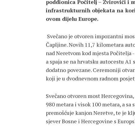
poddionica Počitelj – Zvirovići i
infrastrukturnih objekata na kor
ovom dijelu Europe.
Svečano je otvoren impozantni most
Čapljine. Novih 11,7 kilometara autoc
nad Neretvom kod mjesta Počitelja -
a spaja se na hrvatsku autocestu A1 
dodatno povezane. Ceremoniji otvara
koji je u dvodnevnom radnom posjet
Svečano otvoren most Hercegovina, i
980 metara i visok 100 metara, a sa 
premošćuje kanjon Neretve, te je klj
sjever Bosne i Hercegovine s Europ