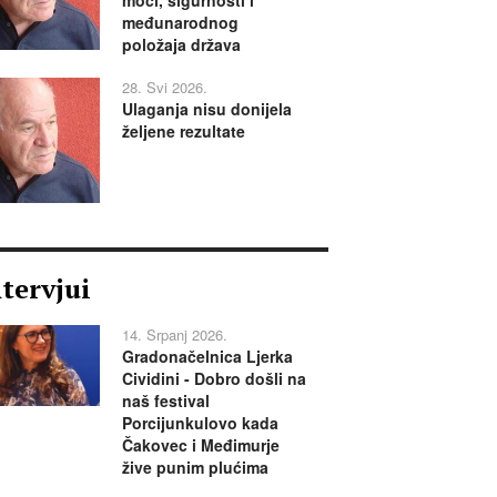
međunarodnog
položaja država
28. Svi 2026.
Ulaganja nisu donijela
željene rezultate
ntervjui
14. Srpanj 2026.
Gradonačelnica Ljerka
Cividini - Dobro došli na
naš festival
Porcijunkulovo kada
Čakovec i Međimurje
žive punim plućima