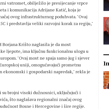
ni vatromet, obilježilo je presijecanje vrpce
ta i komunikacija Adrijane Katić, koja je
ačaj ovog infrastrukturnog poduhvata. "Ovaj
5C i predstavlja veliki razvojni korak za regiju,"
H Borjana Krišto naglasila je da most
ke ljepote, ima ključnu funkcionalnu ulogu u
uropom. "Ovaj most ne spaja samo jug i sjever
I
 Europskoj uniji, omogućavajući prometnu
an ekonomski i gospodarski napredak," rekla je
 su brojni visoki dužnosnici, uključujući i
ića, što naglašava regionalni značaj ovog
dućnost Bosne i Hercegovine i šire regije.