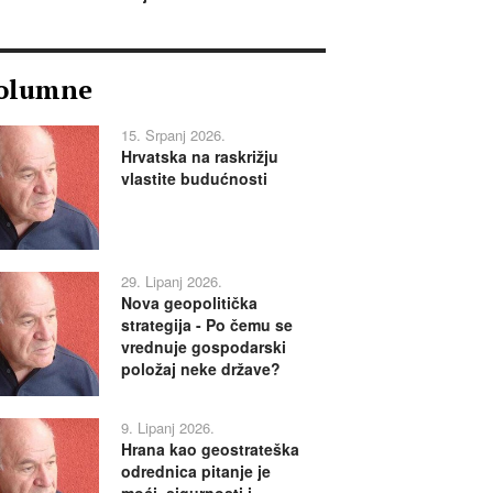
olumne
15. Srpanj 2026.
Hrvatska na raskrižju
vlastite budućnosti
29. Lipanj 2026.
Nova geopolitička
strategija - Po čemu se
vrednuje gospodarski
položaj neke države?
9. Lipanj 2026.
Hrana kao geostrateška
odrednica pitanje je
moći, sigurnosti i