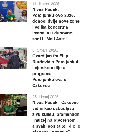
11. Srpanj 2026.
Nives Radek:
Porcijunkulovo 2026.
donosi dvije nove zone
i velika koncertna
imena, a u duhovnoj
zoni i “Mali Asiz”
8. Srpanj 2026.
Gvardijan fra Filip
Đurđević o Porcijunkuli
i vjerskom dijelu
programa
Porcijunkulova u
Čakovcu
25. Lipanj 2026.
Nives Radek - Čakovec
vidim kao uzbudljivu
živu kulisu, promenadni
„muzej na otvorenom”,
a svaki posjetitelj dio je
njegova „postava”