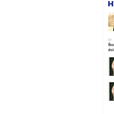
31.
Što
doi