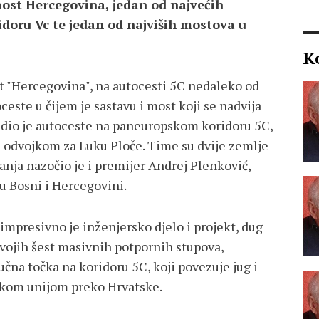
 most Hercegovina, jedan od najvećih
idoru Vc te jedan od najviših mostova u
K
 "Hercegovina", na autocesti 5C nedaleko od
este u čijem je sastavu i most koji se nadvija
 dio je autoceste na paneuropskom koridoru 5C,
s odvojkom za Luku Ploče. Time su dvije zemlje
nja nazočio je i premijer Andrej Plenković,
u Bosni i Hercegovini.
mpresivno je inženjersko djelo i projekt, dug
svojih šest masivnih potpornih stupova,
učna točka na koridoru 5C, koji povezuje jug i
skom unijom preko Hrvatske.