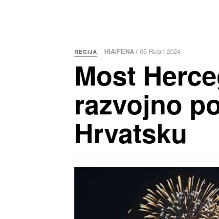
HIA/FENA /
05 Rujan 2024
REGIJA
Most Herce
razvojno p
Hrvatsku