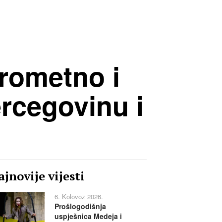
rometno i
rcegovinu i
jnovije vijesti
6. Kolovoz 2026.
Prošlogodišnja
uspješnica Medeja i