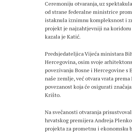
Ceremoniju otvaranja, uz spektakular
od strane federalne ministrice prome
istaknula iznimnu kompleksnost i zn
projekt je najzahtjevniji na koridoru 
kazala je Katić.
Predsjedateljica Vijeća ministara Bi
Hercegovina, osim svoje arhitektons
povezivanju Bosne i Hercegovine s E
naše zemlje, već otvara vrata prema
povezanost koja će osigurati značaj
Krišto.
Na svečanosti otvaranja prisustvovali
hrvatskog premijera Andreja Plenkov
projekta za prometnu i ekonomsku bu