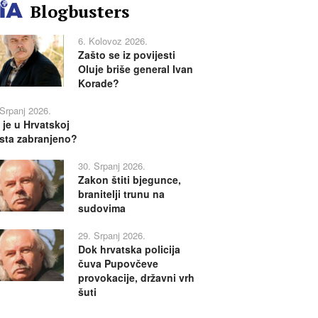
Blogbusters
6. Kolovoz 2026.
Zašto se iz povijesti
Oluje briše general Ivan
Korade?
 Srpanj 2026.
 je u Hrvatskoj
sta zabranjeno?
30. Srpanj 2026.
Zakon štiti bjegunce,
branitelji trunu na
sudovima
29. Srpanj 2026.
Dok hrvatska policija
čuva Pupovčeve
provokacije, državni vrh
šuti