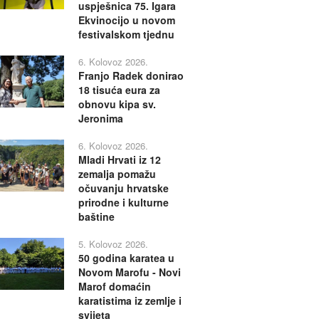
uspješnica 75. Igara
Ekvinocijo u novom
festivalskom tjednu
6. Kolovoz 2026.
Franjo Radek donirao
18 tisuća eura za
obnovu kipa sv.
Jeronima
6. Kolovoz 2026.
Mladi Hrvati iz 12
zemalja pomažu
očuvanju hrvatske
prirodne i kulturne
baštine
5. Kolovoz 2026.
50 godina karatea u
Novom Marofu - Novi
Marof domaćin
karatistima iz zemlje i
svijeta