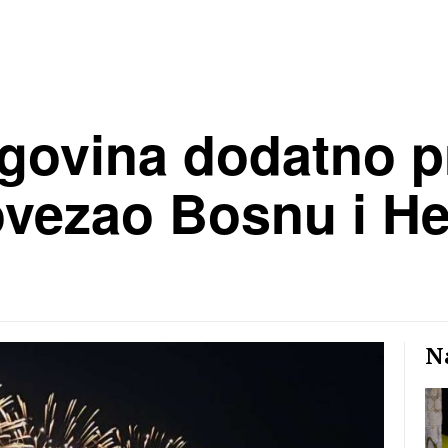
govina dodatno p
ovezao Bosnu i He
Na