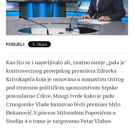
PODIJELI:
Kao što se i najavljivalo ali, znatno ranije „pala je"
kontroverznog prosrpskog premijera Zdravka
Krivokapića koja je osnovana u manastiru Ostrog
pod izravnim političkim sponzorstvom Srpske
pravoslavne Crkve. Mnogi tvrde kako je padu
Crnogorske Vlade kumovao bivši premijer Milo
Đukanović. S piscem Miloradom Popovićem u
Studiju 4 o tome je razgovarao Petar Vlahov.