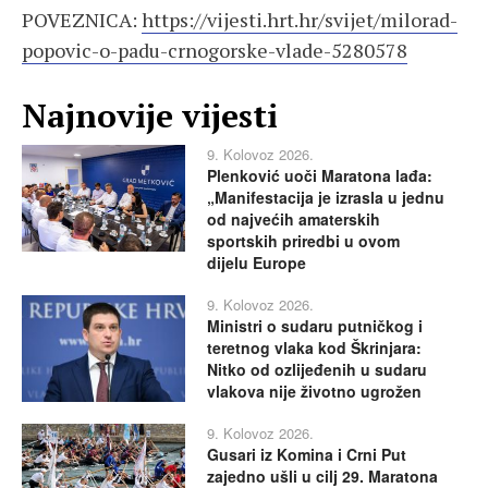
POVEZNICA:
https://vijesti.hrt.hr/svijet/milorad-
popovic-o-padu-crnogorske-vlade-5280578
Najnovije vijesti
9. Kolovoz 2026.
Plenković uoči Maratona lađa:
„Manifestacija je izrasla u jednu
od najvećih amaterskih
sportskih priredbi u ovom
dijelu Europe
9. Kolovoz 2026.
Ministri o sudaru putničkog i
teretnog vlaka kod Škrinjara:
Nitko od ozlijeđenih u sudaru
vlakova nije životno ugrožen
9. Kolovoz 2026.
Gusari iz Komina i Crni Put
zajedno ušli u cilj 29. Maratona