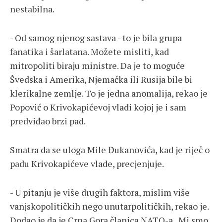
nestabilna.
- Od samog njenog sastava - to je bila grupa
fanatika i šarlatana. Možete misliti, kad
mitropoliti biraju ministre. Da je to moguće
Švedska i Amerika, Njemačka ili Rusija bile bi
klerikalne zemlje. To je jedna anomalija, rekao je
Popović o Krivokapićevoj vladi kojoj je i sam
predviđao brzi pad.
Smatra da se uloga Mile Đukanovića, kad je riječ o
padu Krivokapićeve vlade, precjenjuje.
- U pitanju je više drugih faktora, mislim više
vanjskopolitičkih nego unutarpolitičkih, rekao je.
Dodao je da je Crna Gora članica NATO-a. Mi smo