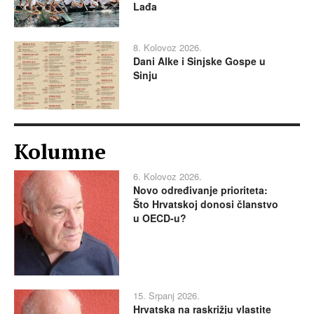
Lađa
8. Kolovoz 2026.
Dani Alke i Sinjske Gospe u
Sinju
Kolumne
6. Kolovoz 2026.
Novo određivanje prioriteta:
Što Hrvatskoj donosi članstvo
u OECD-u?
15. Srpanj 2026.
Hrvatska na raskrižju vlastite