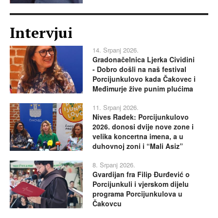
Intervjui
14. Srpanj 2026.
Gradonačelnica Ljerka Cividini
- Dobro došli na naš festival
Porcijunkulovo kada Čakovec i
Međimurje žive punim plućima
11. Srpanj 2026.
Nives Radek: Porcijunkulovo
2026. donosi dvije nove zone i
velika koncertna imena, a u
duhovnoj zoni i “Mali Asiz”
8. Srpanj 2026.
Gvardijan fra Filip Đurđević o
Porcijunkuli i vjerskom dijelu
programa Porcijunkulova u
Čakovcu