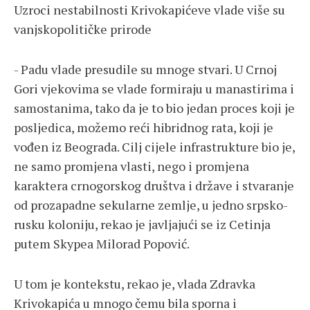
Uzroci nestabilnosti Krivokapićeve vlade više su
vanjskopolitičke prirode
- Padu vlade presudile su mnoge stvari. U Crnoj
Gori vjekovima se vlade formiraju u manastirima i
samostanima, tako da je to bio jedan proces koji je
posljedica, možemo reći hibridnog rata, koji je
vođen iz Beograda. Cilj cijele infrastrukture bio je,
ne samo promjena vlasti, nego i promjena
karaktera crnogorskog društva i države i stvaranje
od prozapadne sekularne zemlje, u jedno srpsko-
rusku koloniju, rekao je javljajući se iz Cetinja
putem Skypea Milorad Popović.
U tom je kontekstu, rekao je, vlada Zdravka
Krivokapića u mnogo čemu bila sporna i