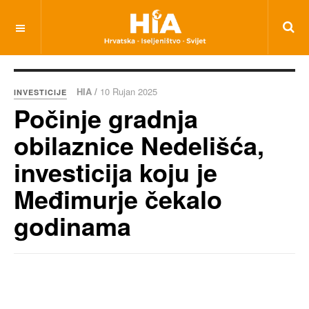
HIA /
10 Rujan 2025
INVESTICIJE
Počinje gradnja
obilaznice Nedelišća,
investicija koju je
Međimurje čekalo
godinama