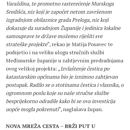
Varaždina, te prometno rasterećenje Murskoga
Središća, niz koji je započet netom završenom
izgradnjom obilaznice grada Preloga, niz koji
dokazuje da suradnjom Županije i jedinica lokalne
samouprave te države možemo riješiti sve
strateške projekte
“, rekao je Matija Posavec te
podsjetio i na veliku ulogu stručnih službi
Međimurske županije u zahtjevnim predradnjama
ovog velikoj projekta: „
Izvlaštenje čestica po
katastarskim općinama bio je iznimno zahtjevan
postupak. Radilo se o stotinama čestica i vlasnika, o
ogromnom poslu koje su naše stručne službe
besprijekorno odradile kako bi se ova investicija
uopće mogla pokrenuti
“, naglašava župan.
NOVA MREŽA CESTA – BRŽI PUT U