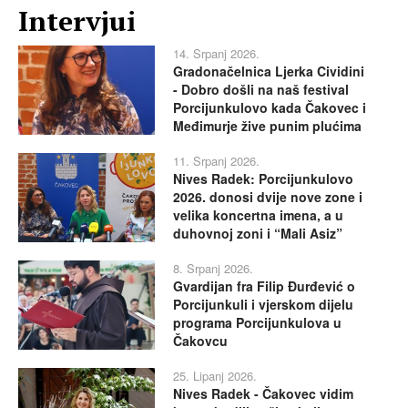
Intervjui
14. Srpanj 2026.
Gradonačelnica Ljerka Cividini
- Dobro došli na naš festival
Porcijunkulovo kada Čakovec i
Međimurje žive punim plućima
11. Srpanj 2026.
Nives Radek: Porcijunkulovo
2026. donosi dvije nove zone i
velika koncertna imena, a u
duhovnoj zoni i “Mali Asiz”
8. Srpanj 2026.
Gvardijan fra Filip Đurđević o
Porcijunkuli i vjerskom dijelu
programa Porcijunkulova u
Čakovcu
25. Lipanj 2026.
Nives Radek - Čakovec vidim