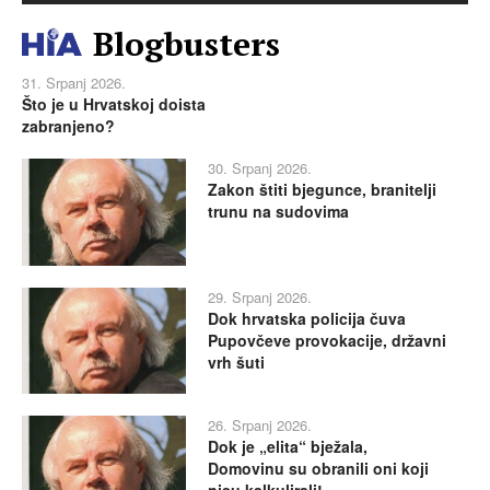
Blogbusters
31. Srpanj 2026.
Što je u Hrvatskoj doista
zabranjeno?
30. Srpanj 2026.
Zakon štiti bjegunce, branitelji
trunu na sudovima
29. Srpanj 2026.
Dok hrvatska policija čuva
Pupovčeve provokacije, državni
vrh šuti
26. Srpanj 2026.
Dok je „elita“ bježala,
Domovinu su obranili oni koji