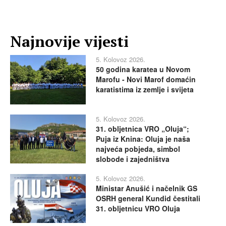
Najnovije vijesti
5. Kolovoz 2026.
50 godina karatea u Novom
Marofu - Novi Marof domaćin
karatistima iz zemlje i svijeta
5. Kolovoz 2026.
31. obljetnica VRO „Oluja“;
Puja iz Knina: Oluja je naša
najveća pobjeda, simbol
slobode i zajedništva
5. Kolovoz 2026.
Ministar Anušić i načelnik GS
OSRH general Kundid čestitali
31. obljetnicu VRO Oluja