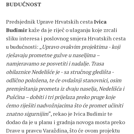
BUDUĆNOST
Predsjednik Uprave Hrvatskih cesta
Ivica
Budimir
kaže da je riječ o ulaganju koje zrcali
sliku interesa i poslovnog smjera Hrvatskih cesta
u budućnosti: „
Upravo ovakvim projektima - koji
rješavaju prometne gužve u naseljima –
namjeravamo se posvetiti i nadalje. Trasa
obilaznice Nedelišće je - sa stručnog gledišta -
odlično položena, te će ovdašnji stanovnici, osim
premještanja prometa iz dvaju naselja, Nedelišća i
Pušćina – dobiti i tri prijelaza preko pruge koje
ćemo riješiti nadvožnjacima što će promet učiniti
znatno sigurnijim
“, rekao je Ivica Budimir te
dodao da je u planu i gradnja novoga mosta preko
Drave u pravcu Varaždina, što će ovom projektu