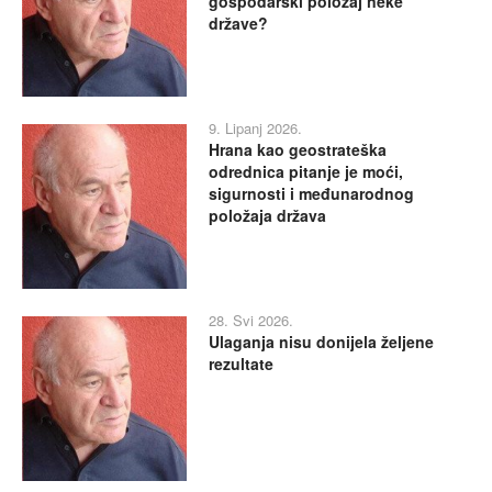
gospodarski položaj neke
države?
9. Lipanj 2026.
Hrana kao geostrateška
odrednica pitanje je moći,
sigurnosti i međunarodnog
položaja država
28. Svi 2026.
Ulaganja nisu donijela željene
rezultate