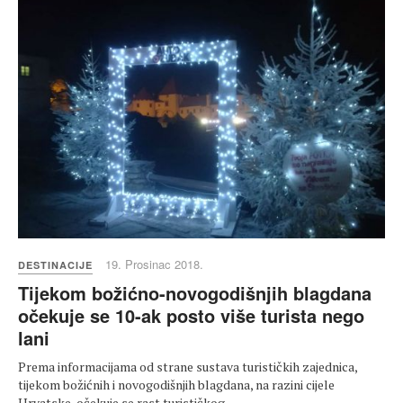
19. Prosinac 2018.
DESTINACIJE
Tijekom božićno-novogodišnjih blagdana
očekuje se 10-ak posto više turista nego
lani
Prema informacijama od strane sustava turističkih zajednica,
tijekom božićnih i novogodišnjih blagdana, na razini cijele
Hrvatske, očekuje se rast turističkog…