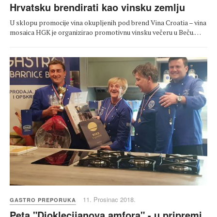
Hrvatsku brendirati kao vinsku zemlju
U sklopu promocije vina okupljenih pod brend Vina Croatia – vina
mosaica HGK je organizirao promotivnu vinsku večeru u Beču.…
11. Prosinac 2018.
GASTRO PREPORUKA
Peta "Dioklecijanova amfora" - u pripremi