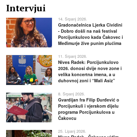
Intervjui
14. Srpanj 2026.
Gradonačelnica Ljerka Cividini
- Dobro došli na naš festival
Porcijunkulovo kada Čakovec i
Međimurje žive punim plućima
11. Srpanj 2026.
Nives Radek: Porcijunkulovo
2026. donosi dvije nove zone i
velika koncertna imena, a u
duhovnoj zoni i “Mali Asiz”
8. Srpanj 2026.
Gvardijan fra Filip Đurđević o
Porcijunkuli i vjerskom dijelu
programa Porcijunkulova u
Čakovcu
25. Lipanj 2026.