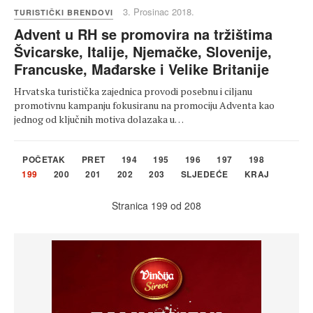
3. Prosinac 2018.
TURISTIČKI BRENDOVI
Advent u RH se promovira na tržištima
Švicarske, Italije, Njemačke, Slovenije,
Francuske, Mađarske i Velike Britanije
Hrvatska turistička zajednica provodi posebnu i ciljanu
promotivnu kampanju fokusiranu na promociju Adventa kao
jednog od ključnih motiva dolazaka u…
POČETAK
PRET
194
195
196
197
198
199
200
201
202
203
SLJEDEĆE
KRAJ
Stranica 199 od 208