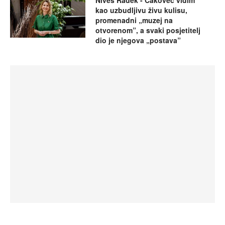
Nives Radek - Čakovec vidim
kao uzbudljivu živu kulisu,
promenadni „muzej na
otvorenom”, a svaki posjetitelj
dio je njegova „postava”