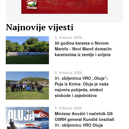
Najnovije vijesti
5. Kolovoz 2026.
50 godina karatea u Novom
Marofu - Novi Marof domaćin
karatistima iz zemlje i svijeta
5. Kolovoz 2026.
31. obljetnica VRO „Oluja“;
Puja iz Knina: Oluja je naša
najveća pobjeda, simbol
slobode i zajedništva
5. Kolovoz 2026.
Ministar Anušić i načelnik GS
OSRH general Kundid čestitali
31. obljetnicu VRO Oluja