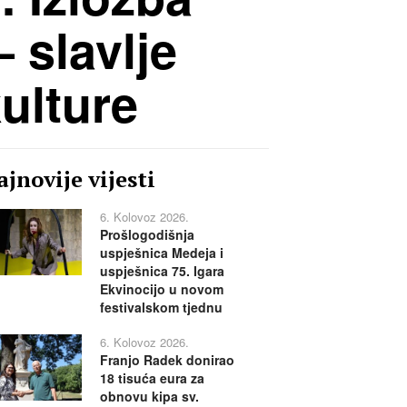
 slavlje
kulture
jnovije vijesti
6. Kolovoz 2026.
Prošlogodišnja
uspješnica Medeja i
uspješnica 75. Igara
Ekvinocijo u novom
festivalskom tjednu
6. Kolovoz 2026.
Franjo Radek donirao
18 tisuća eura za
obnovu kipa sv.