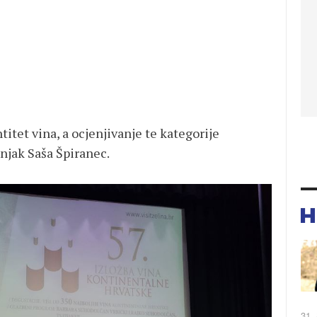
itet vina, a ocjenjivanje te kategorije
njak Saša Špiranec.
31.