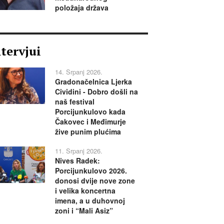
položaja država
ntervjui
14. Srpanj 2026.
Gradonačelnica Ljerka
Cividini - Dobro došli na
naš festival
Porcijunkulovo kada
Čakovec i Međimurje
žive punim plućima
11. Srpanj 2026.
Nives Radek:
Porcijunkulovo 2026.
donosi dvije nove zone
i velika koncertna
imena, a u duhovnoj
zoni i “Mali Asiz”