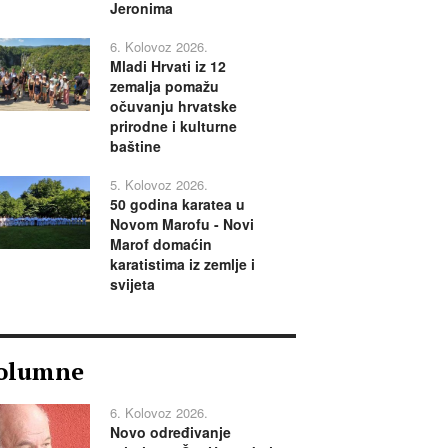
Jeronima
6. Kolovoz 2026.
Mladi Hrvati iz 12
zemalja pomažu
očuvanju hrvatske
prirodne i kulturne
baštine
5. Kolovoz 2026.
50 godina karatea u
Novom Marofu - Novi
Marof domaćin
karatistima iz zemlje i
svijeta
olumne
6. Kolovoz 2026.
Novo određivanje