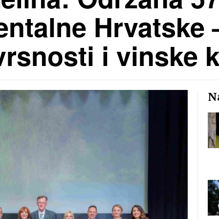
entalne Hrvatske –
zvrsnosti i vinske 
Na