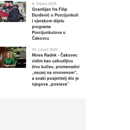
8. Srpanj 2026.
Gvardijan fra Filip
Đurđević o Porcijunkuli
i vjerskom dijelu
programa
Porcijunkulova u
Čakovcu
25. Lipanj 2026.
Nives Radek - Čakovec
vidim kao uzbudljivu
živu kulisu, promenadni
„muzej na otvorenom”,
a svaki posjetitelj dio je
njegova „postava”