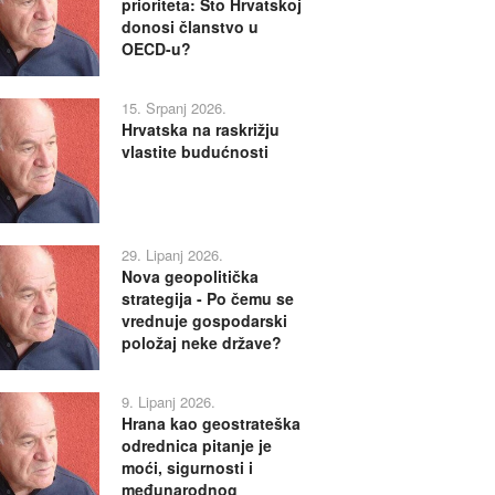
prioriteta: Što Hrvatskoj
donosi članstvo u
OECD-u?
15. Srpanj 2026.
Hrvatska na raskrižju
vlastite budućnosti
29. Lipanj 2026.
Nova geopolitička
strategija - Po čemu se
vrednuje gospodarski
položaj neke države?
9. Lipanj 2026.
Hrana kao geostrateška
odrednica pitanje je
moći, sigurnosti i
međunarodnog