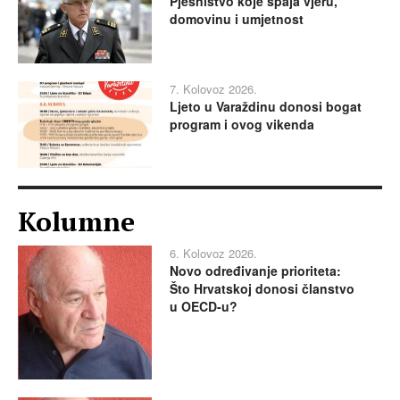
Pjesništvo koje spaja vjeru,
domovinu i umjetnost
7. Kolovoz 2026.
Ljeto u Varaždinu donosi bogat
program i ovog vikenda
Kolumne
6. Kolovoz 2026.
Novo određivanje prioriteta:
Što Hrvatskoj donosi članstvo
u OECD-u?