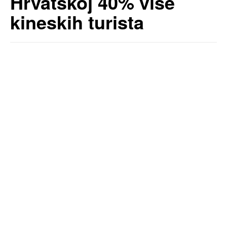
Hrvatskoj 40% više
kineskih turista