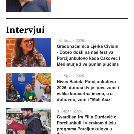
Intervjui
14. Srpanj 2026.
Gradonačelnica Ljerka Cividini
- Dobro došli na naš festival
Porcijunkulovo kada Čakovec i
Međimurje žive punim plućima
11. Srpanj 2026.
Nives Radek: Porcijunkulovo
2026. donosi dvije nove zone i
velika koncertna imena, a u
duhovnoj zoni i “Mali Asiz”
8. Srpanj 2026.
Gvardijan fra Filip Đurđević o
Porcijunkuli i vjerskom dijelu
programa Porcijunkulova u