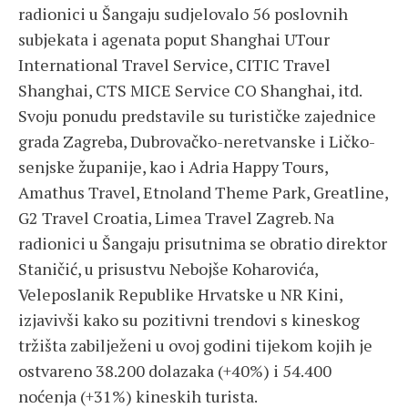
radionici u Šangaju sudjelovalo 56 poslovnih
subjekata i agenata poput Shanghai UTour
International Travel Service, CITIC Travel
Shanghai, CTS MICE Service CO Shanghai, itd.
Svoju ponudu predstavile su turističke zajednice
grada Zagreba, Dubrovačko-neretvanske i Ličko-
senjske županije, kao i Adria Happy Tours,
Amathus Travel, Etnoland Theme Park, Greatline,
G2 Travel Croatia, Limea Travel Zagreb. Na
radionici u Šangaju prisutnima se obratio direktor
Staničić, u prisustvu Nebojše Koharovića,
Veleposlanik Republike Hrvatske u NR Kini,
izjavivši kako su pozitivni trendovi s kineskog
tržišta zabilježeni u ovoj godini tijekom kojih je
ostvareno 38.200 dolazaka (+40%) i 54.400
noćenja (+31%) kineskih turista.