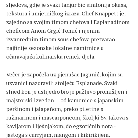
sljedova, gdje je svaki tanjur bio simfonija okusa,
tekstura i umjetničkog izraza. Chef Knappett je,
zajedno sa svojim timom chefova i Esplanadinom
cheficom Anom Grgić Tomić i njenim
izvanrednim timom sous chefova pretvarao
najfinije sezonske lokalne namirnice u
očaravajuća kulinarska remek-djela.
Večer je započela uz pjenušac Jagunić, kojim su
uzvanici nazdravili stoljeću Esplanade. Svaki
slijed koji je uslijedio bio je pažljivo promišljen i
majstorski izveden — od kamenice s japanskim
peršinom i jalapeñom, preko piletine s
ružmarinom i mascarponeom, školjki Sv. Jakova s
kavijarom i lješnjakom, do egzotičnih nota -
jastoga s curryjem, mangom i kikirikijem.