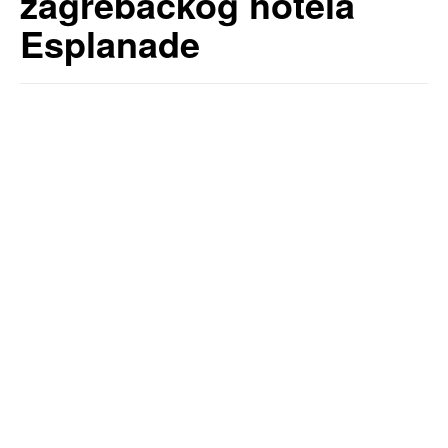
zagrebačkog hotela
Esplanade