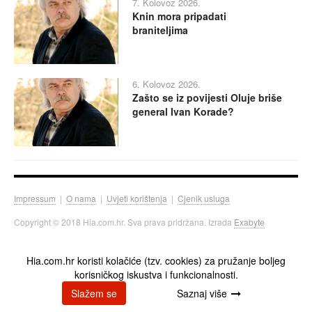
7. Kolovoz 2026.
Knin mora pripadati
braniteljima
6. Kolovoz 2026.
Zašto se iz povijesti Oluje briše
general Ivan Korade?
Impressum
|
O nama
|
Uvjeti korištenja
|
Cjenik usluga
Copyright © 2018 Hia.com.hr. Sva prava pridržana. Izrada
Exabyte
Hia.com.hr koristi kolačiće (tzv. cookies) za pružanje boljeg
korisničkog iskustva i funkcionalnosti.
Slažem se
Saznaj više