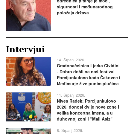
odrednica pitanje je moći,
sigurnosti i međunarodnog
položaja država
Intervjui
14. Srpanj 2026.
Gradonačelnica Ljerka Cividini
- Dobro došli na naš festival
Porcijunkulovo kada Čakovec i
Međimurje žive punim plućima
11. Srpanj 2026.
Nives Radek: Porcijunkulovo
2026. donosi dvije nove zone i
velika koncertna imena, a u
duhovnoj zoni i “Mali Asiz”
8. Srpanj 2026.