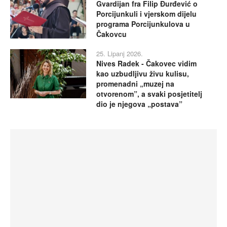
Gvardijan fra Filip Đurđević o
Porcijunkuli i vjerskom dijelu
programa Porcijunkulova u
Čakovcu
25. Lipanj 2026.
Nives Radek - Čakovec vidim
kao uzbudljivu živu kulisu,
promenadni „muzej na
otvorenom”, a svaki posjetitelj
dio je njegova „postava”