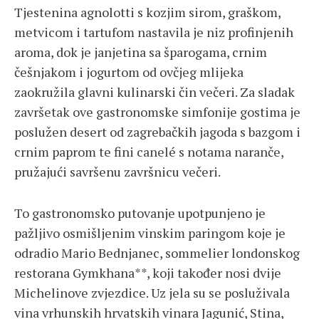
Tjestenina agnolotti s kozjim sirom, graškom,
metvicom i tartufom nastavila je niz profinjenih
aroma, dok je janjetina sa šparogama, crnim
češnjakom i jogurtom od ovčjeg mlijeka
zaokružila glavni kulinarski čin večeri. Za sladak
završetak ove gastronomske simfonije gostima je
poslužen desert od zagrebačkih jagoda s bazgom i
crnim paprom te fini canelé s notama naranče,
pružajući savršenu završnicu večeri.
To gastronomsko putovanje upotpunjeno je
pažljivo osmišljenim vinskim paringom koje je
odradio Mario Bednjanec, sommelier londonskog
restorana Gymkhana**, koji također nosi dvije
Michelinove zvjezdice. Uz jela su se posluživala
vina vrhunskih hrvatskih vinara Jagunić, Stina,