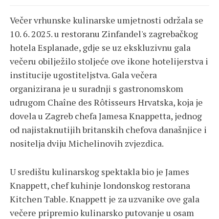
Večer vrhunske kulinarske umjetnosti održala se
10. 6. 2025. u restoranu Zinfandel's zagrebačkog
hotela Esplanade, gdje se uz ekskluzivnu gala
večeru obilježilo stoljeće ove ikone hotelijerstva i
institucije ugostiteljstva. Gala večera
organizirana je u suradnji s gastronomskom
udrugom Chaîne des Rôtisseurs Hrvatska, koja je
dovela u Zagreb chefa Jamesa Knappetta, jednog
od najistaknutijih britanskih chefova današnjice i
nositelja dviju Michelinovih zvjezdica.
U središtu kulinarskog spektakla bio je James
Knappett, chef kuhinje londonskog restorana
Kitchen Table. Knappett je za uzvanike ove gala
večere pripremio kulinarsko putovanje u osam