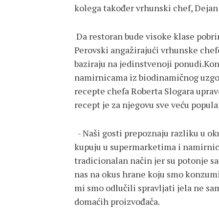
kolega također vrhunski chef, Dejan
Da restoran bude visoke klase pobrin
Perovski angažirajući vrhunske chefo
baziraju na jedinstvenoji ponudi.Ko
namirnicama iz biodinamičnog uzgoja
recepte chefa Roberta Slogara upravo
recept je za njegovu sve veću popula
- Naši gosti prepoznaju razliku u o
kupuju u supermarketima i namirnica
tradicionalan način jer su potonje sa
nas na okus hrane koju smo konzumira
mi smo odlučili spravljati jela ne s
domaćih proizvođača.