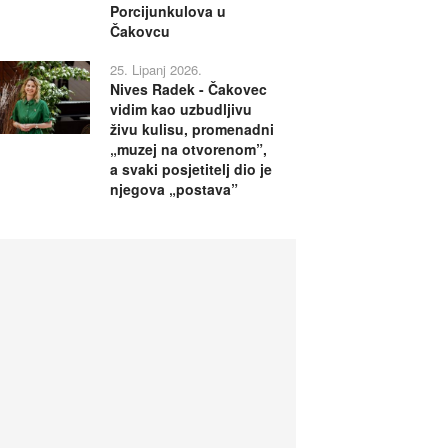
Porcijunkulova u
Čakovcu
25. Lipanj 2026.
Nives Radek - Čakovec
vidim kao uzbudljivu
živu kulisu, promenadni
„muzej na otvorenom”,
a svaki posjetitelj dio je
njegova „postava”