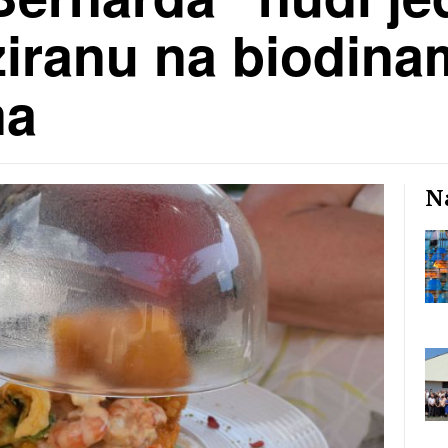
iranu na biodina
ma
Na