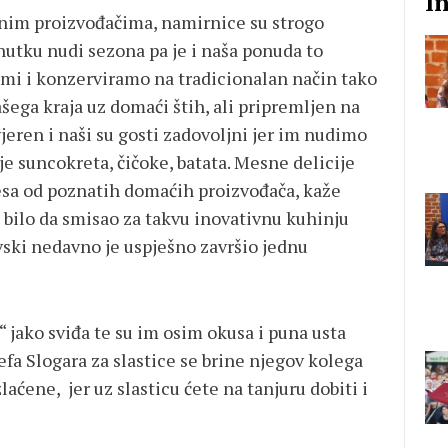
I
lnim proizvođačima, namirnice su strogo
utku nudi sezona pa je i naša ponuda to
sami i konzerviramo na tradicionalan način tako
ega kraja uz domaći štih, ali pripremljen na
jeren i naši su gosti zadovoljni jer im nudimo
je suncokreta, čičoke, batata. Mesne delicije
sa od poznatih domaćih proizvođača, kaže
bi bilo da smisao za takvu inovativnu kuhinju
ovski nedavno je uspješno završio jednu
 jako sviđa te su im osim okusa i puna usta
efa Slogara za slastice se brine njegov kolega
zlaćene, jer uz slasticu ćete na tanjuru dobiti i