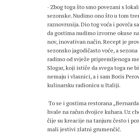
- Zbog toga što smo povezani s loka
sezonske. Nudimo ono što u tom tren
raznovrsnija. Dio tog voća i povrća 
da gostima nudimo izvorne okuse naš
nov, inovativan način. Recept je prov
sezonsko jagodičasto voće, a sezona 
radimo od svježe pripremljenoga me
Slogar, koji ističe da svega toga ne 
nemaju i vlasnici, a i sam Boris Per
kulinarsku radionicu u Italiji.
To se i gostima restorana „Bernarda“
hvale na račun dvojice kuhara. Uz ch
čije su kreacije na tanjuru često i po
mali jestivi zlatni grumenčić.