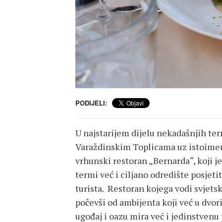
PODIJELI:
U najstarijem dijelu nekadašnjih ter
Varaždinskim Toplicama uz istoimeni
vrhunski restoran „Bernarda“, koji j
termi već i ciljano odredište posjetit
turista. Restoran kojega vodi svjets
počevši od ambijenta koji već u dvor
ugođaj i oazu mira već i jedinstvenu