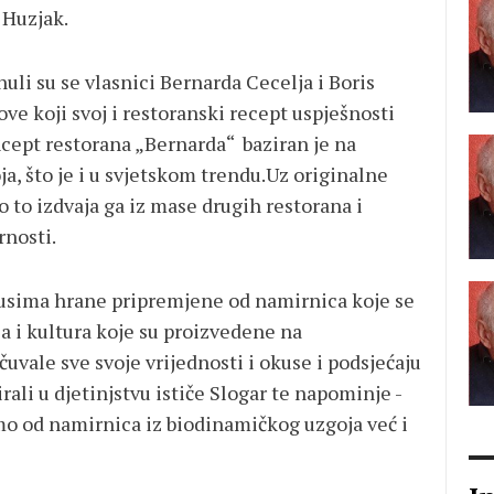
 Huzjak.
uli su se vlasnici Bernarda Cecelja i Boris
ve koji svoj i restoranski recept uspješnosti
ncept restorana „Bernarda“ baziran je na
, što je i u svjetskom trendu.Uz originalne
 to izdvaja ga iz mase drugih restorana i
rnosti.
kusima hrane pripremjene od namirnica koje se
 i kultura koje su proizvedene na
čuvale sve svoje vrijednosti i okuse i podsjećaju
li u djetinjstvu ističe Slogar te napominje -
amo od namirnica iz biodinamičkog uzgoja već i