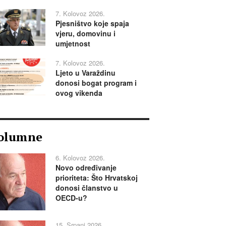
7. Kolovoz 2026.
Pjesništvo koje spaja
vjeru, domovinu i
umjetnost
7. Kolovoz 2026.
Ljeto u Varaždinu
donosi bogat program i
ovog vikenda
olumne
6. Kolovoz 2026.
Novo određivanje
prioriteta: Što Hrvatskoj
donosi članstvo u
OECD-u?
15. Srpanj 2026.