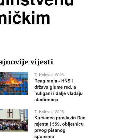
mičkim
jnovije vijesti
7. Kolovoz 2026.
Reagiranja - HNS i
država glume red, a
huligani i dalje vladaju
stadionima
7. Kolovoz 2026.
Kuršanec proslavio Dan
mjesta i 559. obljetnicu
prvog pisanog
spomena