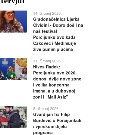
ntervjui
14. Srpanj 2026.
Gradonačelnica Ljerka
Cividini - Dobro došli na
naš festival
Porcijunkulovo kada
Čakovec i Međimurje
žive punim plućima
11. Srpanj 2026.
Nives Radek:
Porcijunkulovo 2026.
donosi dvije nove zone
i velika koncertna
imena, a u duhovnoj
zoni i “Mali Asiz”
8. Srpanj 2026.
Gvardijan fra Filip
Đurđević o Porcijunkuli
i vjerskom dijelu
programa