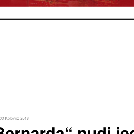
03 Kolovoz 2018
Bernarda“ nudi je