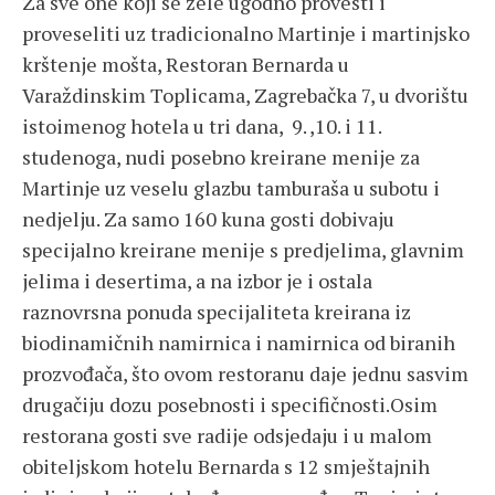
Za sve one koji se žele ugodno provesti i
proveseliti uz tradicionalno Martinje i martinjsko
krštenje mošta, Restoran Bernarda u
Varaždinskim Toplicama, Zagrebačka 7, u dvorištu
istoimenog hotela u tri dana, 9. ,10. i 11.
studenoga, nudi posebno kreirane menije za
Martinje uz veselu glazbu tamburaša u subotu i
nedjelju. Za samo 160 kuna gosti dobivaju
specijalno kreirane menije s predjelima, glavnim
jelima i desertima, a na izbor je i ostala
raznovrsna ponuda specijaliteta kreirana iz
biodinamičnih namirnica i namirnica od biranih
prozvođača, što ovom restoranu daje jednu sasvim
drugačiju dozu posebnosti i specifičnosti.Osim
restorana gosti sve radije odsjedaju i u malom
obiteljskom hotelu Bernarda s 12 smještajnih