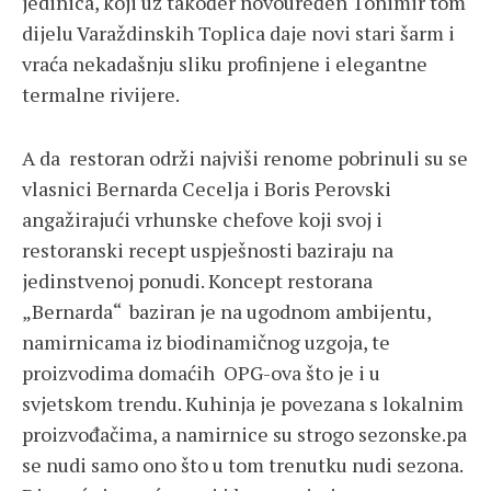
jedinica, koji uz također novouređen Tonimir tom
dijelu Varaždinskih Toplica daje novi stari šarm i
vraća nekadašnju sliku profinjene i elegantne
termalne rivijere.
A da restoran održi najviši renome pobrinuli su se
vlasnici Bernarda Cecelja i Boris Perovski
angažirajući vrhunske chefove koji svoj i
restoranski recept uspješnosti baziraju na
jedinstvenoj ponudi. Koncept restorana
„Bernarda“ baziran je na ugodnom ambijentu,
namirnicama iz biodinamičnog uzgoja, te
proizvodima domaćih OPG-ova što je i u
svjetskom trendu. Kuhinja je povezana s lokalnim
proizvođačima, a namirnice su strogo sezonske.pa
se nudi samo ono što u tom trenutku nudi sezona.