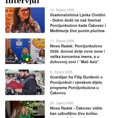
Intervjui
14. Srpanj 2026.
Gradonačelnica Ljerka Cividini
- Dobro došli na naš festival
Porcijunkulovo kada Čakovec i
Međimurje žive punim plućima
11. Srpanj 2026.
Nives Radek: Porcijunkulovo
2026. donosi dvije nove zone i
velika koncertna imena, a u
duhovnoj zoni i “Mali Asiz”
8. Srpanj 2026.
Gvardijan fra Filip Đurđević o
Porcijunkuli i vjerskom dijelu
programa Porcijunkulova u
Čakovcu
25. Lipanj 2026.
Nives Radek - Čakovec vidim
kao uzbudljivu živu kulisu,