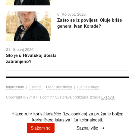
6. Kolovoz 2026.
Zašto se iz povijesti Oluje briše
general Ivan Korade?
31. Srpanj 2026.
Što je u Hrvatskoj doista
zabranjeno?
Impressum
|
O nama
|
Uvjeti korištenja
|
Cjenik usluga
Copyright © 2018 Hia.com.hr. Sva prava pridržana. Izrada
Exabyte
Hia.com.hr koristi kolačiće (tzv. cookies) za pružanje boljeg
korisničkog iskustva i funkcionalnosti.
Slažem se
Saznaj više