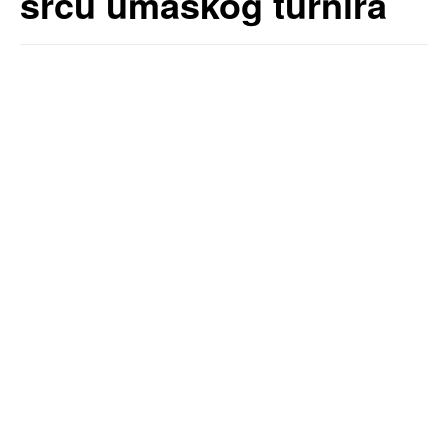
srcu umaškog turnira