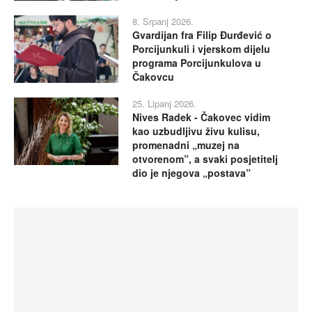
8. Srpanj 2026.
Gvardijan fra Filip Đurđević o
Porcijunkuli i vjerskom dijelu
programa Porcijunkulova u
Čakovcu
25. Lipanj 2026.
Nives Radek - Čakovec vidim
kao uzbudljivu živu kulisu,
promenadni „muzej na
otvorenom”, a svaki posjetitelj
dio je njegova „postava”