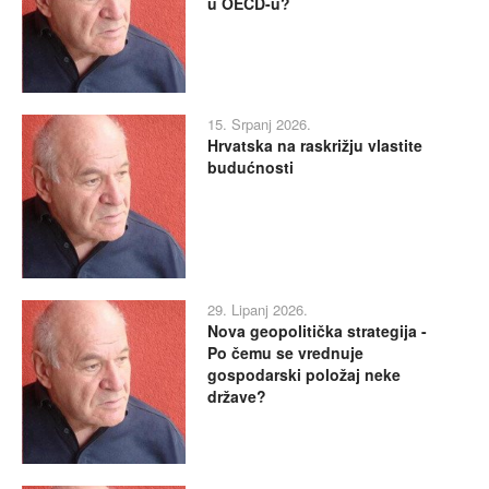
u OECD-u?
15. Srpanj 2026.
Hrvatska na raskrižju vlastite
budućnosti
29. Lipanj 2026.
Nova geopolitička strategija -
Po čemu se vrednuje
gospodarski položaj neke
države?