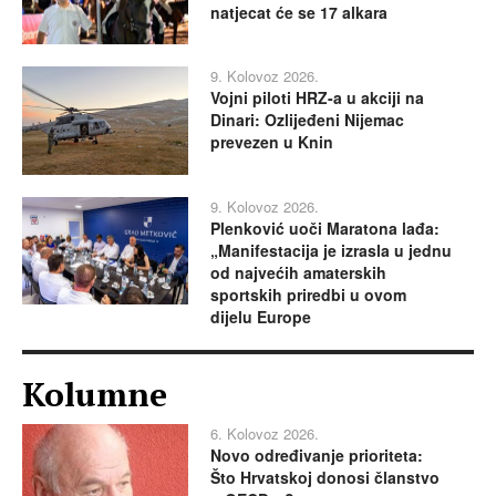
natjecat će se 17 alkara
9. Kolovoz 2026.
Vojni piloti HRZ-a u akciji na
Dinari: Ozlijeđeni Nijemac
prevezen u Knin
9. Kolovoz 2026.
Plenković uoči Maratona lađa:
„Manifestacija je izrasla u jednu
od najvećih amaterskih
sportskih priredbi u ovom
dijelu Europe
Kolumne
6. Kolovoz 2026.
Novo određivanje prioriteta:
Što Hrvatskoj donosi članstvo