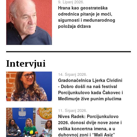
9. Lipanj 2026.
Hrana kao geostrateška
odrednica pitanje je moći,
sigurnosti i međunarodnog
položaja država
Intervjui
14. Srpanj 2026.
Gradonačelnica Ljerka Cividini
- Dobro došli na naš festival
Porcijunkulovo kada Čakovec i
Međimurje žive punim plućima
11. Srpanj 2026.
Nives Radek: Porcijunkulovo
2026. donosi dvije nove zone i
velika koncertna imena, a u
duhovnoj zoni i “Mali Asiz”