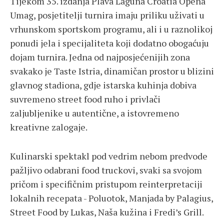
Tijekom 35. izdanja Plava Laguna Croatia Opena
Umag, posjetitelji turnira imaju priliku uživati u
vrhunskom sportskom programu, ali i u raznolikoj
ponudi jela i specijaliteta koji dodatno obogaćuju
dojam turnira. Jedna od najposjećenijih zona
svakako je Taste Istria, dinamičan prostor u blizini
glavnog stadiona, gdje istarska kuhinja dobiva
suvremeno street food ruho i privlači
zaljubljenike u autentične, a istovremeno
kreativne zalogaje.
Kulinarski spektakl pod vedrim nebom predvode
pažljivo odabrani food truckovi, svaki sa svojom
pričom i specifičnim pristupom reinterpretaciji
lokalnih recepata - Poluotok, Manjada by Palagius,
Street Food by Lukas, Naša kužina i Fredi’s Grill.