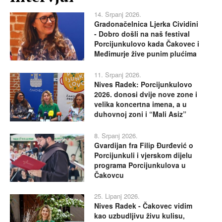
14. Srpanj 2026.
Gradonačelnica Ljerka Cividini
- Dobro došli na naš festival
Porcijunkulovo kada Čakovec i
Međimurje žive punim plućima
11. Srpanj 2026.
Nives Radek: Porcijunkulovo
2026. donosi dvije nove zone i
velika koncertna imena, a u
duhovnoj zoni i “Mali Asiz”
8. Srpanj 2026.
Gvardijan fra Filip Đurđević o
Porcijunkuli i vjerskom dijelu
programa Porcijunkulova u
Čakovcu
25. Lipanj 2026.
Nives Radek - Čakovec vidim
kao uzbudljivu živu kulisu,