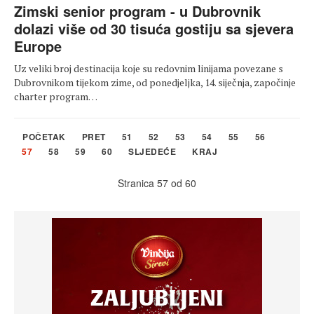
Zimski senior program - u Dubrovnik
dolazi više od 30 tisuća gostiju sa sjevera
Europe
Uz veliki broj destinacija koje su redovnim linijama povezane s
Dubrovnikom tijekom zime, od ponedjeljka, 14. siječnja, započinje
charter program…
POČETAK
PRET
51
52
53
54
55
56
57
58
59
60
SLJEDEĆE
KRAJ
Stranica 57 od 60