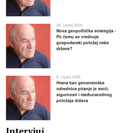
29. Lipanj 2026.
Nova geopolitička strategija -
Po čemu se vrednuje
gospodarski položaj neke
države?
9. Lipanj 2026.
Hrana kao geostrateška
odrednica pitanje je moći,
sigurnosti i međunarodnog
položaja država
Intervjui