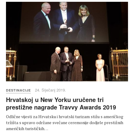
24. Siječanj 2019.
DESTINACIJE
Hrvatskoj u New Yorku uručene tri
prestižne nagrade Travvy Awards 2019
Odlične vijesti za Hrvatsku i hrvatski turizam stižu s američkog
tržišta s upravo održane svečane ceremonije dodjele prestižnih
američkih turističkih…