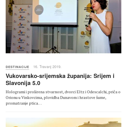
16. Travanj 2019.
DESTINACIJE
Vukovarsko-srijemska županija: Srijem i
Slavonija 5.0
Hologrami i proširena stvarnost, dvorci Eltz i Odescalchi, priča o
Orionu u Vinkovcima, plovidba Dunavom i hrastove šume,
promatranje ptica…