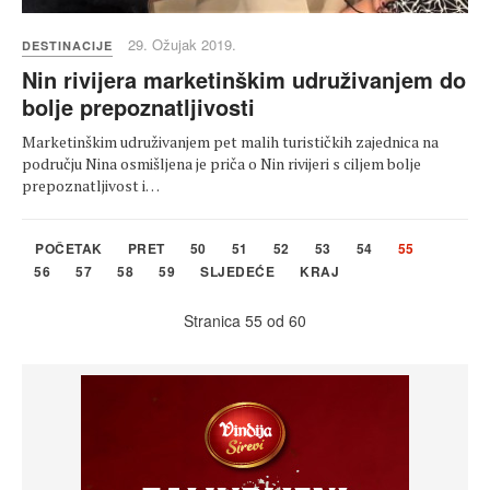
29. Ožujak 2019.
DESTINACIJE
Nin rivijera marketinškim udruživanjem do
bolje prepoznatljivosti
Marketinškim udruživanjem pet malih turističkih zajednica na
području Nina osmišljena je priča o Nin rivijeri s ciljem bolje
prepoznatljivost i…
POČETAK
PRET
50
51
52
53
54
55
56
57
58
59
SLJEDEĆE
KRAJ
Stranica 55 od 60