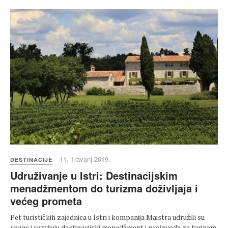
11. Travanj 2019.
DESTINACIJE
Udruživanje u Istri: Destinacijskim
menadžmentom do turizma doživljaja i
većeg prometa
Pet turističkih zajednica u Istri i kompanija Maistra udružili su
snage i razvijaju destinacijski menadžment i proizvode za turizam