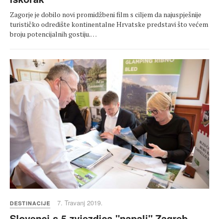
Zagorje je dobilo novi promidžbeni film s ciljem da najuspješnije
turističko odredište kontinentalne Hrvatske predstavi što većem
broju potencijalnih gostiju.…
7. Travanj 2019.
DESTINACIJE
Slovenci s 5 zvjezdica "napali" Zagreb