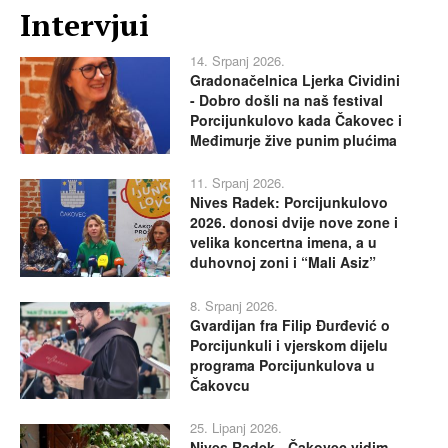
Intervjui
14. Srpanj 2026.
Gradonačelnica Ljerka Cividini
- Dobro došli na naš festival
Porcijunkulovo kada Čakovec i
Međimurje žive punim plućima
11. Srpanj 2026.
Nives Radek: Porcijunkulovo
2026. donosi dvije nove zone i
velika koncertna imena, a u
duhovnoj zoni i “Mali Asiz”
8. Srpanj 2026.
Gvardijan fra Filip Đurđević o
Porcijunkuli i vjerskom dijelu
programa Porcijunkulova u
Čakovcu
25. Lipanj 2026.
Nives Radek - Čakovec vidim