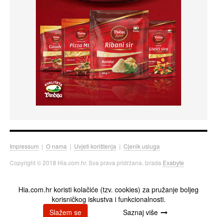
Impressum
|
O nama
|
Uvjeti korištenja
|
Cjenik usluga
Copyright © 2018 Hia.com.hr. Sva prava pridržana. Izrada
Exabyte
Hia.com.hr koristi kolačiće (tzv. cookies) za pružanje boljeg
korisničkog iskustva i funkcionalnosti.
Slažem se
Saznaj više