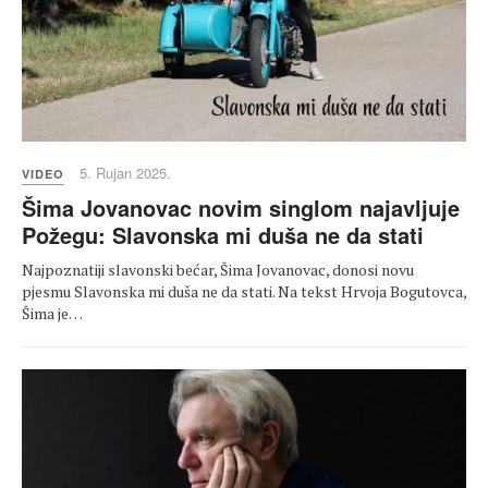
5. Rujan 2025.
VIDEO
Šima Jovanovac novim singlom najavljuje
Požegu: Slavonska mi duša ne da stati
Najpoznatiji slavonski bećar, Šima Jovanovac, donosi novu
pjesmu Slavonska mi duša ne da stati. Na tekst Hrvoja Bogutovca,
Šima je…