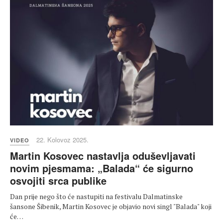
22. Kolovoz 2025.
VIDEO
Martin Kosovec nastavlja oduševljavati
novim pjesmama: „Balada“ će sigurno
osvojiti srca publike
Dan prije nego što će nastupiti na festivalu Dalmatinske
šansone Šibenik, Martin Kosovec je objavio novi singl "Balada" koji
će…