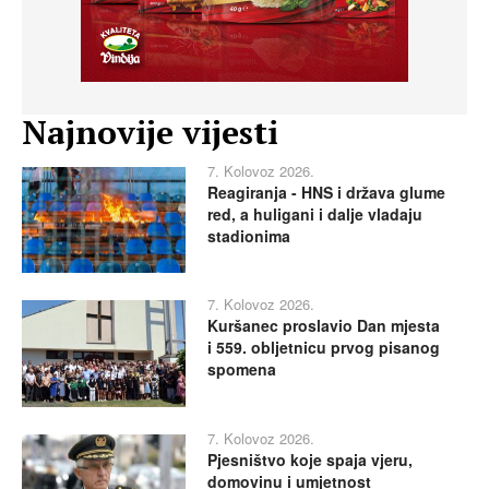
Najnovije vijesti
7. Kolovoz 2026.
Reagiranja - HNS i država glume
red, a huligani i dalje vladaju
stadionima
7. Kolovoz 2026.
Kuršanec proslavio Dan mjesta
i 559. obljetnicu prvog pisanog
spomena
7. Kolovoz 2026.
Pjesništvo koje spaja vjeru,
domovinu i umjetnost