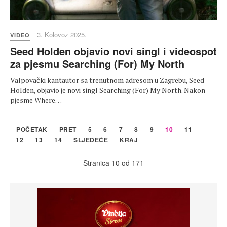
3. Kolovoz 2025.
VIDEO
Seed Holden objavio novi singl i videospot
za pjesmu Searching (For) My North
Valpovački kantautor sa trenutnom adresom u Zagrebu, Seed
Holden, objavio je novi singl Searching (For) My North. Nakon
pjesme Where…
POČETAK
PRET
5
6
7
8
9
10
11
12
13
14
SLJEDEĆE
KRAJ
Stranica 10 od 171