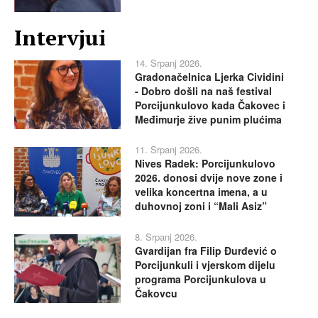
Intervjui
14. Srpanj 2026.
Gradonačelnica Ljerka Cividini
- Dobro došli na naš festival
Porcijunkulovo kada Čakovec i
Međimurje žive punim plućima
11. Srpanj 2026.
Nives Radek: Porcijunkulovo
2026. donosi dvije nove zone i
velika koncertna imena, a u
duhovnoj zoni i “Mali Asiz”
8. Srpanj 2026.
Gvardijan fra Filip Đurđević o
Porcijunkuli i vjerskom dijelu
programa Porcijunkulova u
Čakovcu