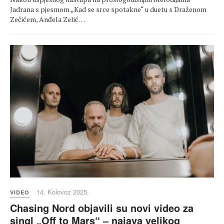
Jadrana s pjesmom „Kad se srce spotakne“ u duetu s Draženom
Zečićem, Anđela Zelić…
14. Kolovoz 2025.
VIDEO
Chasing Nord objavili su novi video za
singl „Off to Mars“ – najava velikog