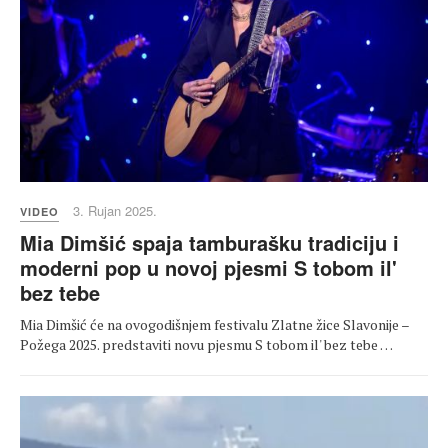
3. Rujan 2025.
VIDEO
Mia Dimšić spaja tamburašku tradiciju i
moderni pop u novoj pjesmi S tobom il'
bez tebe
Mia Dimšić će na ovogodišnjem festivalu Zlatne žice Slavonije –
Požega 2025. predstaviti novu pjesmu S tobom il' bez tebe …