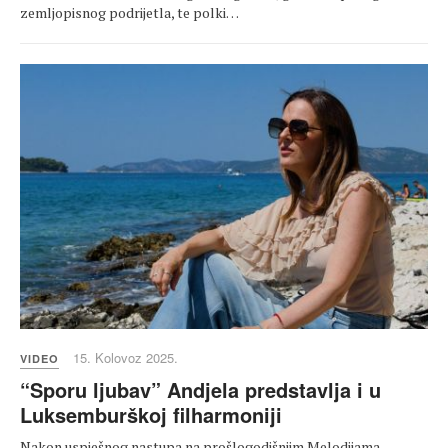
zemljopisnog podrijetla, te polki…
15. Kolovoz 2025.
VIDEO
“Sporu ljubav” Andjela predstavlja i u
Luksemburškoj filharmoniji
Nakon uspješnog nastupa na prošlogodišnjim Melodijama