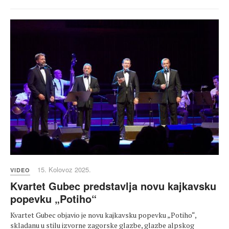
15. Kolovoz 2025.
VIDEO
Kvartet Gubec predstavlja novu kajkavsku
popevku „Potiho“
Kvartet Gubec objavio je novu kajkavsku popevku „Potiho“,
skladanu u stilu izvorne zagorske glazbe, glazbe alpskog