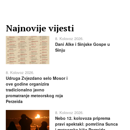
Najnovije vijesti
8. Kolovoz 2026.
Dani Alke i Sinjske Gospe u
Sinju
8. Kolovoz 2026.
Udruga Zvjezdano selo Mosor i
ove godine organizira
tradicionalno javno
promatranje meteorskog roja
Perzeida
8. Kolovoz 2026.
Nebo 12. kolovoza priprema
pravi spektakl: pomrčina Sunca
i meteorska kiša Perzeida