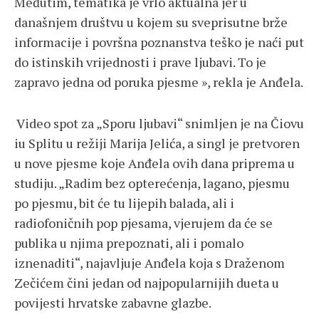
Međutim, tematika je vrlo aktualna jer u
današnjem društvu u kojem su sveprisutne brže
informacije i površna poznanstva teško je naći put
do istinskih vrijednosti i prave ljubavi. To je
zapravo jedna od poruka pjesme », rekla je Anđela.
Video spot za „Sporu ljubavi“ snimljen je na Čiovu
iu Splitu u režiji Marija Jelića, a singl je pretvoren
u nove pjesme koje Anđela ovih dana priprema u
studiju. „Radim bez opterećenja, lagano, pjesmu
po pjesmu, bit će tu lijepih balada, ali i
radiofoničnih pop pjesama, vjerujem da će se
publika u njima prepoznati, ali i pomalo
iznenaditi“, najavljuje Anđela koja s Draženom
Zečićem čini jedan od najpopularnijih dueta u
povijesti hrvatske zabavne glazbe.