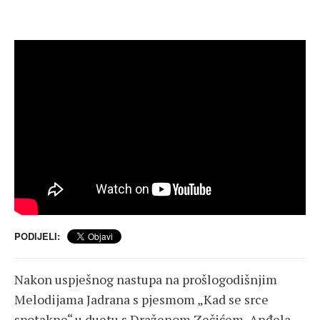
PODIJELI:
Nakon uspješnog nastupa na prošlogodišnjim
Melodijama Jadrana s pjesmom „Kad se srce
spotakne“ u duetu s Draženom Zečićem, Anđela