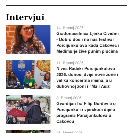
Intervjui
14. Srpanj 2026.
Gradonačelnica Ljerka Cividini
- Dobro došli na naš festival
Porcijunkulovo kada Čakovec i
Međimurje žive punim plućima
11. Srpanj 2026.
Nives Radek: Porcijunkulovo
2026. donosi dvije nove zone i
velika koncertna imena, a u
duhovnoj zoni i “Mali Asiz”
8. Srpanj 2026.
Gvardijan fra Filip Đurđević o
Porcijunkuli i vjerskom dijelu
programa Porcijunkulova u
Čakovcu
25. Lipanj 2026.