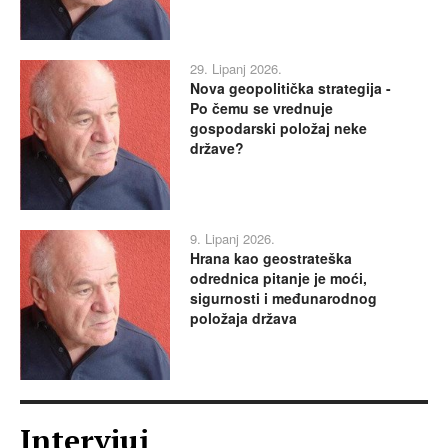
29. Lipanj 2026.
Nova geopolitička strategija -
Po čemu se vrednuje
gospodarski položaj neke
države?
9. Lipanj 2026.
Hrana kao geostrateška
odrednica pitanje je moći,
sigurnosti i međunarodnog
položaja država
Intervjui