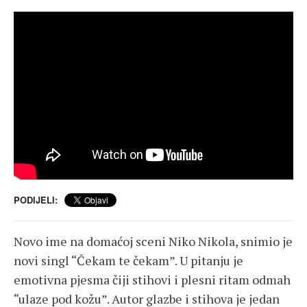
PODIJELI:
Novo ime na domaćoj sceni Niko Nikola, snimio je
novi singl “Čekam te čekam”. U pitanju je
emotivna pjesma čiji stihovi i plesni ritam odmah
“ulaze pod kožu”. Autor glazbe i stihova je jedan