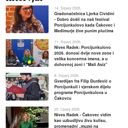
14. Srpanj 2026.
Gradonačelnica Ljerka Cividini
- Dobro došli na naš festival
Porcijunkulovo kada Čakovec i
Međimurje žive punim plućima
11. Srpanj 2026.
Nives Radek: Porcijunkulovo
2026. donosi dvije nove zone i
velika koncertna imena, a u
duhovnoj zoni i “Mali Asiz”
8. Srpanj 2026.
Gvardijan fra Filip Đurđević o
Porcijunkuli i vjerskom dijelu
programa Porcijunkulova u
Čakovcu
25. Lipanj 2026.
Nives Radek - Čakovec vidim
kao uzbudljivu živu kulisu,
promenadni „muzej na