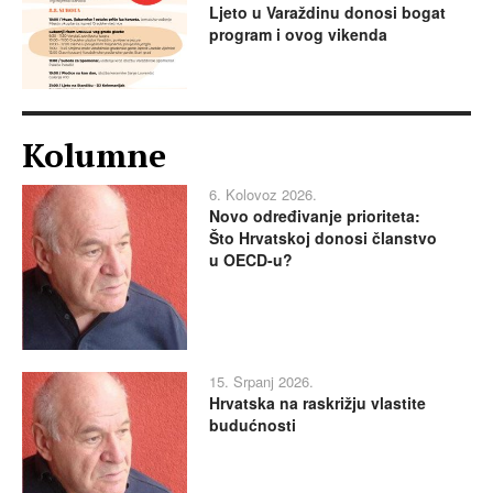
Ljeto u Varaždinu donosi bogat
program i ovog vikenda
Kolumne
6. Kolovoz 2026.
Novo određivanje prioriteta:
Što Hrvatskoj donosi članstvo
u OECD-u?
15. Srpanj 2026.
Hrvatska na raskrižju vlastite
budućnosti