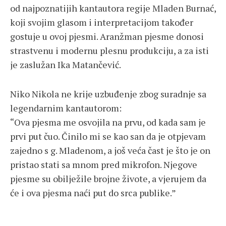
od najpoznatijih kantautora regije Mladen Burnać,
koji svojim glasom i interpretacijom također
gostuje u ovoj pjesmi. Aranžman pjesme donosi
strastvenu i modernu plesnu produkciju, a za isti
je zaslužan Ika Matančević.
Niko Nikola ne krije uzbuđenje zbog suradnje sa
legendarnim kantautorom:
“Ova pjesma me osvojila na prvu, od kada sam je
prvi put čuo. Činilo mi se kao san da je otpjevam
zajedno s g. Mladenom, a još veća čast je što je on
pristao stati sa mnom pred mikrofon. Njegove
pjesme su obilježile brojne živote, a vjerujem da
će i ova pjesma naći put do srca publike.”