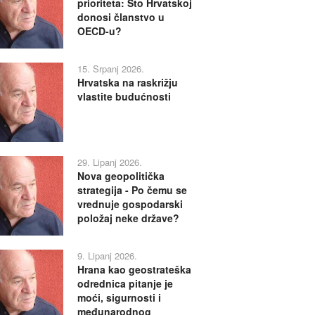
prioriteta: Što Hrvatskoj
donosi članstvo u
OECD-u?
15. Srpanj 2026.
Hrvatska na raskrižju
vlastite budućnosti
29. Lipanj 2026.
Nova geopolitička
strategija - Po čemu se
vrednuje gospodarski
položaj neke države?
9. Lipanj 2026.
Hrana kao geostrateška
odrednica pitanje je
moći, sigurnosti i
međunarodnog