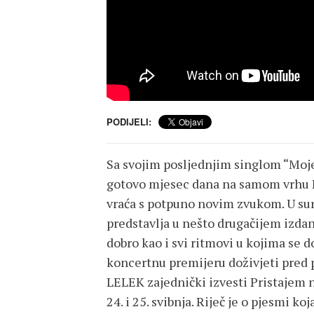
PODIJELI:
Sa svojim posljednjim singlom “Moj
gotovo mjesec dana na samom vrhu H
vraća s potpuno novim zvukom. U su
predstavlja u nešto drugačijem izdan
dobro kao i svi ritmovi u kojima se d
koncertnu premijeru doživjeti pred p
LELEK zajednički izvesti Pristajem n
24. i 25. svibnja. Riječ je o pjesmi ko