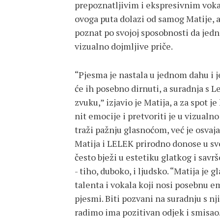
prepoznatljivim i ekspresivnim vok
ovoga puta dolazi od samog Matije, a 
poznat po svojoj sposobnosti da jed
vizualno dojmljive priče.
“Pjesma je nastala u jednom dahu i j
će ih posebno dirnuti, a suradnja s 
zvuku,” izjavio je Matija, a za spot 
nit emocije i pretvoriti je u vizualn
traži pažnju glasnoćom, već je osvaja
Matija i LELEK prirodno donose u s
često bježi u estetiku glatkog i savr
- tiho, duboko, i ljudsko. “Matija j
talenta i vokala koji nosi posebnu em
pjesmi. Biti pozvani na suradnju s nji
radimo ima pozitivan odjek i smisao