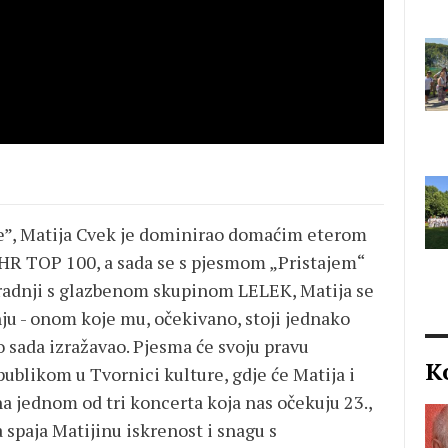
e”, Matija Cvek je dominirao domaćim eterom
R TOP 100, a sada se s pjesmom „Pristajem“
radnji s glazbenom skupinom LELEK, Matija se
ju - onom koje mu, očekivano, stoji jednako
o sada izražavao. Pjesma će svoju pravu
K
ublikom u Tvornici kulture, gdje će Matija i
a jednom od tri koncerta koja nas očekuju 23.,
ja spaja Matijinu iskrenost i snagu s