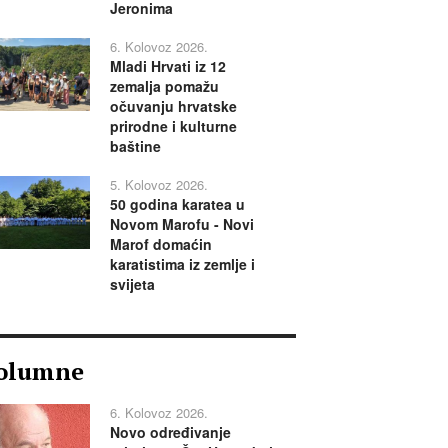
Jeronima
6. Kolovoz 2026.
Mladi Hrvati iz 12
zemalja pomažu
očuvanju hrvatske
prirodne i kulturne
baštine
5. Kolovoz 2026.
50 godina karatea u
Novom Marofu - Novi
Marof domaćin
karatistima iz zemlje i
svijeta
olumne
6. Kolovoz 2026.
Novo određivanje