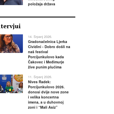
položaja država
ntervjui
14. Srpanj 2026.
Gradonačelnica Ljerka
Cividini - Dobro došli na
naš festival
Porcijunkulovo kada
Čakovec i Međimurje
žive punim plućima
11. Srpanj 2026.
Nives Radek:
Porcijunkulovo 2026.
donosi dvije nove zone
i velika koncertna
imena, a u duhovnoj
zoni i “Mali Asiz”