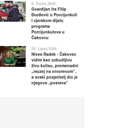
8. Srpanj 2026.
Gvardijan fra Filip
Đurđević o Porcijunkuli
i vjerskom dijelu
programa
Porcijunkulova u
Čakovcu
25. Lipanj 2026.
Nives Radek - Čakovec
vidim kao uzbudljivu
živu kulisu, promenadni
„muzej na otvorenom”,
a svaki posjetitelj dio je
njegova „postava”