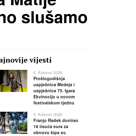
rno slušamo
jnovije vijesti
6. Kolovoz 2026.
Prošlogodišnja
uspješnica Medeja i
uspješnica 75. Igara
Ekvinocijo u novom
festivalskom tjednu
6. Kolovoz 2026.
Franjo Radek donirao
18 tisuća eura za
obnovu kipa sv.