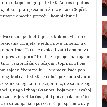
alnim rukopisom grupe LELEK. Autorski potpis i
spot koji prati pjesmu režirao je Luka Sepčić,
nostavne emocije pretoči u kompleksne i
edva čekam podijeliti je s publikom. Mislim da
Lelekicama donijela je jednu novu dimenziju u
je komentirao: “Luka je uspio uhvatiti onu pravu
o impresivnu priču.” Pristajem je pjesma koja ne
 tiho - iskrenošću, osjećajem i toplinom koju
vom zajedničkom zvuku. U vremenu kada pop
šenog, Matija i LELEK se odlučuju za ono stvarno
e glazbenik kojeg iznimno cijenimo, ne samo zbog
ociju, nego i zbog iskrenosti koju nosi u svakoj
m za nas je velika čast, ali i potvrda da ono što
.Ova suradnja nam puno znači jer spajamo dvije