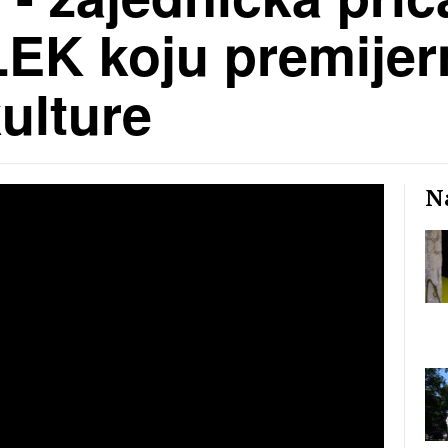
LEK koju premije
kulture
Na