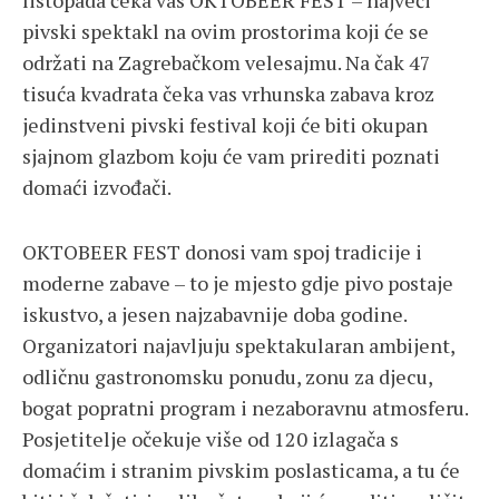
listopada čeka vas OKTOBEER FEST – najveći
pivski spektakl na ovim prostorima koji će se
održati na Zagrebačkom velesajmu. Na čak 47
tisuća kvadrata čeka vas vrhunska zabava kroz
jedinstveni pivski festival koji će biti okupan
sjajnom glazbom koju će vam prirediti poznati
domaći izvođači.
OKTOBEER FEST donosi vam spoj tradicije i
moderne zabave – to je mjesto gdje pivo postaje
iskustvo, a jesen najzabavnije doba godine.
Organizatori najavljuju spektakularan ambijent,
odličnu gastronomsku ponudu, zonu za djecu,
bogat popratni program i nezaboravnu atmosferu.
Posjetitelje očekuje više od 120 izlagača s
domaćim i stranim pivskim poslasticama, a tu će