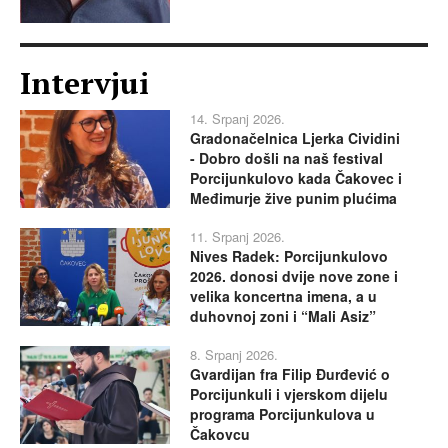
Intervjui
14. Srpanj 2026.
Gradonačelnica Ljerka Cividini
- Dobro došli na naš festival
Porcijunkulovo kada Čakovec i
Međimurje žive punim plućima
11. Srpanj 2026.
Nives Radek: Porcijunkulovo
2026. donosi dvije nove zone i
velika koncertna imena, a u
duhovnoj zoni i “Mali Asiz”
8. Srpanj 2026.
Gvardijan fra Filip Đurđević o
Porcijunkuli i vjerskom dijelu
programa Porcijunkulova u
Čakovcu