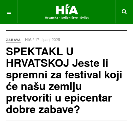
HIA /
17 Lipanj 2025
ZABAVA
SPEKTAKL U
HRVATSKOJ Jeste li
spremni za festival koji
će našu zemlju
pretvoriti u epicentar
dobre zabave?