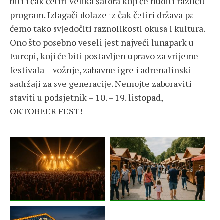
biti i čak četiri velika šatora koji će nuditi različit
program. Izlagači dolaze iz čak četiri država pa
ćemo tako svjedočiti raznolikosti okusa i kultura.
Ono što posebno veseli jest najveći lunapark u
Europi, koji će biti postavljen upravo za vrijeme
festivala – vožnje, zabavne igre i adrenalinski
sadržaji za sve generacije. Nemojte zaboraviti
staviti u podsjetnik – 10. – 19. listopad,
OKTOBEER FEST!