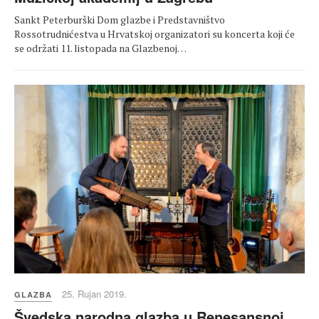
Sаnkt Peterburški Dom glazbe i Predstavništvo
Rossotrudnićestva u Hrvatskoj organizatori su koncerta koji će
se održati 11. listopada na Glazbenoj…
25. Rujan 2019.
GLAZBA
Švedska narodna glazba u Renesansnoj