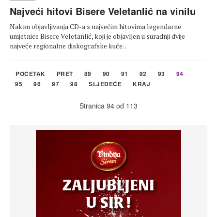
Najveći hitovi Bisere Veletanlić na vinilu
Nakon objavljivanja CD-a s najvećim hitovima legendarne
umjetnice Bisere Veletanlić, koji je objavljen u suradnji dvije
najveće regionalne diskografske kuće…
POČETAK
PRET
89
90
91
92
93
94
95
96
97
98
SLJEDEĆE
KRAJ
Stranica 94 od 113