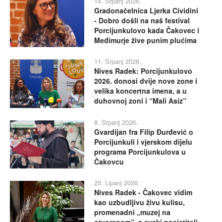
14. Srpanj 2026.
Gradonačelnica Ljerka Cividini
- Dobro došli na naš festival
Porcijunkulovo kada Čakovec i
Međimurje žive punim plućima
11. Srpanj 2026.
Nives Radek: Porcijunkulovo
2026. donosi dvije nove zone i
velika koncertna imena, a u
duhovnoj zoni i “Mali Asiz”
8. Srpanj 2026.
Gvardijan fra Filip Đurđević o
Porcijunkuli i vjerskom dijelu
programa Porcijunkulova u
Čakovcu
25. Lipanj 2026.
Nives Radek - Čakovec vidim
kao uzbudljivu živu kulisu,
promenadni „muzej na