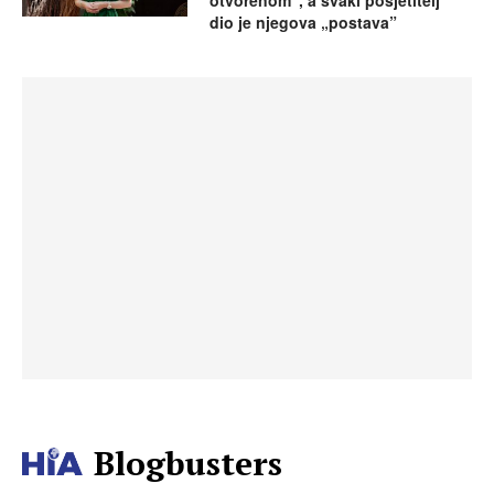
otvorenom”, a svaki posjetitelj
dio je njegova „postava”
Blogbusters