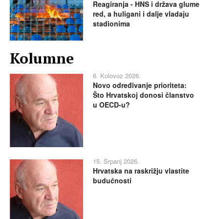
Reagiranja - HNS i država glume
red, a huligani i dalje vladaju
stadionima
Kolumne
6. Kolovoz 2026.
Novo određivanje prioriteta:
Što Hrvatskoj donosi članstvo
u OECD-u?
15. Srpanj 2026.
Hrvatska na raskrižju vlastite
budućnosti