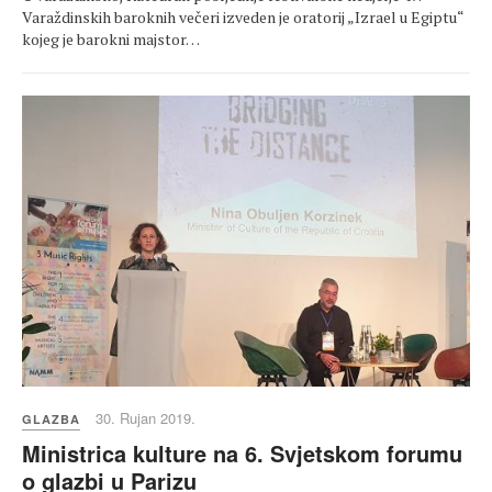
Varaždinskih baroknih večeri izveden je oratorij „Izrael u Egiptu“
kojeg je barokni majstor…
30. Rujan 2019.
GLAZBA
Ministrica kulture na 6. Svjetskom forumu
o glazbi u Parizu