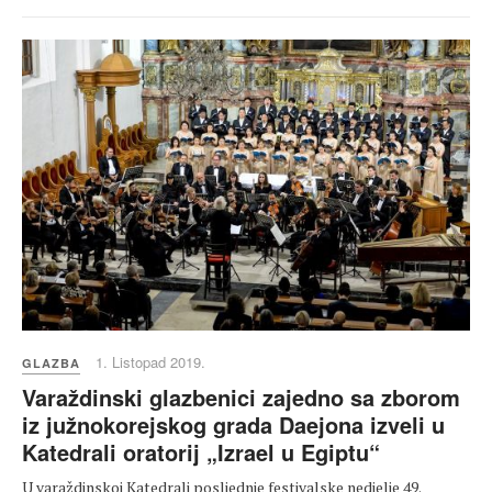
1. Listopad 2019.
GLAZBA
Varaždinski glazbenici zajedno sa zborom
iz južnokorejskog grada Daejona izveli u
Katedrali oratorij „Izrael u Egiptu“
U varaždinskoj Katedrali posljednje festivalske nedjelje 49.