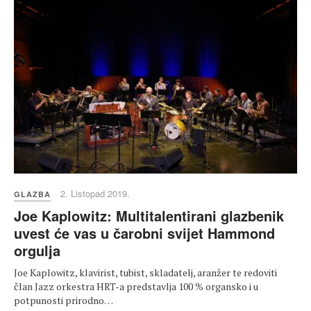
2. Listopad 2019.
GLAZBA
Joe Kaplowitz: Multitalentirani glazbenik
uvest će vas u čarobni svijet Hammond
orgulja
Joe Kaplowitz, klavirist, tubist, skladatelj, aranžer te redoviti
član Jazz orkestra HRT-a predstavlja 100 % organsko i u
potpunosti prirodno…