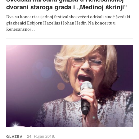
dvorani staroga grada i „Medinoj škrinji“
Dva su koncerta u jednoj festivalskoj večeri održali sinoć švedski
glazbenici Esbjorn Hazelius i Johan Hedin. Na koncertu u
Renesansnoj…
24. Rujan 2019.
GLAZBA