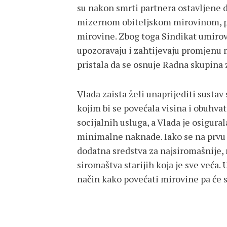
su nakon smrti partnera ostavljene d
mizernom obiteljskom mirovinom, pr
mirovine. Zbog toga Sindikat umiro
upozoravaju i zahtijevaju promjenu 
pristala da se osnuje Radna skupina 
Vlada zaista želi unaprijediti sustav
kojim bi se povećala visina i obuhva
socijalnih usluga, a Vlada je osigur
minimalne naknade. Iako se na prvu či
dodatna sredstva za najsiromašnije, r
siromaštva starijih koja je sve veća.
način kako povećati mirovine pa će se