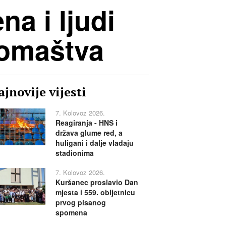
na i ljudi
romaštva
jnovije vijesti
7. Kolovoz 2026.
Reagiranja - HNS i
država glume red, a
huligani i dalje vladaju
stadionima
7. Kolovoz 2026.
Kuršanec proslavio Dan
mjesta i 559. obljetnicu
prvog pisanog
spomena