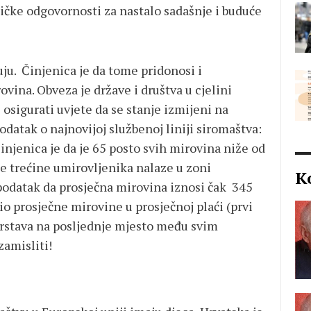
tičke odgovornosti za nastalo sadašnje i buduće
uju. Činjenica je da tome pridonosi i
vina. Obveza je države i društva u cjelini
 osigurati uvjete da se stanje izmijeni na
odatak o najnovijoj službenoj liniji siromaštva:
injenica je da je 65 posto svih mirovina niže od
ije trećine umirovljenika nalaze u zoni
K
odatak da prosječna mirovina iznosi čak 345
o prosječne mirovine u prosječnoj plaći (prvi
svrstava na posljednje mjesto među svim
amisliti!