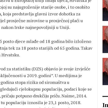
štvu u Europskoj uniji imaju djeca, Hrvatska je
joj su najugroženije starije osobe, i to osobito
, koja predstavlja glavni izvor dohotka za
jel prosječne mirovine u prosječnoj plaći u
e nakon Irske najnepovoljniji u Uniji.
.5 posto djece mlađe od 18 godina bilo izloženo
etnja tek za 18 posto starijih od 65 godina. Takav
a Hrvatsku.
d za statistiku (DZS) objavio je svoje izvješće
sključenosti u 2019. godini”. U medijima je
h godina stopa rizika od siromaštva u
 gledajući cjelokupnu populaciju, podaci koje se
 pričaju potpuno drukčiju priču. Naime, 2014.
tu populaciju iznosila je 23,1 posto, 2018.
I