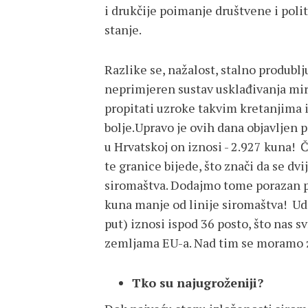
i drukčije poimanje društvene i poli
stanje.
Razlike se, nažalost, stalno produblj
neprimjeren sustav usklađivanja miro
propitati uzroke takvim kretanjima i
bolje.Upravo je ovih dana objavljen p
u Hrvatskoj on iznosi - 2.927 kuna! Č
te granice bijede, što znači da se dv
siromaštva. Dodajmo tome porazan p
kuna manje od linije siromaštva! Udi
put) iznosi ispod 36 posto, što nas 
zemljama EU-a. Nad tim se moramo z
Tko su najugroženiji?