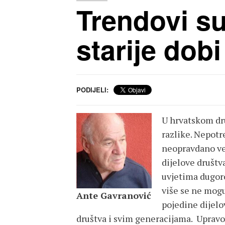
Trendovi su 
starije dob
PODIJELI:
U hrvatskom dru
razlike. Nepotr
neopravdano vel
dijelove društv
uvjetima dugoro
više se ne mog
Ante Gavranović
pojedine dijelo
društva i svim generacijama. Upravo 