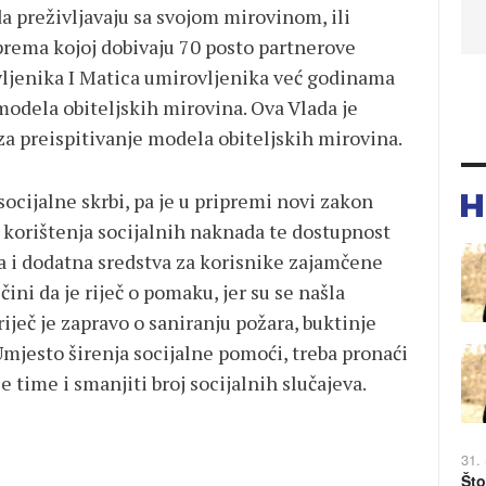
a preživljavaju sa svojom mirovinom, ili
ema kojoj dobivaju 70 posto partnerove
vljenika I Matica umirovljenika već godinama
modela obiteljskih mirovina. Ova Vlada je
za preispitivanje modela obiteljskih mirovina.
 socijalne skrbi, pa je u pripremi novi zakon
t korištenja socijalnih naknada te dostupnost
ala i dodatna sredstva za korisnike zajamčene
ni da je riječ o pomaku, jer su se našla
iječ je zapravo o saniranju požara, buktinje
 Umjesto širenja socijalne pomoći, treba pronaći
 time i smanjiti broj socijalnih slučajeva.
31.
Što