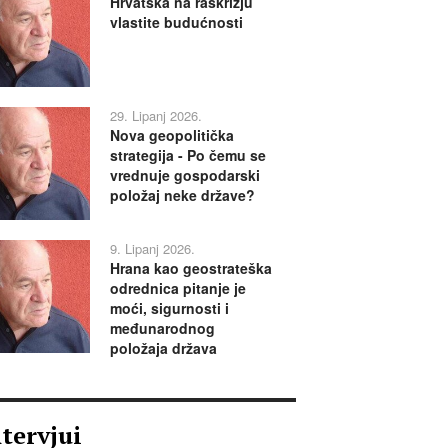
Hrvatska na raskrižju
vlastite budućnosti
29. Lipanj 2026.
Nova geopolitička
strategija - Po čemu se
vrednuje gospodarski
položaj neke države?
9. Lipanj 2026.
Hrana kao geostrateška
odrednica pitanje je
moći, sigurnosti i
međunarodnog
položaja država
ntervjui