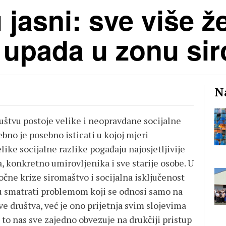
jasni: sve više že
i upada u zonu si
Na
štvu postoje velike i neopravdane socijalne
ebno je posebno isticati u kojoj mjeri
ike socijalne razlike pogađaju najosjetljivije
a, konkretno umirovljenika i sve starije osobe. U
čne krize siromaštvo i socijalna isključenost
u smatrati problemom koji se odnosi samo na
ve društva, već je ono prijetnja svim slojevima
to nas sve zajedno obvezuje na drukčiji pristup