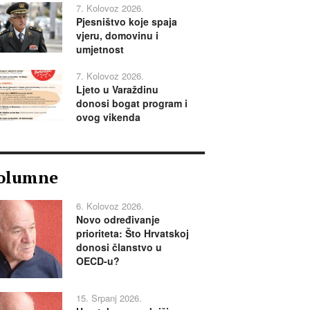
7. Kolovoz 2026.
Pjesništvo koje spaja
vjeru, domovinu i
umjetnost
7. Kolovoz 2026.
Ljeto u Varaždinu
donosi bogat program i
ovog vikenda
olumne
6. Kolovoz 2026.
Novo određivanje
prioriteta: Što Hrvatskoj
donosi članstvo u
OECD-u?
15. Srpanj 2026.