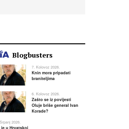
Blogbusters
7. Kolovoz 2026.
Knin mora pripadati
braniteljima
6. Kolovoz 2026.
Zašto se iz povijesti
Oluje briše general Ivan
Korade?
 Srpanj 2026.
 je u Hrvatskoj