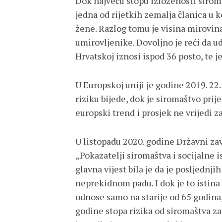
Dok najveću stopu izloženosti siroma
jedna od rijetkih zemalja članica u ko
žene. Razlog tomu je visina mirovina
umirovljenike. Dovoljno je reći da ud
Hrvatskoj iznosi ispod 36 posto, te j
U Europskoj uniji je godine 2019. 22
riziku bijede, dok je siromaštvo prij
europski trend i prosjek ne vrijedi z
U listopadu 2020. godine Državni zavo
„Pokazatelji siromaštva i socijalne i
glavna vijest bila je da je posljednji
neprekidnom padu. I dok je to istina
odnose samo na starije od 65 godina,
godine stopa rizika od siromaštva za 