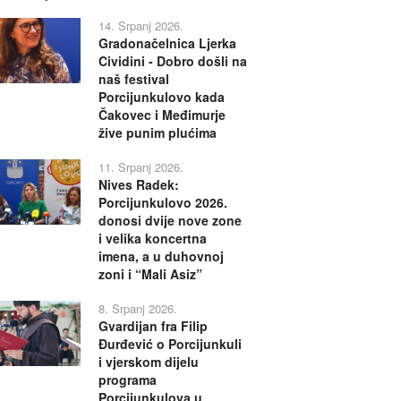
14. Srpanj 2026.
Gradonačelnica Ljerka
Cividini - Dobro došli na
naš festival
Porcijunkulovo kada
Čakovec i Međimurje
žive punim plućima
11. Srpanj 2026.
Nives Radek:
Porcijunkulovo 2026.
donosi dvije nove zone
i velika koncertna
imena, a u duhovnoj
zoni i “Mali Asiz”
8. Srpanj 2026.
Gvardijan fra Filip
Đurđević o Porcijunkuli
i vjerskom dijelu
programa
Porcijunkulova u