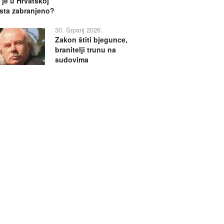
 je u Hrvatskoj
sta zabranjeno?
30. Srpanj 2026.
Zakon štiti bjegunce,
branitelji trunu na
sudovima