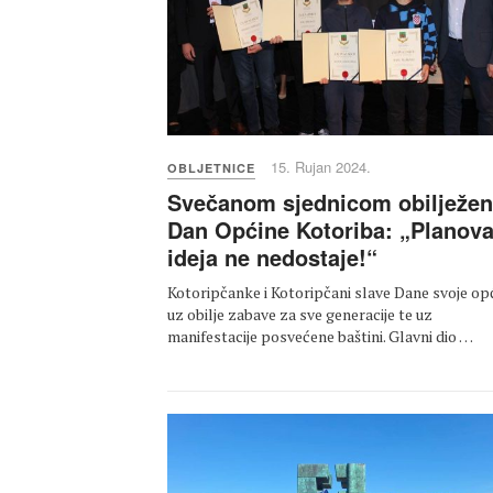
15. Rujan 2024.
OBLJETNICE
Svečanom sjednicom obilježen
Dan Općine Kotoriba: „Planova
ideja ne nedostaje!“
Kotoripčanke i Kotoripčani slave Dane svoje op
uz obilje zabave za sve generacije te uz
manifestacije posvećene baštini. Glavni dio …