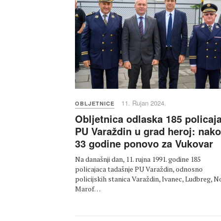
11. Rujan 2024.
OBLJETNICE
Obljetnica odlaska 185 policaj
PU Varaždin u grad heroj: nak
33 godine ponovo za Vukovar
Na današnji dan, 11. rujna 1991. godine 185
policajaca tadašnje PU Varaždin, odnosno
policijskih stanica Varaždin, Ivanec, Ludbreg, N
Marof…