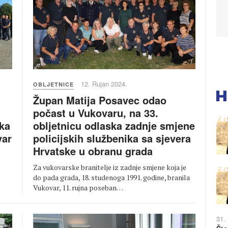
12. Rujan 2024.
OBLJETNICE
Župan Matija Posavec odao
počast u Vukovaru, na 33.
obljetnicu odlaska zadnje smjene
ska
policijskih službenika sa sjevera
var
Hrvatske u obranu grada
Za vukovarske branitelje iz zadnje smjene koja je
do pada grada, 18. studenoga 1991. godine, branila
Vukovar, 11. rujna poseban…
31.