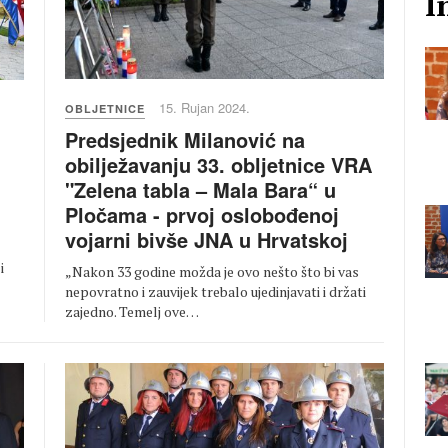
I
15. Rujan 2024.
OBLJETNICE
Predsjednik Milanović na
obilježavanju 33. obljetnice VRA
"Zelena tabla – Mala Bara“ u
Pločama - prvoj oslobođenoj
vojarni bivše JNA u Hrvatskoj
i
„Nakon 33 godine možda je ovo nešto što bi vas
nepovratno i zauvijek trebalo ujedinjavati i držati
zajedno. Temelj ove…