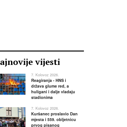
ajnovije vijesti
7. Kolovoz 2026.
Reagiranja - HNS i
država glume red, a
huligani i dalje vladaju
stadionima
7. Kolovoz 2026.
Kuršanec proslavio Dan
mjesta i 559. obljetnicu
prvog pisanog