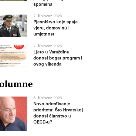
spomena
7. Kolovoz 2026.
Pjesništvo koje spaja
vjeru, domovinu i
umjetnost
7. Kolovoz 2026.
Ljeto u Varaždinu
donosi bogat program i
ovog vikenda
olumne
6. Kolovoz 2026.
Novo određivanje
prioriteta: Što Hrvatskoj
donosi članstvo u
OECD-u?