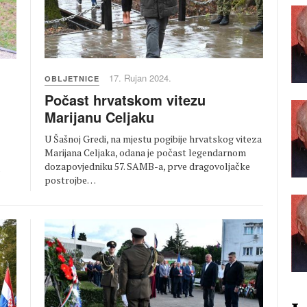
17. Rujan 2024.
OBLJETNICE
Počast hrvatskom vitezu
Marijanu Celjaku
U Šašnoj Gredi, na mjestu pogibije hrvatskog viteza
Marijana Celjaka, odana je počast legendarnom
dozapovjedniku 57. SAMB-a, prve dragovoljačke
o
postrojbe…