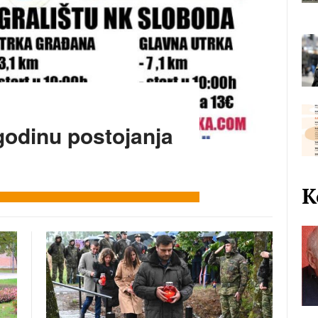
 godinu postojanja
K