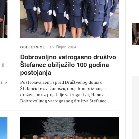
15. Rujan 2024.
OBLJETNICE
Dobrovoljno vatrogasno društvo
Štefanec obilježilo 100 godina
 i
postojanja
Postrojavanjem ispred Društvenog doma u
ćine
Štefancu te svečanošću, dodjelom priznanja i
druženjem uz prijatelje vatrogastva, članovi
Dobrovoljnog vatrogasnog društva Štefanec…