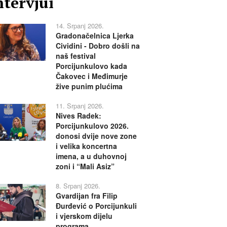
ntervjui
14. Srpanj 2026.
Gradonačelnica Ljerka
Cividini - Dobro došli na
naš festival
Porcijunkulovo kada
Čakovec i Međimurje
žive punim plućima
11. Srpanj 2026.
Nives Radek:
Porcijunkulovo 2026.
donosi dvije nove zone
i velika koncertna
imena, a u duhovnoj
zoni i “Mali Asiz”
8. Srpanj 2026.
Gvardijan fra Filip
Đurđević o Porcijunkuli
i vjerskom dijelu
programa