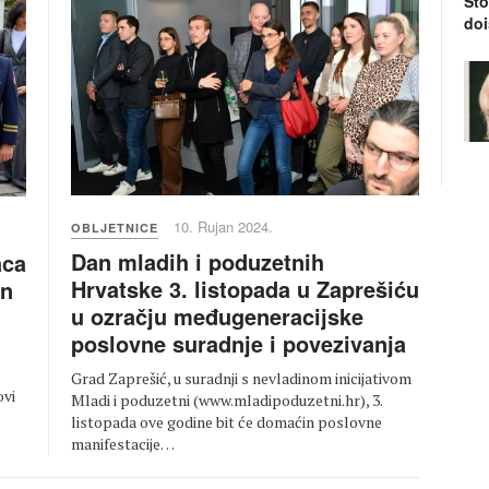
Što
doi
10. Rujan 2024.
OBLJETNICE
Dan mladih i poduzetnih
aca
Hrvatske 3. listopada u Zaprešiću
on
u ozračju međugeneracijske
poslovne suradnje i povezivanja
Grad Zaprešić, u suradnji s nevladinom inicijativom
ovi
Mladi i poduzetni (www.mladipoduzetni.hr), 3.
listopada ove godine bit će domaćin poslovne
manifestacije…