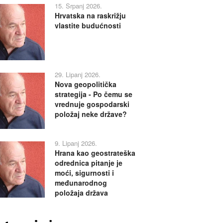
15. Srpanj 2026.
Hrvatska na raskrižju
vlastite budućnosti
29. Lipanj 2026.
Nova geopolitička
strategija - Po čemu se
vrednuje gospodarski
položaj neke države?
9. Lipanj 2026.
Hrana kao geostrateška
odrednica pitanje je
moći, sigurnosti i
međunarodnog
položaja država