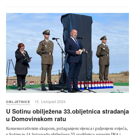
15. Listopad 2024.
OBLJETNICE
U Sotinu obilježena 33.obljetnica stradanja
u Domovinskom ratu
Komemorativnim skupom, polaganjem vijenca i paljenjem svijeća,
u Sotinu je 14. listopada obilježena 33. godišnjica agresije JNA i