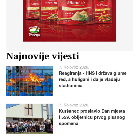
Najnovije vijesti
7. Kolovoz 2026.
Reagiranja - HNS i država glume
red, a huligani i dalje vladaju
stadionima
7. Kolovoz 2026.
Kuršanec proslavio Dan mjesta
i 559. obljetnicu prvog pisanog
spomena