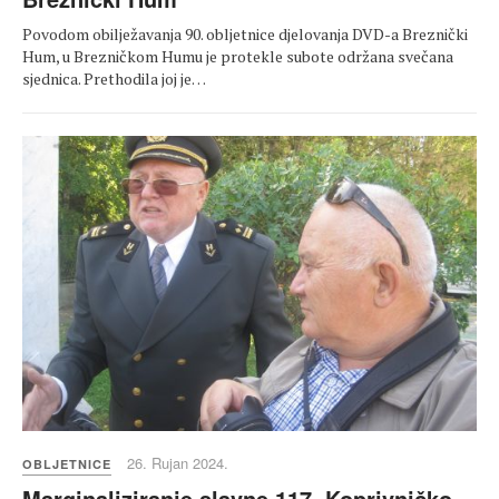
Povodom obilježavanja 90. obljetnice djelovanja DVD-a Breznički
Hum, u Brezničkom Humu je protekle subote održana svečana
sjednica. Prethodila joj je…
26. Rujan 2024.
OBLJETNICE
Marginaliziranje slavne 117. Koprivničko-