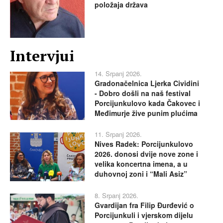
položaja država
Intervjui
14. Srpanj 2026.
Gradonačelnica Ljerka Cividini
- Dobro došli na naš festival
Porcijunkulovo kada Čakovec i
Međimurje žive punim plućima
11. Srpanj 2026.
Nives Radek: Porcijunkulovo
2026. donosi dvije nove zone i
velika koncertna imena, a u
duhovnoj zoni i “Mali Asiz”
8. Srpanj 2026.
Gvardijan fra Filip Đurđević o
Porcijunkuli i vjerskom dijelu