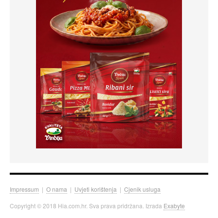
Impressum
|
O nama
|
Uvjeti korištenja
|
Cjenik usluga
Copyright © 2018 Hia.com.hr. Sva prava pridržana. Izrada
Exabyte