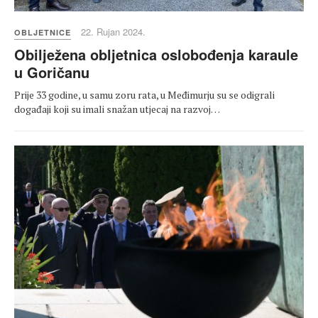
22. Rujan 2024.
OBLJETNICE
Obilježena obljetnica oslobođenja karaule
u Goričanu
Prije 33 godine, u samu zoru rata, u Međimurju su se odigrali
događaji koji su imali snažan utjecaj na razvoj…