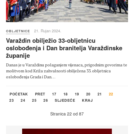
21. Rujan 2024.
OBLJETNICE
Varaždin obilježio 33-obljetnicu
oslobođenja i Dan branitelja Varaždinske
županije
Danas je u Varaždinu polaganjem vijenaca, prigodnim govorima te
molitvom kod Križa zahvalnosti obilježena 33. obljetnica
oslobođenja Grada i Dan…
POČETAK
PRET
17
18
19
20
21
22
23
24
25
26
SLJEDEĆE
KRAJ
Stranica 22 od 87