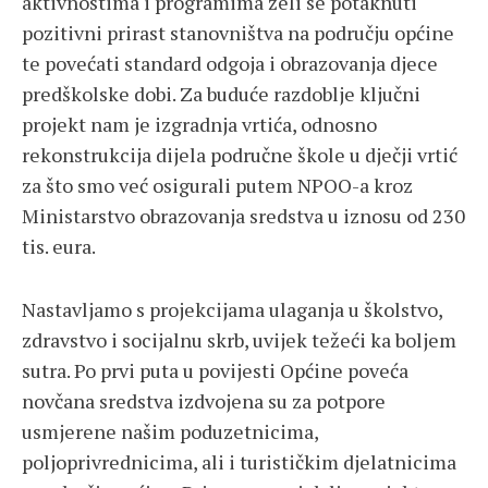
aktivnostima i programima želi se potaknuti
pozitivni prirast stanovništva na području općine
te povećati standard odgoja i obrazovanja djece
predškolske dobi. Za buduće razdoblje ključni
projekt nam je izgradnja vrtića, odnosno
rekonstrukcija dijela područne škole u dječji vrtić
za što smo već osigurali putem NPOO-a kroz
Ministarstvo obrazovanja sredstva u iznosu od 230
tis. eura.
Nastavljamo s projekcijama ulaganja u školstvo,
zdravstvo i socijalnu skrb, uvijek težeći ka boljem
sutra. Po prvi puta u povijesti Općine poveća
novčana sredstva izdvojena su za potpore
usmjerene našim poduzetnicima,
poljoprivrednicima, ali i turističkim djelatnicima