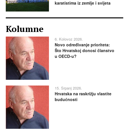
karatistima iz zemlje i svijeta
Kolumne
6. Kolovoz 2026.
Novo određivanje prioriteta:
Što Hrvatskoj donosi članstvo
u OECD-u?
15. Srpanj 2026.
Hrvatska na raskrižju vlastite
budućnosti