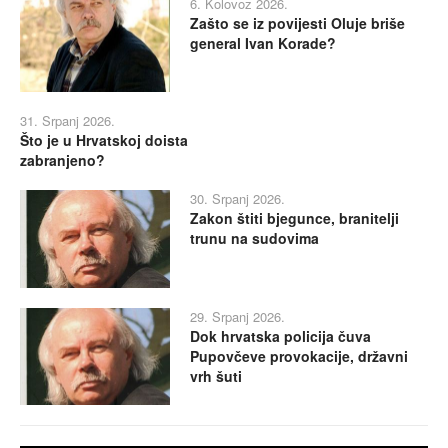
6. Kolovoz 2026.
Zašto se iz povijesti Oluje briše
general Ivan Korade?
31. Srpanj 2026.
Što je u Hrvatskoj doista
zabranjeno?
30. Srpanj 2026.
Zakon štiti bjegunce, branitelji
trunu na sudovima
29. Srpanj 2026.
Dok hrvatska policija čuva
Pupovčeve provokacije, državni
vrh šuti