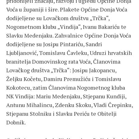
pridonijeli značaju, razvoju i ugledu Općine Donja
Voća u županiji i šire. Plakete Općine Donja Voća
dodijeljene su Lovačkom društvu „Trčka“,
Nogometnom klubu „Vindija“, Ivanu Bakariću te
Slavku Medenjaku. Zahvalnice Općine Donja Voća
dodijeljene su Josipu Pintariću, Sandri
Ljubljanović, Tomislavu Čavleku, Udruzi hrvatskih
branitelja Domovinskog rata Voća, Članovima
Lovačkog društva „Trčka“: Josipu Jakopancu,
Željku Kočetu, Damiru Premužiću i Tomislavu
Kokotecu, zatim Članovima Nogometnog kluba
NK Vindija: Mariu Medenjaku, Stjepanu Kundiji,
Antunu Mihalincu, Zdenku Skoku, Vladi Črepinku,
Stjepanu Stolniku i Slavku Periću te Obitelji
Dobnik.