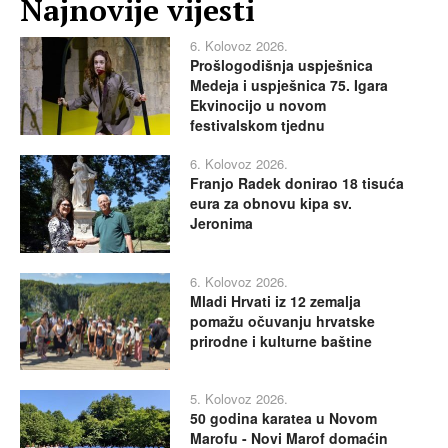
Najnovije vijesti
6. Kolovoz 2026.
Prošlogodišnja uspješnica
Medeja i uspješnica 75. Igara
Ekvinocijo u novom
festivalskom tjednu
6. Kolovoz 2026.
Franjo Radek donirao 18 tisuća
eura za obnovu kipa sv.
Jeronima
6. Kolovoz 2026.
Mladi Hrvati iz 12 zemalja
pomažu očuvanju hrvatske
prirodne i kulturne baštine
5. Kolovoz 2026.
50 godina karatea u Novom
Marofu - Novi Marof domaćin