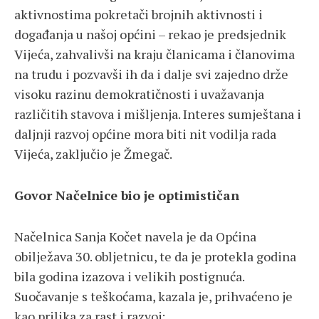
aktivnostima pokretači brojnih aktivnosti i
događanja u našoj općini – rekao je predsjednik
Vijeća, zahvalivši na kraju članicama i članovima
na trudu i pozvavši ih da i dalje svi zajedno drže
visoku razinu demokratičnosti i uvažavanja
različitih stavova i mišljenja. Interes sumještana i
daljnji razvoj općine mora biti nit vodilja rada
Vijeća, zaključio je Žmegač.
Govor Načelnice bio je optimističan
Načelnica Sanja Kočet navela je da Općina
obilježava 30. obljetnicu, te da je protekla godina
bila godina izazova i velikih postignuća.
Suočavanje s teškoćama, kazala je, prihvaćeno je
kao prilika za rast i razvoj: