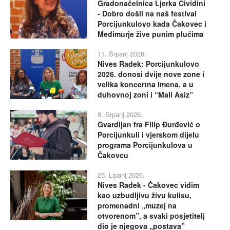
Gradonačelnica Ljerka Cividini
- Dobro došli na naš festival
Porcijunkulovo kada Čakovec i
Međimurje žive punim plućima
11. Srpanj 2026.
Nives Radek: Porcijunkulovo
2026. donosi dvije nove zone i
velika koncertna imena, a u
duhovnoj zoni i “Mali Asiz”
8. Srpanj 2026.
Gvardijan fra Filip Đurđević o
Porcijunkuli i vjerskom dijelu
programa Porcijunkulova u
Čakovcu
25. Lipanj 2026.
Nives Radek - Čakovec vidim
kao uzbudljivu živu kulisu,
promenadni „muzej na
otvorenom”, a svaki posjetitelj
dio je njegova „postava”