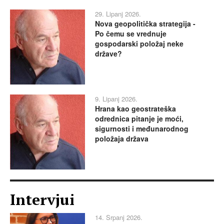
29. Lipanj 2026.
Nova geopolitička strategija -
Po čemu se vrednuje
gospodarski položaj neke
države?
9. Lipanj 2026.
Hrana kao geostrateška
odrednica pitanje je moći,
sigurnosti i međunarodnog
položaja država
Intervjui
14. Srpanj 2026.