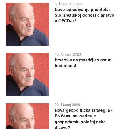
6. Kolovoz 2026.
Novo određivanje prioriteta:
Što Hrvatskoj donosi članstvo
u OECD-u?
15. Srpanj 2026.
Hrvatska na raskrižju vlastite
budućnosti
29. Lipanj 2026.
Nova geopolitička strategija -
Po čemu se vrednuje
gospodarski položaj neke
države?