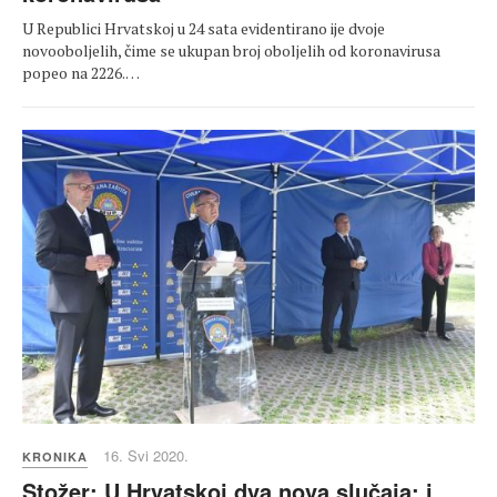
U Republici Hrvatskoj u 24 sata evidentirano ije dvoje
novooboljelih, čime se ukupan broj oboljelih od koronavirusa
popeo na 2226.…
16. Svi 2020.
KRONIKA
Stožer: U Hrvatskoj dva nova slučaja; i