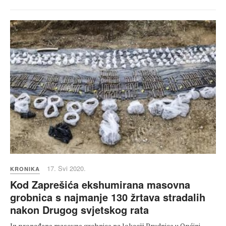
17. Svi 2020.
KRONIKA
Kod Zaprešića ekshumirana masovna
grobnica s najmanje 130 žrtava stradalih
nakon Drugog svjetskog rata
Iz pronađene masovne grobnice na lokaciji Prudnice u Općini