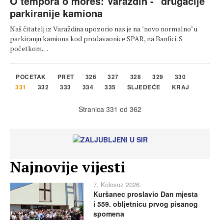
O tempora o mores: Varaždin - "drugačije"
parkiranije kamiona
Naš čitatelj iz Varaždina upozorio nas je na "novo normalno" u
parkiranju kamiona kod prodavaonice SPAR, na Banfici. S
početkom…
POČETAK
PRET
326
327
328
329
330
331
332
333
334
335
SLJEDEĆE
KRAJ
Stranica 331 od 362
Najnovije vijesti
7. Kolovoz 2026.
Kuršanec proslavio Dan mjesta
i 559. obljetnicu prvog pisanog
spomena