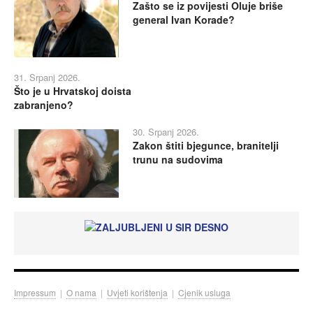
Zašto se iz povijesti Oluje briše
general Ivan Korade?
31. Srpanj 2026.
Što je u Hrvatskoj doista
zabranjeno?
30. Srpanj 2026.
Zakon štiti bjegunce, branitelji
trunu na sudovima
Impressum
|
O nama
|
Uvjeti korištenja
|
Cjenik usluga