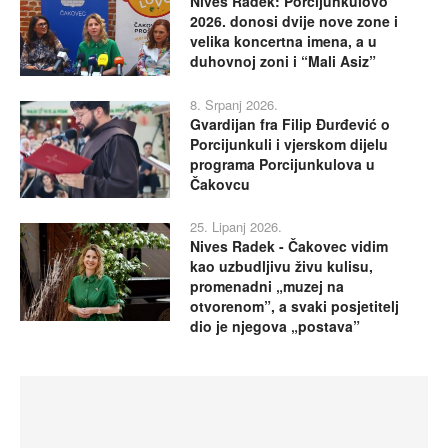
Nives Radek: Porcijunkulovo
2026. donosi dvije nove zone i
velika koncertna imena, a u
duhovnoj zoni i “Mali Asiz”
8. Srpanj 2026.
Gvardijan fra Filip Đurđević o
Porcijunkuli i vjerskom dijelu
programa Porcijunkulova u
Čakovcu
25. Lipanj 2026.
Nives Radek - Čakovec vidim
kao uzbudljivu živu kulisu,
promenadni „muzej na
otvorenom”, a svaki posjetitelj
dio je njegova „postava”