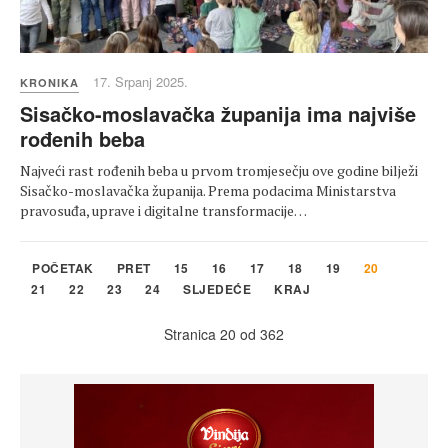
17. Srpanj 2025.
KRONIKA
Sisačko-moslavačka županija ima najviše
rođenih beba
Najveći rast rođenih beba u prvom tromjesečju ove godine bilježi
Sisačko-moslavačka županija. Prema podacima Ministarstva
pravosuđa, uprave i digitalne transformacije…
POČETAK
PRET
15
16
17
18
19
20
21
22
23
24
SLJEDEĆE
KRAJ
Stranica 20 od 362