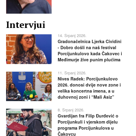
Intervjui
14. Srpanj 2026.
Gradonačelnica Ljerka Cividini
- Dobro došli na naš festival
Porcijunkulovo kada Čakovec i
Međimurje žive punim plućima
11. Srpanj 2026.
Nives Radek: Porcijunkulovo
2026. donosi dvije nove zone i
velika koncertna imena, a u
duhovnoj zoni i “Mali Asiz”
8. Srpanj 2026.
Gvardijan fra Filip Đurđević o
Porcijunkuli i vjerskom dijelu
programa Porcijunkulova u
Čakovcu