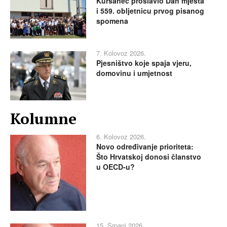
Kuršanec proslavio Dan mjesta
i 559. obljetnicu prvog pisanog
spomena
7. Kolovoz 2026.
Pjesništvo koje spaja vjeru,
domovinu i umjetnost
Kolumne
6. Kolovoz 2026.
Novo određivanje prioriteta:
Što Hrvatskoj donosi članstvo
u OECD-u?
15. Srpanj 2026.