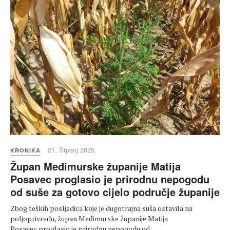
21. Srpanj 2025.
KRONIKA
Župan Međimurske županije Matija
Posavec proglasio je prirodnu nepogodu
od suše za gotovo cijelo područje županije
Zbog teških posljedica koje je dugotrajna suša ostavila na
poljoprivredu, župan Međimurske županije Matija
Posavec proglasio je prirodnu nepogodu od…