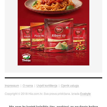
Impressum
|
O nama
|
Uvjeti korištenja
|
Cjenik usluga
Copyright © 2018 Hia.com.hr. Sva prava pridržana. Izrada
Exabyte
Hia.com.hr koristi kolačiće (tzv. cookies) za pružanje boljeg