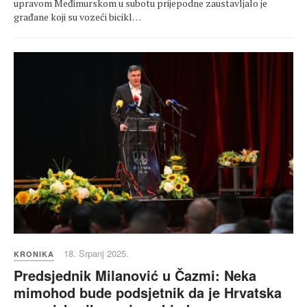
upravom Međimurskom u subotu prijepodne zaustavljalo je
građane koji su vozeći bicikl…
18. Srpanj 2025.
KRONIKA
Predsjednik Milanović u Čazmi: Neka
mimohod bude podsjetnik da je Hrvatska