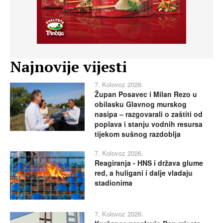
Najnovije vijesti
7. Kolovoz 2026.
Župan Posavec i Milan Rezo u
obilasku Glavnog murskog
nasipa – razgovarali o zaštiti od
poplava i stanju vodnih resursa
tijekom sušnog razdoblja
7. Kolovoz 2026.
Reagiranja - HNS i država glume
red, a huligani i dalje vladaju
stadionima
7. Kolovoz 2026.