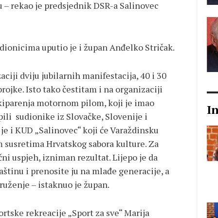
ju – rekao je predsjednik DSR-a Salinovec
dionicima uputio je i župan Anđelko Stričak.
ciji dviju jubilarnih manifestacija, 40 i 30
ojke. Isto tako čestitam i na organizaciji
kiparenja motornom pilom, koji je imao
I
ili sudionike iz Slovačke, Slovenije i
 je i KUD „Salinovec“ koji će Varaždinsku
m susretima Hrvatskog sabora kulture. Za
ni uspjeh, izniman rezultat. Lijepo je da
aštinu i prenosite ju na mlađe generacije, a
druženje – istaknuo je župan.
rtske rekreacije „Sport za sve“ Marija