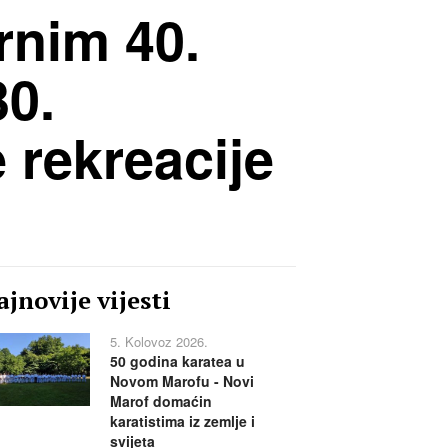
rnim 40.
30.
 rekreacije
jnovije vijesti
5. Kolovoz 2026.
50 godina karatea u
Novom Marofu - Novi
Marof domaćin
karatistima iz zemlje i
svijeta