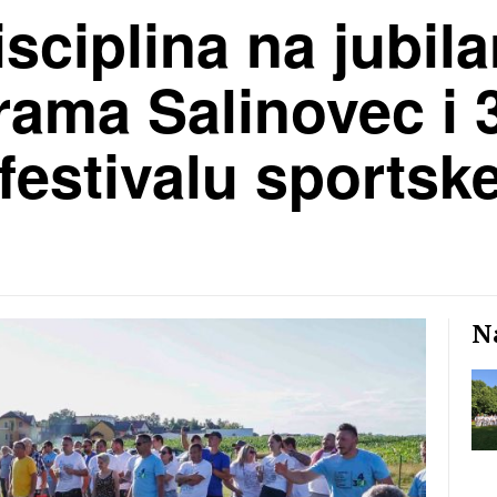
sciplina na jubila
ama Salinovec i 
estivalu sportske
Na