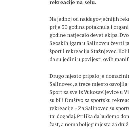
rekreacije na selu.
Na jednoj od najdugovječnijih rekr
prije 30 godina potaknula i organi
godine natjecalo devet ekipa. Dvo
Seoskih igara u Salinovcu čevrti p
šport i rekreaciju Stažnjevec. Ko
da su jedini u povijesti ovih manif
Drugo mjesto pripalo je domaćinim
Salinovec, a treće mjesto osvojila
Sport za sve iz Vukosavljevice u V
su bili Društvo za sportsku rekrea
rekreacije. - Za Salinovec su sport
taj događaj. Prilika da budemo dom
čast, a nema boljeg mjesta za druž