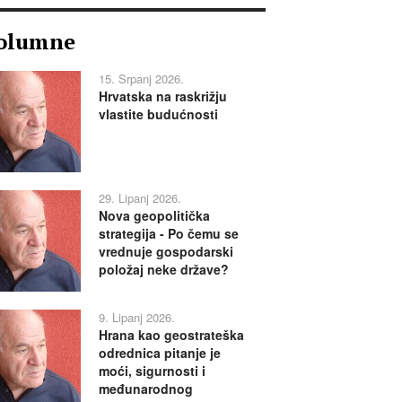
olumne
15. Srpanj 2026.
Hrvatska na raskrižju
vlastite budućnosti
29. Lipanj 2026.
Nova geopolitička
strategija - Po čemu se
vrednuje gospodarski
položaj neke države?
9. Lipanj 2026.
Hrana kao geostrateška
odrednica pitanje je
moći, sigurnosti i
međunarodnog