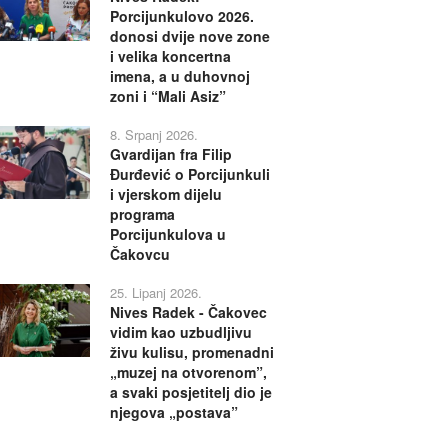
Porcijunkulovo 2026.
donosi dvije nove zone
i velika koncertna
imena, a u duhovnoj
zoni i “Mali Asiz”
8. Srpanj 2026.
Gvardijan fra Filip
Đurđević o Porcijunkuli
i vjerskom dijelu
programa
Porcijunkulova u
Čakovcu
25. Lipanj 2026.
Nives Radek - Čakovec
vidim kao uzbudljivu
živu kulisu, promenadni
„muzej na otvorenom”,
a svaki posjetitelj dio je
njegova „postava”