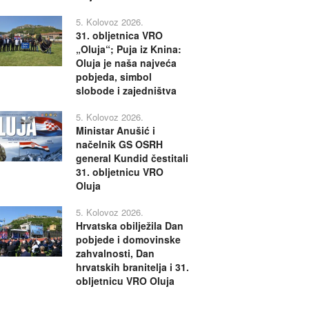
5. Kolovoz 2026.
31. obljetnica VRO
„Oluja“; Puja iz Knina:
Oluja je naša najveća
pobjeda, simbol
slobode i zajedništva
5. Kolovoz 2026.
Ministar Anušić i
načelnik GS OSRH
general Kundid čestitali
31. obljetnicu VRO
Oluja
5. Kolovoz 2026.
Hrvatska obilježila Dan
pobjede i domovinske
zahvalnosti, Dan
hrvatskih branitelja i 31.
obljetnicu VRO Oluja