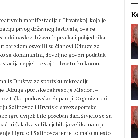
K
eativnih manifestacija u Hrvatskoj, koja je
zaciju prvog državnog festivala, ove se
struki naslov državnih prvaka i pobjednika
ut zaredom osvojili su članovi Udruge za
liko su dominantni, dovoljno govori podatak
estacija uspjeli osvojiti dvostruku krunu.
a iz Društva za sportsku rekreaciju
 je Udruga sportske rekreacije Mladost –
irovitičko-podravskoj županiji. Organizatori
ciju Salinovec i Hrvatski savez sportske
ske igre uvijek bile poseban dan, živjelo se za
aćini čak dva velika jubileja velika nam je
enje i igru od Salinovca jer je to malo mjesto