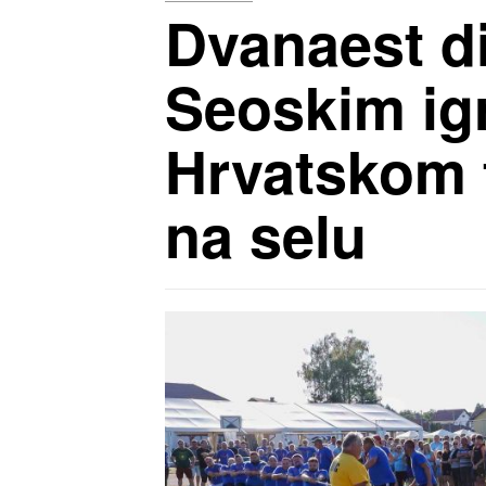
Dvanaest di
Seoskim igr
Hrvatskom f
na selu