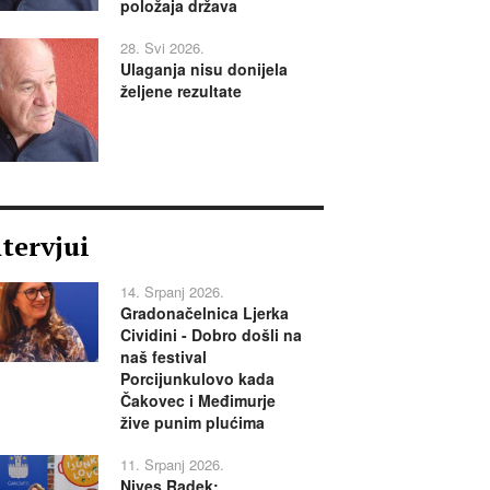
položaja država
28. Svi 2026.
Ulaganja nisu donijela
željene rezultate
ntervjui
14. Srpanj 2026.
Gradonačelnica Ljerka
Cividini - Dobro došli na
naš festival
Porcijunkulovo kada
Čakovec i Međimurje
žive punim plućima
11. Srpanj 2026.
Nives Radek: