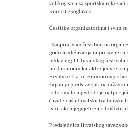
velikog srca za sportsku rekreaci
Kruno Lepoglavec.
Čestitke organizatorima i svim su
- Najprije vam čestitam na organiza
godina održavanja impresivne su br
nedavnog 11. hrvatskog festivala 
međunarodni karakter jer ste okup
Hrvatske. Uz to, iznimno uspješan
županiju predstavljati na državni
jedno malo mjesto to je natprosječ
čuvate našu hrvatsku tradicijsku b
isto tako njegujete zajedništvo i 
Predsjednica Hrvatskog saveza spo