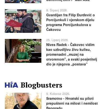
8. Srpanj 2026.
Gvardijan fra Filip Đurđević o
Porcijunkuli i vjerskom dijelu
programa Porcijunkulova u
Čakovcu
25. Lipanj 2026.
Nives Radek - Čakovec vidim
kao uzbudljivu živu kulisu,
promenadni „muzej na
otvorenom”, a svaki posjetitelj
dio je njegova „postava”
Blogbusters
9. Kolovoz 2026.
Sramotno - Hrvatski su piloti
prepušteni na milost i nemilost
Beogradu