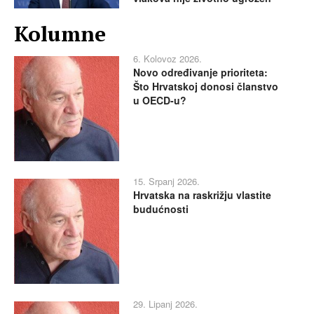
Kolumne
6. Kolovoz 2026.
Novo određivanje prioriteta:
Što Hrvatskoj donosi članstvo
u OECD-u?
15. Srpanj 2026.
Hrvatska na raskrižju vlastite
budućnosti
29. Lipanj 2026.