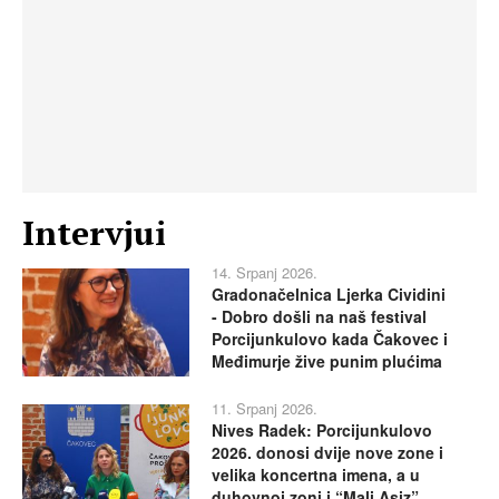
Intervjui
14. Srpanj 2026.
Gradonačelnica Ljerka Cividini
- Dobro došli na naš festival
Porcijunkulovo kada Čakovec i
Međimurje žive punim plućima
11. Srpanj 2026.
Nives Radek: Porcijunkulovo
2026. donosi dvije nove zone i
velika koncertna imena, a u
duhovnoj zoni i “Mali Asiz”