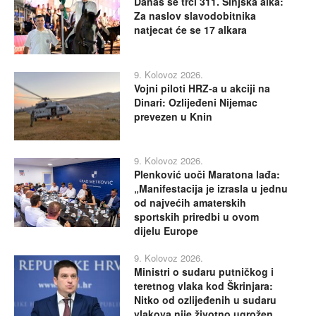
Danas se trči 311. Sinjska alka:
Za naslov slavodobitnika
natjecat će se 17 alkara
9. Kolovoz 2026.
Vojni piloti HRZ-a u akciji na
Dinari: Ozlijeđeni Nijemac
prevezen u Knin
9. Kolovoz 2026.
Plenković uoči Maratona lađa:
„Manifestacija je izrasla u jednu
od najvećih amaterskih
sportskih priredbi u ovom
dijelu Europe
9. Kolovoz 2026.
Ministri o sudaru putničkog i
teretnog vlaka kod Škrinjara:
Nitko od ozlijeđenih u sudaru
vlakova nije životno ugrožen