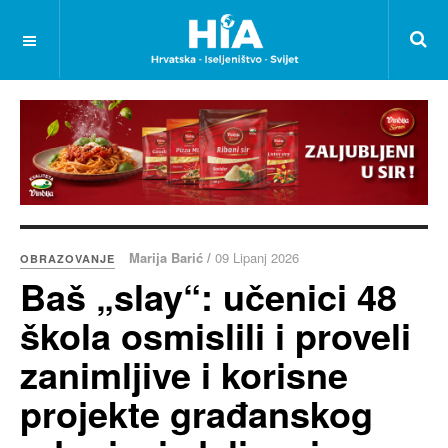
Marija Barić /
09 Lipanj 2026
OBRAZOVANJE
Baš „slay“: učenici 48
škola osmislili i proveli
zanimljive i korisne
projekte građanskog