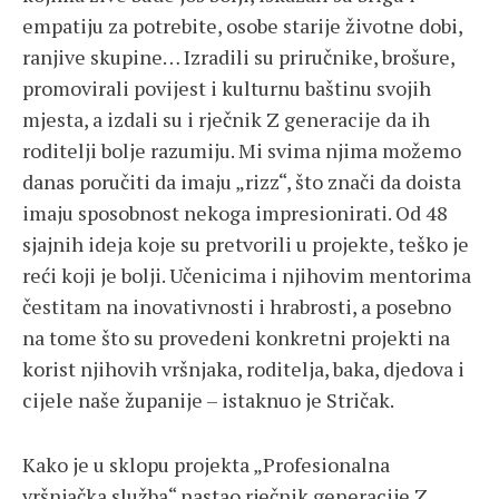
empatiju za potrebite, osobe starije životne dobi,
ranjive skupine… Izradili su priručnike, brošure,
promovirali povijest i kulturnu baštinu svojih
mjesta, a izdali su i rječnik Z generacije da ih
roditelji bolje razumiju. Mi svima njima možemo
danas poručiti da imaju „rizz“, što znači da doista
imaju sposobnost nekoga impresionirati. Od 48
sjajnih ideja koje su pretvorili u projekte, teško je
reći koji je bolji. Učenicima i njihovim mentorima
čestitam na inovativnosti i hrabrosti, a posebno
na tome što su provedeni konkretni projekti na
korist njihovih vršnjaka, roditelja, baka, djedova i
cijele naše županije – istaknuo je Stričak.
Kako je u sklopu projekta „Profesionalna
vršnjačka služba“ nastao rječnik generacije Z,