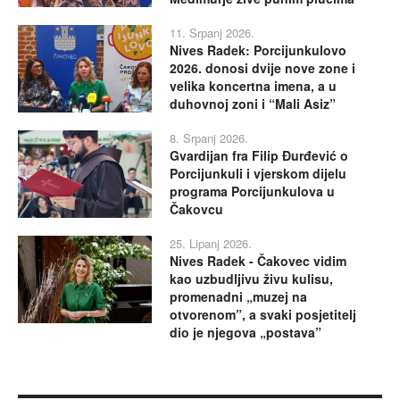
11. Srpanj 2026.
Nives Radek: Porcijunkulovo
2026. donosi dvije nove zone i
velika koncertna imena, a u
duhovnoj zoni i “Mali Asiz”
8. Srpanj 2026.
Gvardijan fra Filip Đurđević o
Porcijunkuli i vjerskom dijelu
programa Porcijunkulova u
Čakovcu
25. Lipanj 2026.
Nives Radek - Čakovec vidim
kao uzbudljivu živu kulisu,
promenadni „muzej na
otvorenom”, a svaki posjetitelj
dio je njegova „postava”