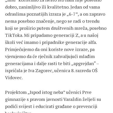
dobro, zanimljivo ili kvalitetno. Jedan od vama
odraslima poznatijih izraza je „6-7”, a on zapravo
nema posebno značenje, nego se radi o trendu
koji se proširio putem društvenih mreža, posebno
TikToka. Mi pripadamo generaciji Z, a u našoj
školi već imamo i pripadnike generacije alfa.
Primjećujemo da oni koriste nove izraze, pa
vjerujemo da će rječnik zahvaljujući mlađim
generacijama i dalje rasti te biti „apgrejdan“ –
ispričala je Iva Zagorec, učenica 8. razreda OŠ
Vidovec.
Projektom „Ispod istog neba” učenici Prve
gimnazije s pravom javnosti Varaždin željeli su
podići svijest i educirati građane o prevenciji