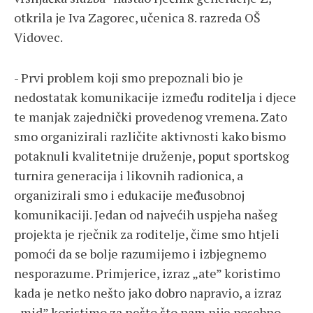
otkrila je Iva Zagorec, učenica 8. razreda OŠ
Vidovec.
- Prvi problem koji smo prepoznali bio je
nedostatak komunikacije između roditelja i djece
te manjak zajednički provedenog vremena. Zato
smo organizirali različite aktivnosti kako bismo
potaknuli kvalitetnije druženje, poput sportskog
turnira generacija i likovnih radionica, a
organizirali smo i edukacije međusobnoj
komunikaciji. Jedan od najvećih uspjeha našeg
projekta je rječnik za roditelje, čime smo htjeli
pomoći da se bolje razumijemo i izbjegnemo
nesporazume. Primjerice, izraz „ate” koristimo
kada je netko nešto jako dobro napravio, a izraz
„mid” koristimo za nešto što nam nije posebno