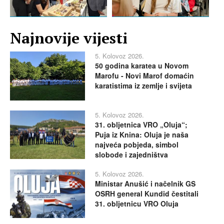
Najnovije vijesti
5. Kolovoz 2026.
50 godina karatea u Novom
Marofu - Novi Marof domaćin
karatistima iz zemlje i svijeta
5. Kolovoz 2026.
31. obljetnica VRO „Oluja“;
Puja iz Knina: Oluja je naša
najveća pobjeda, simbol
slobode i zajedništva
5. Kolovoz 2026.
Ministar Anušić i načelnik GS
OSRH general Kundid čestitali
31. obljetnicu VRO Oluja