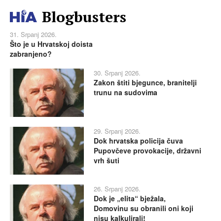
Blogbusters
31. Srpanj 2026.
Što je u Hrvatskoj doista
zabranjeno?
30. Srpanj 2026.
Zakon štiti bjegunce, branitelji
trunu na sudovima
29. Srpanj 2026.
Dok hrvatska policija čuva
Pupovčeve provokacije, državni
vrh šuti
26. Srpanj 2026.
Dok je „elita“ bježala,
Domovinu su obranili oni koji
nisu kalkulirali!