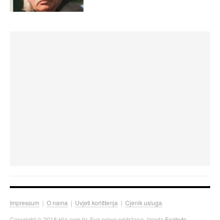
Impressum
|
O nama
|
Uvjeti korištenja
|
Cjenik usluga
Copyright © 2018 Hia.com.hr. Sva prava pridržana. Izrada
Exabyte