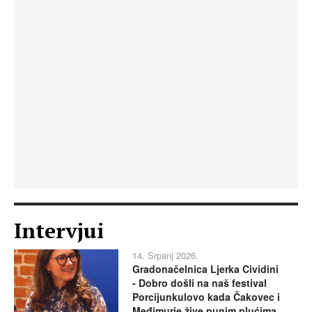
Intervjui
14. Srpanj 2026.
Gradonačelnica Ljerka Cividini
- Dobro došli na naš festival
Porcijunkulovo kada Čakovec i
Međimurje žive punim plućima