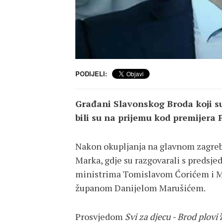
PODIJELI:
Građani Slavonskog Broda koji su 
bili su na prijemu kod premijera 
Nakon okupljanja na glavnom zagreb
Marka, gdje su razgovarali s preds
ministrima Tomislavom Ćorićem i 
županom Danijelom Marušićem.
Prosvjedom
Svi za djecu - Brod plovi
ž