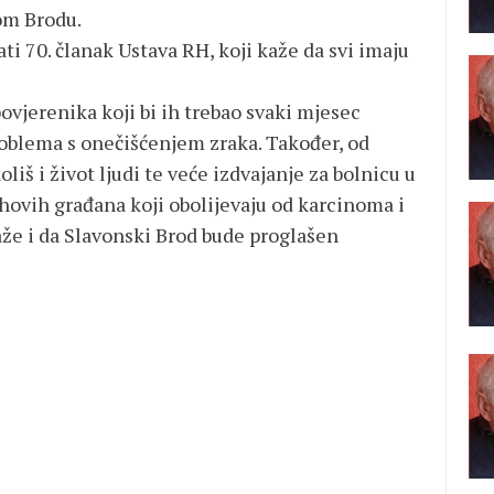
om Brodu.
i 70. članak Ustava RH, koji kaže da svi imaju
vjerenika koji bi ih trebao svaki mjesec
roblema s onečišćenjem zraka. Također, od
oliš i život ljudi te veće izdvajanje za bolnicu u
hovih građana koji obolijevaju od karcinoma i
raže i da Slavonski Brod bude proglašen