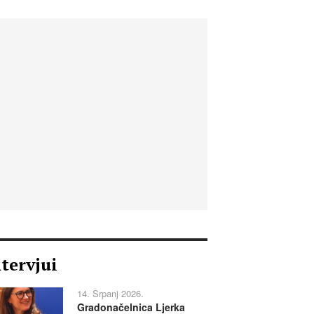
ntervjui
14. Srpanj 2026.
Gradonačelnica Ljerka