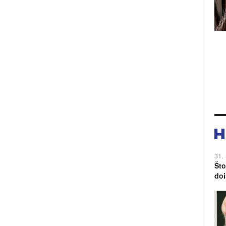
31.
Što
doi