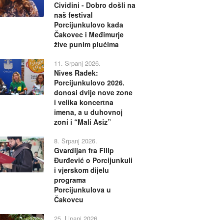
Cividini - Dobro došli na
naš festival
Porcijunkulovo kada
Čakovec i Međimurje
žive punim plućima
11. Srpanj 2026.
Nives Radek:
Porcijunkulovo 2026.
donosi dvije nove zone
i velika koncertna
imena, a u duhovnoj
zoni i “Mali Asiz”
8. Srpanj 2026.
Gvardijan fra Filip
Đurđević o Porcijunkuli
i vjerskom dijelu
programa
Porcijunkulova u
Čakovcu
25. Lipanj 2026.