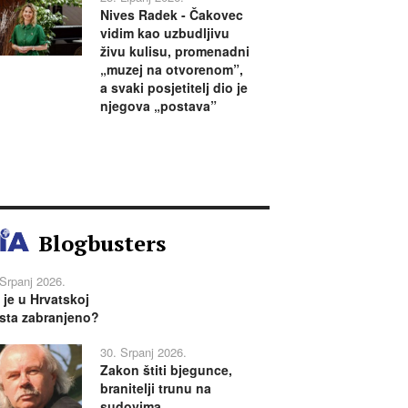
Nives Radek - Čakovec
vidim kao uzbudljivu
živu kulisu, promenadni
„muzej na otvorenom”,
a svaki posjetitelj dio je
njegova „postava”
Blogbusters
 Srpanj 2026.
 je u Hrvatskoj
sta zabranjeno?
30. Srpanj 2026.
Zakon štiti bjegunce,
branitelji trunu na
sudovima