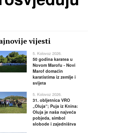
jnovije vijesti
5. Kolovoz 2026.
50 godina karatea u
Novom Marofu - Novi
Marof domaćin
karatistima iz zemlje i
svijeta
5. Kolovoz 2026.
31. obljetnica VRO
„Oluja“; Puja iz Knina:
Oluja je naša najveća
pobjeda, simbol
slobode i zajedništva