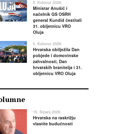
5. Kolovoz 2026.
Ministar Anušić i
načelnik GS OSRH
general Kundid čestitali
31. obljetnicu VRO
Oluja
5. Kolovoz 2026.
Hrvatska obilježila Dan
pobjede i domovinske
zahvalnosti, Dan
hrvatskih branitelja i 31.
obljetnicu VRO Oluja
olumne
15. Srpanj 2026.
Hrvatska na raskrižju
vlastite budućnosti