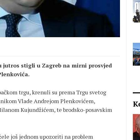
jutros stigli u Zagreb na mirni prosvjed
Plenkovića.
ačkom trgu, krenuli su prema Trgu svetog
jednikom Vlade Andrejom Plenkovićem,
K
Milanom Kujundžićem, te brodsko-posavskim
ele još jednom upozoriti na problem