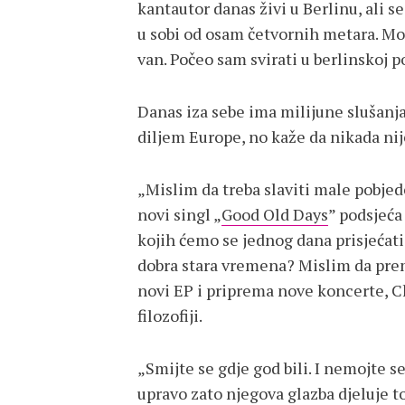
kantautor danas živi u Berlinu, ali se
u sobi od osam četvornih metara. Mo
van. Počeo sam svirati u berlinskoj p
Danas iza sebe ima milijune slušanja
diljem Europe, no kaže da nikada nij
„Mislim da treba slaviti male pobjed
novi singl „
Good Old Days
” podsjeća
kojih ćemo se jednog dana prisjećati
dobra stara vremena? Mislim da prem
novi EP i priprema nove koncerte, Ch
filozofiji.
„Smijte se gdje god bili. I nemojte s
upravo zato njegova glazba djeluje t