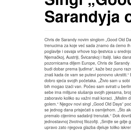
Sarandyja o
Chris de Sarandy novim singlom „Good Old D
trenucima za koje već sada znamo da ćemo ih je
poglavlje i osvaja vrhove top-ljestvica u srednjo
Njemačkoj, Austriji, Švicarskoj i Italiji. Iako da
pozornicama diljem Europe, Chris de Sarandy sm
budi dobar prema ljudima“, kaže bez puno raz
znaš kada će vam se putevi ponovno ukrstiti.“ Br
dobro sjeća svojih početaka. „Živio sam u sob
bih mogao izaći van. Počeo sam svirati u berlins
sebe ima milijune slušanja svojih pjesama, bro
zaboravio koliko su važni mali koraci. „Mislim 
golem.“ Njegov novi singl „Good Old Days” po
se jednog dana prisjećati s osmijehom. „Što 
premalo cijenimo sadašnji trenutak.“ Dok dovrš
jednostavnoj životnoj filozofiji. „Smijte se gdje
upravo zato njegova glazba djeluje toliko iskre