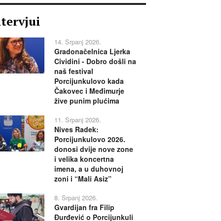
ntervjui
14. Srpanj 2026.
Gradonačelnica Ljerka
Cividini - Dobro došli na
naš festival
Porcijunkulovo kada
Čakovec i Međimurje
žive punim plućima
11. Srpanj 2026.
Nives Radek:
Porcijunkulovo 2026.
donosi dvije nove zone
i velika koncertna
imena, a u duhovnoj
zoni i “Mali Asiz”
8. Srpanj 2026.
Gvardijan fra Filip
Đurđević o Porcijunkuli