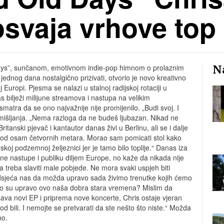
svaja vrhove top 
Na
ays”, sunčanom, emotivnom indie-pop himnom o prolaznim
dnog dana nostalgično prizivati, otvorio je novo kreativno
j Europi. Pjesma se nalazi u stalnoj radijskoj rotaciji u
nas bilježi milijune streamova i nastupa na velikim
atra da se ono najvažnije nije promijenilo. „Budi svoj. I
mišljanja. „Nema razloga da ne budeš ljubazan. Nikad ne
itanski pjevač i kantautor danas živi u Berlinu, ali se i dalje
i od osam četvornih metara. Morao sam pomicati stol kako
koj podzemnoj željeznici jer je tamo bilo toplije.“ Danas iza
jne nastupe i publiku diljem Europe, no kaže da nikada nije
da treba slaviti male pobjede. Ne mora svaki uspjeh biti
dsjeća nas da možda upravo sada živimo trenutke kojih ćemo
ako su upravo ovo naša dobra stara vremena? Mislim da
ava novi EP i priprema nove koncerte, Chris ostaje vjeran
 god bili. I nemojte se pretvarati da ste nešto što niste.“ Možda
no.