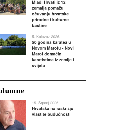
Mladi Hrvati iz 12
zemalja pomažu
očuvanju hrvatske
prirodne i kulturne
baštine
5. Kolovoz 2026.
50 godina karatea u
Novom Marofu - Novi
Marof domaćin
karatistima iz zemlje i
svijeta
olumne
15. Srpanj 2026.
Hrvatska na raskrižju
vlastite budućnosti