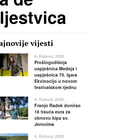
ljestvica
jnovije vijesti
6. Kolovoz 2026.
Prošlogodišnja
uspješnica Medeja i
uspješnica 75. Igara
Ekvinocijo u novom
festivalskom tjednu
6. Kolovoz 2026.
Franjo Radek donirao
18 tisuća eura za
obnovu kipa sv.
Jeronima
6. Kolovoz 2026.