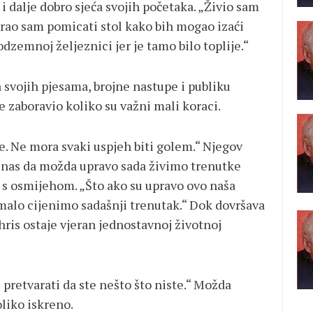
 i dalje dobro sjeća svojih početaka. „Živio sam
rao sam pomicati stol kako bih mogao izaći
odzemnoj željeznici jer je tamo bilo toplije.“
 svojih pjesama, brojne nastupe i publiku
e zaboravio koliko su važni mali koraci.
e. Ne mora svaki uspjeh biti golem.“ Njegov
 nas da možda upravo sada živimo trenutke
 s osmijehom. „Što ako su upravo ovo naša
alo cijenimo sadašnji trenutak.“ Dok dovršava
ris ostaje vjeran jednostavnoj životnoj
e pretvarati da ste nešto što niste.“ Možda
oliko iskreno.