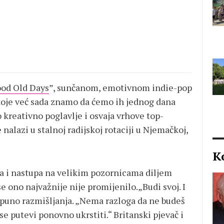
od Old Days
”, sunčanom, emotivnom indie-pop
oje već sada znamo da ćemo ih jednog dana
o kreativno poglavlje i osvaja vrhove top-
 nalazi u stalnoj radijskoj rotaciji u Njemačkoj,
K
va i nastupa na velikim pozornicama diljem
e ono najvažnije nije promijenilo.„Budi svoj. I
 puno razmišljanja. „Nema razloga da ne budeš
e putevi ponovno ukrstiti.“ Britanski pjevač i