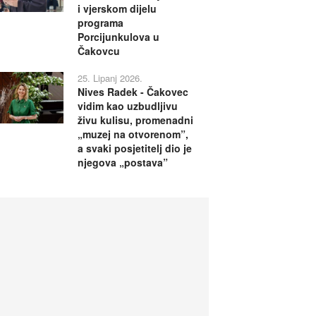
i vjerskom dijelu
programa
Porcijunkulova u
Čakovcu
25. Lipanj 2026.
Nives Radek - Čakovec
vidim kao uzbudljivu
živu kulisu, promenadni
„muzej na otvorenom”,
a svaki posjetitelj dio je
njegova „postava”