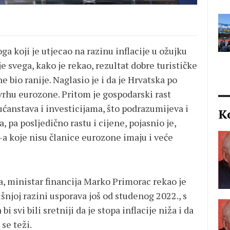
a koji je utjecao na razinu inflacije u ožujku
ije svega, kako je rekao, rezultat dobre turističke
e bio ranije. Naglasio je i da je Hrvatska po
hu eurozone. Pritom je gospodarski rast
anstava i investicijama, što podrazumijeva i
K
 pa posljedično rastu i cijene, pojasnio je,
-a koje nisu članice eurozone imaju i veće
, ministar financija Marko Primorac rekao je
išnjoj razini usporava još od studenog 2022., s
 svi bili sretniji da je stopa inflacije niža i da
 se teži.