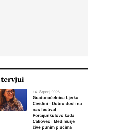
ntervjui
14. Srpanj 2026.
Gradonačelnica Ljerka
Cividini - Dobro došli na
naš festival
Porcijunkulovo kada
Čakovec i Međimurje
žive punim plućima