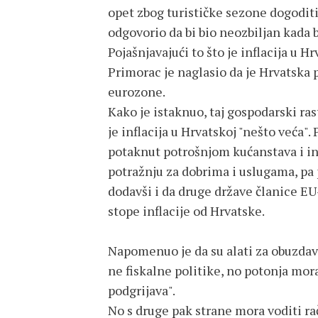
opet zbog turističke sezone dogoditi
odgovorio da bi bio neozbiljan kada b
Pojašnjavajući to što je inflacija u 
Primorac je naglasio da je Hrvatsk
eurozone.
Kako je istaknuo, taj gospodarski ras
je inflacija u Hrvatskoj "nešto veća"
potaknut potrošnjom kućanstava i in
potražnju za dobrima i uslugama, pa p
dodavši i da druge države članice EU
stope inflacije od Hrvatske.
Napomenuo je da su alati za obuzdav
ne fiskalne politike, no potonja mora
podgrijava".
No s druge pak strane mora voditi r