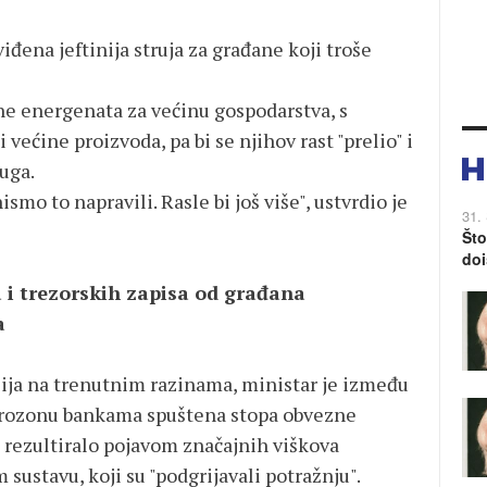
iđena jeftinija struja za građane koji troše
ne energenata za većinu gospodarstva, s
većine proizvoda, pa bi se njihov rast "prelio" i
luga.
ismo to napravili. Rasle bi još više", ustvrdio je
31.
Što
doi
 i trezorskih zapisa od građana
a
cija na trenutnim razinama, ministar je između
eurozonu bankama spuštena stopa obvezne
e rezultiralo pojavom značajnih viškova
sustavu, koji su "podgrijavali potražnju".