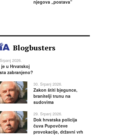
njegova „postava”
Blogbusters
 Srpanj 2026.
 je u Hrvatskoj
sta zabranjeno?
30. Srpanj 2026.
Zakon štiti bjegunce,
branitelji trunu na
sudovima
29. Srpanj 2026.
Dok hrvatska policija
čuva Pupovčeve
provokacije, državni vrh