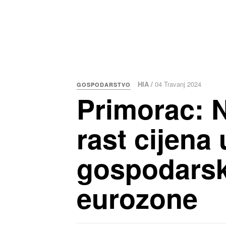
HIA /
04 Travanj 2024
GOSPODARSTVO
Primorac: N
rast cijena
gospodarsk
eurozone