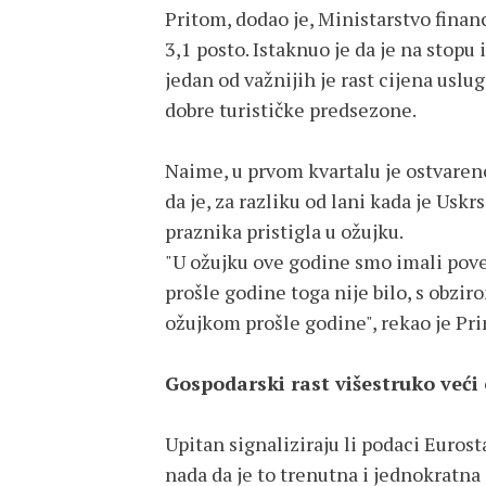
Pritom, dodao je, Ministarstvo financi
3,1 posto. Istaknuo je da je na stopu 
jedan od važnijih je rast cijena uslug
dobre turističke predsezone.
Naime, u prvom kvartalu je ostvareno
da je, za razliku od lani kada je Uskr
praznika pristigla u ožujku.
"U ožujku ove godine smo imali poveć
prošle godine toga nije bilo, s obzi
ožujkom prošle godine", rekao je Pr
Gospodarski rast višestruko veći
Upitan signaliziraju li podaci Eurost
nada da je to trenutna i jednokratna 