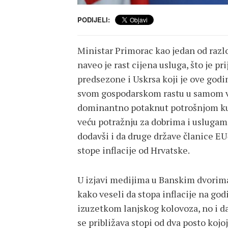
PODIJELI:
Ministar Primorac kao jedan od razlog
naveo je rast cijena usluga, što je pr
predsezone i Uskrsa koji je ove godin
svom gospodarskom rastu u samom vr
dominantno potaknut potrošnjom kuć
veću potražnju za dobrima i uslugama,
dodavši i da druge države članice EU
stope inflacije od Hrvatske.
U izjavi medijima u Banskim dvorima
kako veseli da stopa inflacije na god
izuzetkom lanjskog kolovoza, no i da bi
se približava stopi od dva posto kojoj