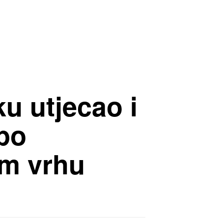
ku utjecao i
 po
m vrhu