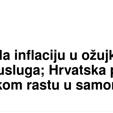
a inflaciju u ožuj
 usluga; Hrvatska
om rastu u samo