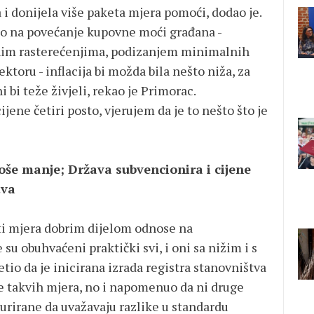
a i donijela više paketa mjera pomoći, dodao je.
calo na povećanje kupovne moći građana -
im rasterećenjima, podizanjem minimalnih
ktoru - inflacija bi možda bila nešto niža, za
ni bi teže živjeli, rekao je Primorac.
cijene četiri posto, vjerujem da je to nešto što je
troše manje; Država subvencionira i cijene
tva
ti mjera dobrim dijelom odnose na
u obuhvaćeni praktički svi, i oni sa nižim i s
tio da je inicirana izrada registra stanovništva
nje takvih mjera, no i napomenuo da ni druge
rirane da uvažavaju razlike u standardu