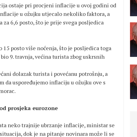
ja ostaje pri procjeni inflacije u ovoj godini od
inflacije u ožujku utjecalo nekoliko faktora, a
a za 6,6 posto, što je prije svega posljedica
 15 posto više noćenja, što je posljedica toga
s bio 9. travnja, većina turista zbog uskrsnih
ani dolazak turista i povećanu potrošnju, a
rom da uspoređujemo inflaciju u ožujku ove s
imorac.
 od prosjeka eurozone
ata neko trajnije ubrzanje inflacije, ministar se
situacija, dok je na pitanje novinara može li se