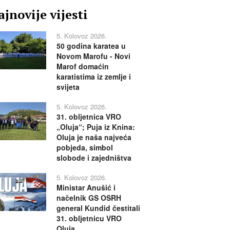
jnovije vijesti
5. Kolovoz 2026.
50 godina karatea u
Novom Marofu - Novi
Marof domaćin
karatistima iz zemlje i
svijeta
5. Kolovoz 2026.
31. obljetnica VRO
„Oluja“; Puja iz Knina:
Oluja je naša najveća
pobjeda, simbol
slobode i zajedništva
5. Kolovoz 2026.
Ministar Anušić i
načelnik GS OSRH
general Kundid čestitali
31. obljetnicu VRO
Oluja