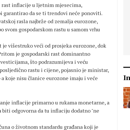
 rast inflacije u ljetnim mjesecima,
i garantirao da se ti trendovi neće ponoviti.
Hrvatskoj rasla najbrže od zemalja eurozone,
a po svom gospodarskom rastu u samom vrhu
t je višestruko veći od prosjeka eurozone, dok
. Pritom je gospodarski rast dominantno
vesticijama, što podrazumijeva i veću
osljedično rastu i cijene, pojasnio je ministar,
I
-a koje nisu članice eurozone imaju i veće
anje inflacije primarno u rukama monetarne, a
 biti odgovorna da tu inflaciju dodatno "ne
ačuna o životnom standardu građana koji je