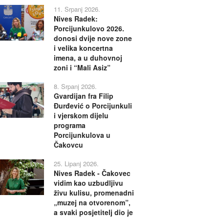
11. Srpanj 2026.
Nives Radek:
Porcijunkulovo 2026.
donosi dvije nove zone
i velika koncertna
imena, a u duhovnoj
zoni i “Mali Asiz”
8. Srpanj 2026.
Gvardijan fra Filip
Đurđević o Porcijunkuli
i vjerskom dijelu
programa
Porcijunkulova u
Čakovcu
25. Lipanj 2026.
Nives Radek - Čakovec
vidim kao uzbudljivu
živu kulisu, promenadni
„muzej na otvorenom”,
a svaki posjetitelj dio je