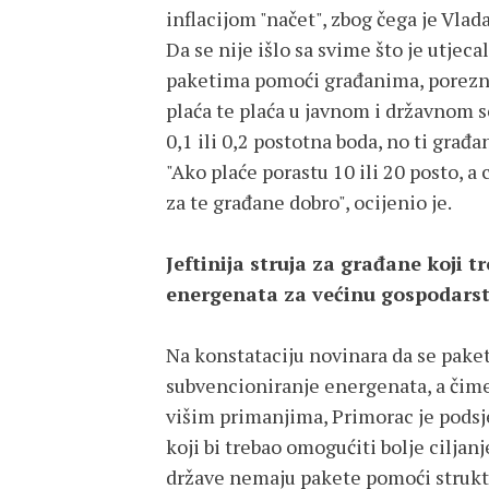
inflacijom "načet", zbog čega je Vlad
Da se nije išlo sa svime što je utje
paketima pomoći građanima, porezn
plaća te plaća u javnom i državnom se
0,1 ili 0,2 postotna boda, no ti građa
"Ako plaće porastu 10 ili 20 posto, a 
za te građane dobro", ocijenio je.
Jeftinija struja za građane koji 
energenata za većinu gospodars
Na konstataciju novinara da se pake
subvencioniranje energenata, a čime s
višim primanjima, Primorac je podsje
koji bi trebao omogućiti bolje cilja
države nemaju pakete pomoći struktu