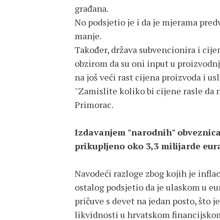
građana.
No podsjetio je i da je mjerama predv
manje.
Također, država subvencionira i cije
obzirom da su oni input u proizvodnji 
na još veći rast cijena proizvoda i us
"Zamislite koliko bi cijene rasle da n
Primorac.
Izdavanjem "narodnih" obveznica
prikupljeno oko 3,3 milijarde eur
Navodeći razloge zbog kojih je infla
ostalog podsjetio da je ulaskom u 
pričuve s devet na jedan posto, što j
likvidnosti u hrvatskom financijskom 