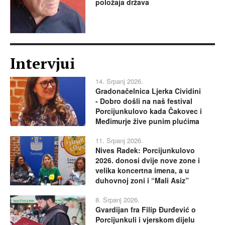
položaja država
Intervjui
14. Srpanj 2026.
Gradonačelnica Ljerka Cividini
- Dobro došli na naš festival
Porcijunkulovo kada Čakovec i
Međimurje žive punim plućima
11. Srpanj 2026.
Nives Radek: Porcijunkulovo
2026. donosi dvije nove zone i
velika koncertna imena, a u
duhovnoj zoni i “Mali Asiz”
8. Srpanj 2026.
Gvardijan fra Filip Đurđević o
Porcijunkuli i vjerskom dijelu