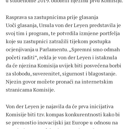
u studenome 2019. odobrili njezinu prvu Komisiju.
Rasprava sa zastupnicima prije glasanja
Uoči glasanja, Ursula von der Leyen predstavila je
svoj tim i program, te potvrdila izmjene portfelja
koje su zastupnici zatražili tijekom postupka
ocjenjivanja u Parlamentu. „Spremni smo odmah
početi raditi”, rekla je von der Leyen i istaknula
da će njezina Komisija uvijek biti posvećena borbi
za slobodu, suverenitet, sigurnost i blagostanje.
Njezin govor možete pronaći na internetskim
stranicama Komisije.
Von der Leyen je najavila da će prva inicijativa
Komisije biti tzv. kompas konkurentnosti kako bi
se premostio inovacijski jaz Europe u odnosu na