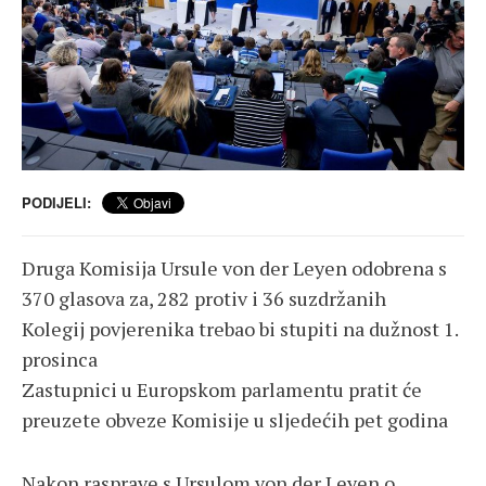
PODIJELI:
Druga Komisija Ursule von der Leyen odobrena s
370 glasova za, 282 protiv i 36 suzdržanih
Kolegij povjerenika trebao bi stupiti na dužnost 1.
prosinca
Zastupnici u Europskom parlamentu pratit će
preuzete obveze Komisije u sljedećih pet godina
Nakon rasprave s Ursulom von der Leyen o