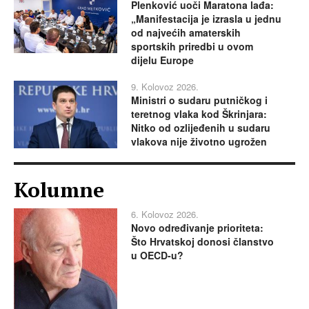
Plenković uoči Maratona lađa:
„Manifestacija je izrasla u jednu
od najvećih amaterskih
sportskih priredbi u ovom
dijelu Europe
9. Kolovoz 2026.
Ministri o sudaru putničkog i
teretnog vlaka kod Škrinjara:
Nitko od ozlijeđenih u sudaru
vlakova nije životno ugrožen
Kolumne
6. Kolovoz 2026.
Novo određivanje prioriteta:
Što Hrvatskoj donosi članstvo
u OECD-u?