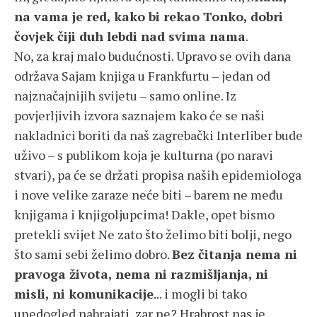
na vama je red, kako bi rekao Tonko, dobri
čovjek čiji duh lebdi nad svima nama
.
No, za kraj malo budućnosti. Upravo se ovih dana
održava Sajam knjiga u Frankfurtu – jedan od
najznačajnijih svijetu – samo online. Iz
povjerljivih izvora saznajem kako će se naši
nakladnici boriti da naš zagrebački Interliber bude
uživo – s publikom koja je kulturna (po naravi
stvari), pa će se držati propisa naših epidemiologa
i nove velike zaraze neće biti – barem ne među
knjigama i knjigoljupcima! Dakle, opet bismo
pretekli svijet Ne zato što želimo biti bolji, nego
što sami sebi želimo dobro.
Bez čitanja nema ni
pravoga života, nema ni razmišljanja, ni
misli, ni komunikacije
... i mogli bi tako
unedogled nabrajati, zar ne? Hrabrost nas je