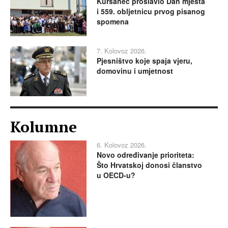
Kuršanec proslavio Dan mjesta
i 559. obljetnicu prvog pisanog
spomena
7. Kolovoz 2026.
Pjesništvo koje spaja vjeru,
domovinu i umjetnost
Kolumne
6. Kolovoz 2026.
Novo određivanje prioriteta:
Što Hrvatskoj donosi članstvo
u OECD-u?