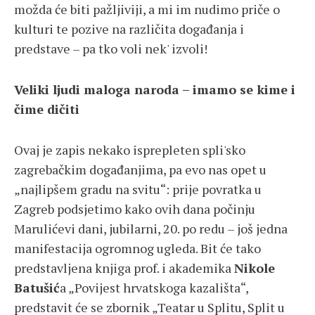
možda će biti pažljiviji, a mi im nudimo priče o
kulturi te pozive na različita događanja i
predstave – pa tko voli nek' izvoli!
Veliki ljudi maloga naroda – imamo se kime i
čime dičiti
Ovaj je zapis nekako isprepleten spli'sko
zagrebačkim događanjima, pa evo nas opet u
„najlipšem gradu na svitu“: prije povratka u
Zagreb podsjetimo kako ovih dana počinju
Marulićevi dani, jubilarni, 20. po redu – još jedna
manifestacija ogromnog ugleda. Bit će tako
predstavljena knjiga prof. i akademika
Nikole
Batušić
a „Povijest hrvatskoga kazališta“,
predstavit će se zbornik „Teatar u Splitu, Split u