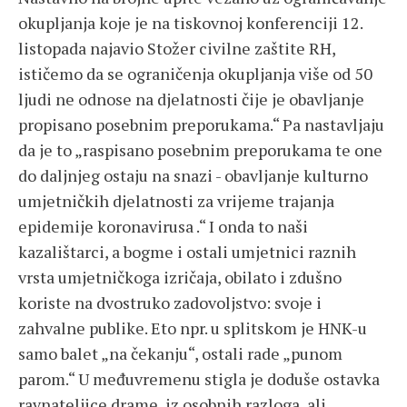
okupljanja koje je na tiskovnoj konferenciji 12.
listopada najavio Stožer civilne zaštite RH,
ističemo da se ograničenja okupljanja više od 50
ljudi ne odnose na djelatnosti čije je obavljanje
propisano posebnim preporukama.“ Pa nastavljaju
da je to „raspisano posebnim preporukama te one
do daljnjeg ostaju na snazi - obavljanje kulturno
umjetničkih djelatnosti za vrijeme trajanja
epidemije koronavirusa .“ I onda to naši
kazalištarci, a bogme i ostali umjetnici raznih
vrsta umjetničkoga izričaja, obilato i zdušno
koriste na dvostruko zadovoljstvo: svoje i
zahvalne publike. Eto npr. u splitskom je HNK-u
samo balet „na čekanju“, ostali rade „punom
parom.“ U međuvremenu stigla je doduše ostavka
ravnateljice drame, iz osobnih razloga, ali