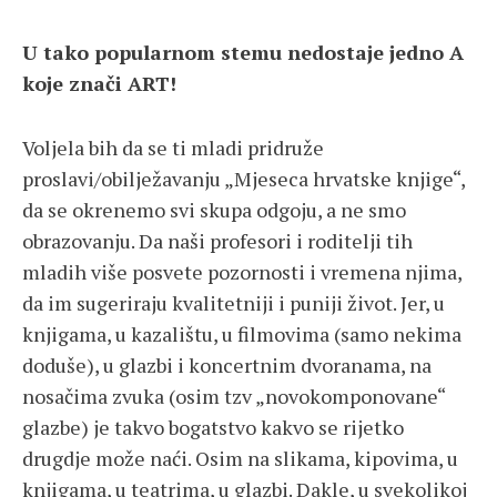
U tako popularnom stemu nedostaje jedno A
koje znači ART!
Voljela bih da se ti mladi pridruže
proslavi/obilježavanju „Mjeseca hrvatske knjige“,
da se okrenemo svi skupa odgoju, a ne smo
obrazovanju. Da naši profesori i roditelji tih
mladih više posvete pozornosti i vremena njima,
da im sugeriraju kvalitetniji i puniji život. Jer, u
knjigama, u kazalištu, u filmovima (samo nekima
doduše), u glazbi i koncertnim dvoranama, na
nosačima zvuka (osim tzv „novokomponovane“
glazbe) je takvo bogatstvo kakvo se rijetko
drugdje može naći. Osim na slikama, kipovima, u
knjigama, u teatrima, u glazbi. Dakle, u svekolikoj