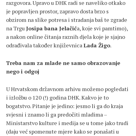
razgovora. Upravo u DHK radi se naveliko otkako
je popravljen prostor, zapravo dosta brzo s
obzirom na slike potresa i stradanja baš te zgrade
na Trgu
Josipa bana Jelačić
a, koje svi pamtimo),
a nakon online čitanja raznih djela koje je sjajno
odrađivala također književnica
Lada Žigo
.
Treba nam za mlade ne samo obrazovanje
nego i odgoj
U Hrvatskom državnom arhivu možemo pogledati
i izložbu o 120 (!) godina DHK. Kakvo je to
bogatstvo. Pitanje je jedino: jesmo li ga do kraja
svjesni i znamo li ga predočiti mladima –
Ministarstvo kulture i medija se u tome jako trudi
(daju već spomenute mjere kako se ponašati u