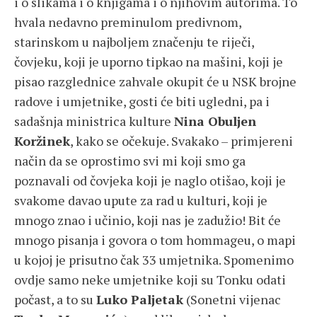
i o slikama i o knjigama i o njihovim autorima. To
hvala nedavno preminulom predivnom,
starinskom u najboljem značenju te riječi,
čovjeku, koji je uporno tipkao na mašini, koji je
pisao razglednice zahvale okupit će u NSK brojne
radove i umjetnike, gosti će biti ugledni, pa i
sadašnja ministrica kulture
Nina Obuljen
Koržinek
, kako se očekuje. Svakako – primjereni
način da se oprostimo svi mi koji smo ga
poznavali od čovjeka koji je naglo otišao, koji je
svakome davao upute za rad u kulturi, koji je
mnogo znao i učinio, koji nas je zadužio! Bit će
mnogo pisanja i govora o tom hommageu, o mapi
u kojoj je prisutno čak 33 umjetnika. Spomenimo
ovdje samo neke umjetnike koji su Tonku odati
počast, a to su
Luko Paljetak
(Sonetni vijenac