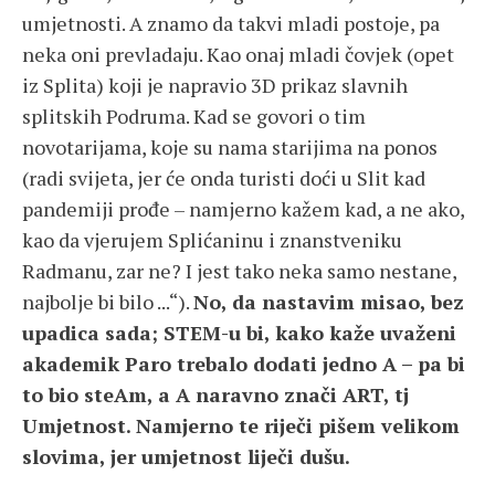
umjetnosti. A znamo da takvi mladi postoje, pa
neka oni prevladaju. Kao onaj mladi čovjek (opet
iz Splita) koji je napravio 3D prikaz slavnih
splitskih Podruma. Kad se govori o tim
novotarijama, koje su nama starijima na ponos
(radi svijeta, jer će onda turisti doći u Slit kad
pandemiji prođe – namjerno kažem kad, a ne ako,
kao da vjerujem Splićaninu i znanstveniku
Radmanu, zar ne? I jest tako neka samo nestane,
najbolje bi bilo ...“).
No, da nastavim misao, bez
upadica sada; STEM-u bi, kako kaže uvaženi
akademik Paro trebalo dodati jedno A – pa bi
to bio steAm, a A naravno znači ART, tj
Umjetnost. Namjerno te riječi pišem velikom
slovima, jer umjetnost liječi dušu.