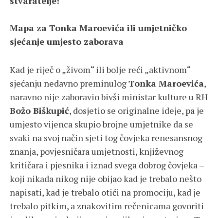
stvaratelje!
Mapa za Tonka Maroevića ili umjetničko
sjećanje umjesto zaborava
Kad je riječ o „živom“ ili bolje reći „aktivnom“
sjećanju nedavno preminulog
Tonka Maroevića
,
naravno nije zaboravio bivši ministar kulture u RH
Božo Biškupić
, dosjetio se originalne ideje, pa je
umjesto vijenca skupio brojne umjetnike da se
svaki na svoj način sjeti tog čovjeka renesansnog
znanja, povjesničara umjetnosti, književnog
kritičara i pjesnika i iznad svega dobrog čovjeka –
koji nikada nikog nije obijao kad je trebalo nešto
napisati, kad je trebalo otići na promociju, kad je
trebalo pitkim, a znakovitim rečenicama govoriti