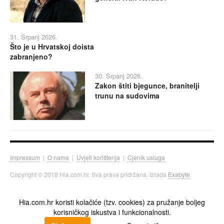
31. Srpanj 2026.
Što je u Hrvatskoj doista
zabranjeno?
30. Srpanj 2026.
Zakon štiti bjegunce, branitelji
trunu na sudovima
Impressum
|
O nama
|
Uvjeti korištenja
|
Cjenik usluga
Copyright © 2018 Hia.com.hr. Sva prava pridržana. Izrada
Exabyte
Hia.com.hr koristi kolačiće (tzv. cookies) za pružanje boljeg
korisničkog iskustva i funkcionalnosti.