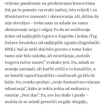
vrijeme pandemije na predstavama koncertima
itd, pa to pomaže na svaki način), isto vrijedi i za
Ministarstvo znanosti i obrazovanja. Ali, držim da
nije dovoljno – treba nam za mlade ne samo
obrazovanje nego i odgoj. Pa da ne uništavaju
jedan od najljepših trgova u Zagrebu i jednu (Trg
Države hrvatske) od najljepših zgrada (Zagrebački
HNK): baš je neki dan bilo govora o tome kako
tamo nije bilo sukoba, ali ostavljanja „noćnih
tragova ružne naravi“ svakako jest. Da, mladi se
moraju sastajati, ali kad bi otišli u to kazalište, a
ne bančili ispred kazališta i uništavali ga bilo bi
bolje. No, svatko prolazi „svoje formativno vrijeme
odrastanja“, kako je rekla jedna od sudionica
emisije „Peti dan“. Pa, sve što dođe i prođe –
možda će se mladi preseliti negdje drugdje,