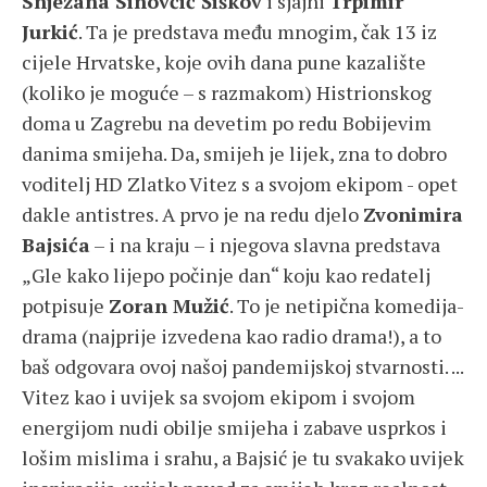
Snježana Sinovčić Šiškov
i sjajni
Trpimir
Jurkić
. Ta je predstava među mnogim, čak 13 iz
cijele Hrvatske, koje ovih dana pune kazalište
(koliko je moguće – s razmakom) Histrionskog
doma u Zagrebu na devetim po redu Bobijevim
danima smijeha. Da, smijeh je lijek, zna to dobro
voditelj HD Zlatko Vitez s a svojom ekipom - opet
dakle antistres. A prvo je na redu djelo
Zvonimira
Bajsića
– i na kraju – i njegova slavna predstava
„Gle kako lijepo počinje dan“ koju kao redatelj
potpisuje
Zoran Mužić
. To je netipična komedija-
drama (najprije izvedena kao radio drama!), a to
baš odgovara ovoj našoj pandemijskoj stvarnosti. ...
Vitez kao i uvijek sa svojom ekipom i svojom
energijom nudi obilje smijeha i zabave usprkos i
lošim mislima i srahu, a Bajsić je tu svakako uvijek