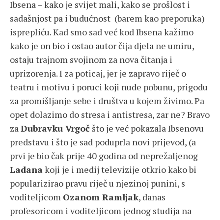
Ibsena – kako je svijet mali, kako se prošlost i
sadašnjost pa i budućnost (barem kao preporuka)
isprepliću. Kad smo sad već kod Ibsena kažimo
kako je on bio i ostao autor čija djela ne umiru,
ostaju trajnom svojinom za nova čitanja i
uprizorenja. I za poticaj, jer je zapravo riječ o
teatru i motivu i poruci koji nude pobunu, prigodu
za promišljanje sebe i društva u kojem živimo. Pa
opet dolazimo do stresa i antistresa, zar ne? Bravo
za
Dubravku Vrgoč
što je već pokazala Ibsenovu
predstavu i što je sad poduprla novi prijevod, (a
prvi je bio čak prije 40 godina od neprežaljenog
Ladana
koji je i medij televizije otkrio kako bi
popularizirao pravu riječ u njezinoj punini, s
voditeljicom
Ozanom Ramljak
, danas
profesoricom i voditeljicom jednog studija na