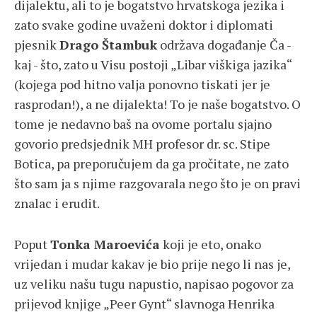
dijalektu, ali to je bogatstvo hrvatskoga jezika i
zato svake godine uvaženi doktor i diplomati
pjesnik
Drago Štambuk
održava događanje Ča -
kaj - što, zato u Visu postoji „Libar viškiga jazika“
(kojega pod hitno valja ponovno tiskati jer je
rasprodan!), a ne dijalekta! To je naše bogatstvo. O
tome je nedavno baš na ovome portalu sjajno
govorio predsjednik MH profesor dr. sc. Stipe
Botica, pa preporučujem da ga pročitate, ne zato
što sam ja s njime razgovarala nego što je on pravi
znalac i erudit.
Poput
Tonka Maroevića
koji je eto, onako
vrijedan i mudar kakav je bio prije nego li nas je,
uz veliku našu tugu napustio, napisao pogovor za
prijevod knjige „Peer Gynt“ slavnoga Henrika