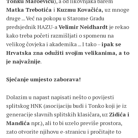
Tonku Maroeviću
), a od likovnjaka barem
Matka Trebotića
i
Kuzmu Kovačića,
uz mnoge
druge ... Već na pokopu u Starome Gradu
predsjednik HAZU-a
Velimir Neidhardt
je rekao
kako treba početi razmišljati o spomenu na
velikog čovjeka i akademika ... I tako –
ipak se
Hrvatska zna odužiti svojim velikanima, a to
je najvažnije
.
Sjećanje umjesto zaborava!
Dolazim u napast napisati nešto o povijesti
splitskog HNK (asocijaciju budi i Tonko koji je iz
generacije slavnih splitskih klasičara, uz
Zidića i
Mandića
npr.), ali to bi uzelo previše prostora,
zato otvorite njihovu e-stranicu i pročitajte to