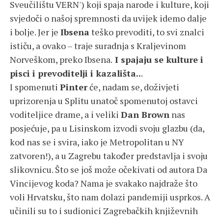
Sveučilištu VERN') koji spaja narode i kulture, koji
svjedoči o našoj spremnosti da uvijek idemo dalje
i bolje. Jer je
Ibsena
teško prevoditi, to svi znalci
ističu, a ovako – traje suradnja s Kraljevinom
Norveškom, preko Ibsena.
I spajaju se kulture i
pisci i prevoditelji i kazališta..
.
I spomenuti
Pinter
će, nadam se, doživjeti
uprizorenja u Splitu unatoč spomenutoj ostavci
voditeljice drame, a i veliki
Dan Brown
nas
posjećuje, pa u Lisinskom izvodi svoju glazbu (da,
kod nas se i svira, iako je Metropolitan u NY
zatvoren!), a u Zagrebu također predstavlja i svoju
slikovnicu. Što se još može očekivati od autora Da
Vincijevog koda? Nama je svakako najdraže što
voli Hrvatsku, što nam dolazi pandemiji usprkos. A
učinili su to i sudionici Zagrebačkih književnih