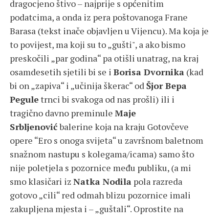
dragocjeno štivo – najprije s općenitim
podatcima, a onda iz pera poštovanoga Frane
Barasa (tekst inače objavljen u Vijencu). Ma koja je
to povijest, ma koji su to „gušti", a ako bismo
preskočili „par godina“ pa otišli unatrag, na kraj
osamdesetih sjetili bi se i
Borisa Dvornika
(kad
bi on „zapiva“ i „učinija škerac“ od
Šjor Bepa
Pegule
trnci bi svakoga od nas prošli) ili i
tragično davno preminule
Maje
Srbljenović
balerine koja na kraju Gotovčeve
opere “Ero s onoga svijeta“ u završnom baletnom
snažnom nastupu s kolegama/icama) samo što
nije poletjela s pozornice među publiku, (a mi
smo klasičari iz
Natka Nodila
pola razreda
gotovo „cili“ red odmah blizu pozornice imali
zakupljena mjesta i – „guštali“. Oprostite na