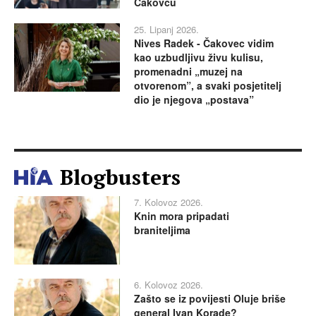
Čakovcu
25. Lipanj 2026.
Nives Radek - Čakovec vidim
kao uzbudljivu živu kulisu,
promenadni „muzej na
otvorenom”, a svaki posjetitelj
dio je njegova „postava”
Blogbusters
7. Kolovoz 2026.
Knin mora pripadati
braniteljima
6. Kolovoz 2026.
Zašto se iz povijesti Oluje briše
general Ivan Korade?