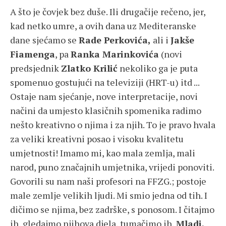
A što je čovjek bez duše. Ili drugačije rečeno, jer,
kad netko umre, a ovih dana uz Mediteranske
dane sjećamo se
Rade Perkovića,
ali i
Jakše
Fiamenga
, pa
Ranka Marinkovića
(novi
predsjednik
Zlatko Krilić
nekoliko ga je puta
spomenuo gostujući na televiziji (HRT-u) itd ...
Ostaje nam sjećanje, nove interpretacije, novi
načini da umjesto klasičnih spomenika radimo
nešto kreativno o njima i za njih. To je pravo hvala
za veliki kreativni posao i visoku kvalitetu
umjetnosti! Imamo mi, kao mala zemlja, mali
narod, puno značajnih umjetnika, vrijedi ponoviti.
Govorili su nam naši profesori na FFZG.; postoje
male zemlje velikih ljudi. Mi smio jedna od tih. I
dičimo se njima, bez zadrške, s ponosom. I čitajmo
ih, gledajmo njihova djela, tumačimo ih,
Mladi,