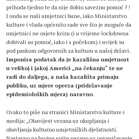
prihoda tjedno te da nije dobio saveznu pomoć ? !
I onda se naši umjetnici bune, iako Ministarstvo
kulture i vlada općenito rade sve što je moguće da
umjetnici ne osjete krizu (i u vrijeme lockdowna
dobivali su pomoć, iako i s počekom) i uvijek su
pod paskom odgovornih za kulturu u našoj državi.
Imponira podatak da je kazališna umjetnost
u velikoj i jakoj Americi „na čekanju“ te ne
radi do daljega, a naša kazališta primaju
publiku, uz mjere opreza (pridržavanje
epidemioloških mjera) naravno
.
Ovako to piše na stranici Ministarstva kulture i
medija: „Obavijest vezana uz okupljanja i
obavljanja kulturno umjetničkih djelatnosti.
Nastavno na brojne upite vezano uz ograničavanje