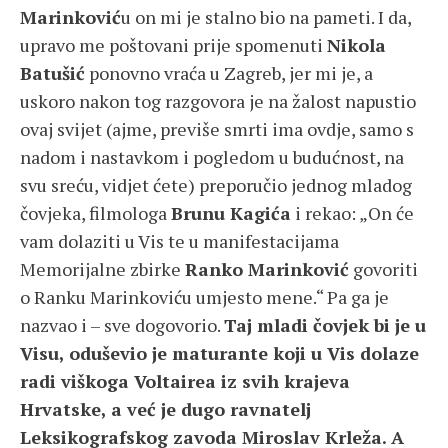
Marinković
u on mi je stalno bio na pameti. I da,
upravo me poštovani prije spomenuti
Nikola
Batušić
ponovno vraća u Zagreb, jer mi je, a
uskoro nakon tog razgovora je na žalost napustio
ovaj svijet (ajme, previše smrti ima ovdje, samo s
nadom i nastavkom i pogledom u budućnost, na
svu sreću, vidjet ćete) preporučio jednog mladog
čovjeka, filmologa
Brunu Kagića
i rekao: „On će
vam dolaziti u Vis te u manifestacijama
Memorijalne zbirke
Ranko Marinković
govoriti
o Ranku Marinkoviću umjesto mene.“ Pa ga je
nazvao i – sve dogovorio.
Taj mladi čovjek bi je u
Visu, oduševio je maturante koji u Vis dolaze
radi viškoga Voltairea iz svih krajeva
Hrvatske, a već je dugo ravnatelj
Leksikografskog zavoda Miroslav Krleža. A