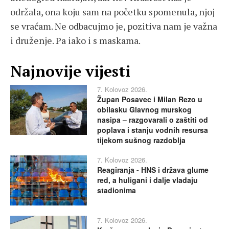
održala, ona koju sam na početku spomenula, njoj
se vraćam. Ne odbacujmo je, pozitiva nam je važna
i druženje. Pa iako i s maskama.
Najnovije vijesti
7. Kolovoz 2026.
Župan Posavec i Milan Rezo u
obilasku Glavnog murskog
nasipa – razgovarali o zaštiti od
poplava i stanju vodnih resursa
tijekom sušnog razdoblja
7. Kolovoz 2026.
Reagiranja - HNS i država glume
red, a huligani i dalje vladaju
stadionima
7. Kolovoz 2026.