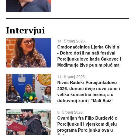
Intervjui
14. Srpanj 2026.
Gradonačelnica Ljerka Cividini
- Dobro došli na naš festival
Porcijunkulovo kada Čakovec i
Međimurje žive punim plućima
11. Srpanj 2026.
Nives Radek: Porcijunkulovo
2026. donosi dvije nove zone i
velika koncertna imena, a u
duhovnoj zoni i “Mali Asiz”
8. Srpanj 2026.
Gvardijan fra Filip Đurđević o
Porcijunkuli i vjerskom dijelu
programa Porcijunkulova u