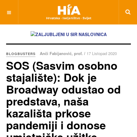
Anči Fabijanović, prof. /
17 Listopad 2020
BLOGBUSTERS
SOS (Sasvim osobno
stajalište): Dok je
Broadway odustao od
predstava, naša
kazališta prkose
pandemiji i donose
umjetničke užitke