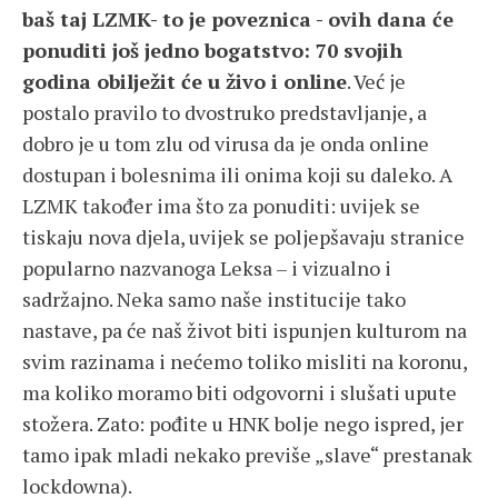
baš taj LZMK- to je poveznica - ovih dana će
ponuditi još jedno bogatstvo: 70 svojih
godina obilježit će u živo i online
. Već je
postalo pravilo to dvostruko predstavljanje, a
dobro je u tom zlu od virusa da je onda online
dostupan i bolesnima ili onima koji su daleko. A
LZMK također ima što za ponuditi: uvijek se
tiskaju nova djela, uvijek se poljepšavaju stranice
popularno nazvanoga Leksa – i vizualno i
sadržajno. Neka samo naše institucije tako
nastave, pa će naš život biti ispunjen kulturom na
svim razinama i nećemo toliko misliti na koronu,
ma koliko moramo biti odgovorni i slušati upute
stožera. Zato: pođite u HNK bolje nego ispred, jer
tamo ipak mladi nekako previše „slave“ prestanak
lockdowna).