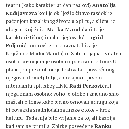
teatru (kako karakterističan naslov!)
Anatolija
Kudrjavceva
koji je obilježio čitavo razdoblje
paćenjem kazališnog života u Splitu, a sličnu je
ulogu u Knjižnici
Marka Marulića
(i to je
karakteristično) imala njegova kći
Ingrid
Poljanić
, umirovljena je ravnateljica je
Knjižnice Marka Maruliča u Splitu. sjajna i vitalna
osoba, poznajem je osobno i ponosim se time. U
planu je i prezentiranje festivala – posvećenog
njegovu utemeljitelju, a dodajmo i prvom
intendantu splitskog HNK,
Radi Perkoviću
. I
njega znam osobno: volio je otoke i zajedno smo
maštali o tome kako bismo osnovali udrugu koja
bi povezala srednjodalmatinske otoke – kroz
kulturu! Tada nije bilo vrijeme za to, ali kasnije
kad sam se primila Zbirke posvećene
Ranku