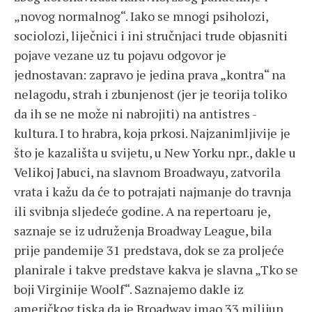
„novog normalnog“. Iako se mnogi psiholozi,
sociolozi, liječnici i ini stručnjaci trude objasniti
pojave vezane uz tu pojavu odgovor je
jednostavan: zapravo je jedina prava „kontra“ na
nelagodu, strah i zbunjenost (jer je teorija toliko
da ih se ne može ni nabrojiti) na antistres -
kultura. I to hrabra, koja prkosi. Najzanimljivije je
što je kazališta u svijetu, u New Yorku npr., dakle u
Velikoj Jabuci, na slavnom Broadwayu, zatvorila
vrata i kažu da će to potrajati najmanje do travnja
ili svibnja sljedeće godine. A na repertoaru je,
saznaje se iz udruženja Broadway League, bila
prije pandemije 31 predstava, dok se za proljeće
planirale i takve predstave kakva je slavna „Tko se
boji Virginije Woolf“. Saznajemo dakle iz
američkog tiska da je Broadway imao 33 milijun