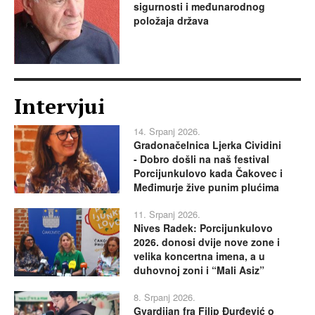
sigurnosti i međunarodnog
položaja država
Intervjui
14. Srpanj 2026.
Gradonačelnica Ljerka Cividini
- Dobro došli na naš festival
Porcijunkulovo kada Čakovec i
Međimurje žive punim plućima
11. Srpanj 2026.
Nives Radek: Porcijunkulovo
2026. donosi dvije nove zone i
velika koncertna imena, a u
duhovnoj zoni i “Mali Asiz”
8. Srpanj 2026.
Gvardijan fra Filip Đurđević o