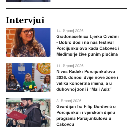
Intervjui
14. Srpanj 2026.
Gradonačelnica Ljerka Cividini
- Dobro došli na naš festival
Porcijunkulovo kada Čakovec i
Međimurje žive punim plućima
11. Srpanj 2026.
Nives Radek: Porcijunkulovo
2026. donosi dvije nove zone i
velika koncertna imena, a u
duhovnoj zoni i “Mali Asiz”
8. Srpanj 2026.
Gvardijan fra Filip Đurđević o
Porcijunkuli i vjerskom dijelu
programa Porcijunkulova u
Čakovcu