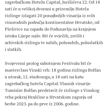
zagrebačkom Hotelu Capital, Jurišićeva 22. Od 18
sati će u velikoj dvorani u prizemlju Hotela
rizlinge izlagati 20 ponajboljih vinarija iz svih
vinorodnih područja kontinentalne Hrvatske, od
Plešivice na zapadu do Podunavlja na krajnjem
istoku Lijepe naše. Bit će svježih, zrelih i
arhivskih rizlinga te suhih, polusuhih, poluslatkih
i slatkih.
Svojevrsni prolog subotnjem Festivalu bit će
masterclass Vinski vrh: 18 godina rizlinga Bolfan
u utorak, 12. studenoga, u 18 sati na katu
zagrebačkog hotela Capital. Vlasnik vinarije
Tomislav Bolfan predstavit će rizlinge s Vinskog
vrha pokraj Hrašćine u Hrvatskom zagorju od
berbe 2023. pa do prve iz 2006. godine.