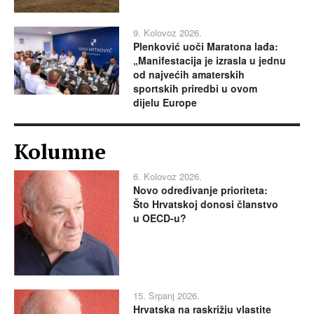
9. Kolovoz 2026.
Plenković uoči Maratona lađa:
„Manifestacija je izrasla u jednu
od najvećih amaterskih
sportskih priredbi u ovom
dijelu Europe
Kolumne
6. Kolovoz 2026.
Novo određivanje prioriteta:
Što Hrvatskoj donosi članstvo
u OECD-u?
15. Srpanj 2026.
Hrvatska na raskrižju vlastite