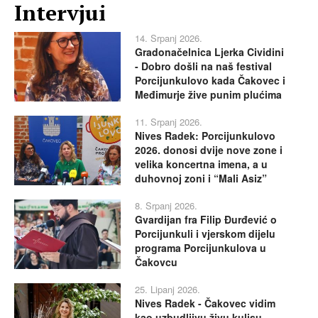
Intervjui
14. Srpanj 2026.
Gradonačelnica Ljerka Cividini
- Dobro došli na naš festival
Porcijunkulovo kada Čakovec i
Međimurje žive punim plućima
11. Srpanj 2026.
Nives Radek: Porcijunkulovo
2026. donosi dvije nove zone i
velika koncertna imena, a u
duhovnoj zoni i “Mali Asiz”
8. Srpanj 2026.
Gvardijan fra Filip Đurđević o
Porcijunkuli i vjerskom dijelu
programa Porcijunkulova u
Čakovcu
25. Lipanj 2026.
Nives Radek - Čakovec vidim
kao uzbudljivu živu kulisu,