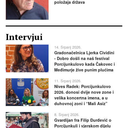
položaja država
Intervjui
14. Srpanj 2026.
Gradonačelnica Ljerka Cividini
- Dobro došli na naš festival
Porcijunkulovo kada Čakovec i
Međimurje žive punim plućima
11. Srpanj 2026.
Nives Radek: Porcijunkulovo
2026. donosi dvije nove zone i
velika koncertna imena, a u
duhovnoj zoni i “Mali Asiz”
8. Srpanj 2026.
Gvardijan fra Filip Đurđević o
Porcijunkuli i vjerskom dijelu