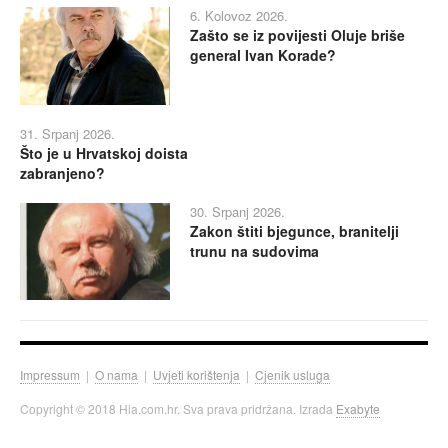
6. Kolovoz 2026.
Zašto se iz povijesti Oluje briše
general Ivan Korade?
31. Srpanj 2026.
Što je u Hrvatskoj doista
zabranjeno?
30. Srpanj 2026.
Zakon štiti bjegunce, branitelji
trunu na sudovima
Impressum
|
O nama
|
Uvjeti korištenja
|
Cjenik usluga
Copyright © 2018 Hia.com.hr. Sva prava pridržana. Izrada
Exabyte