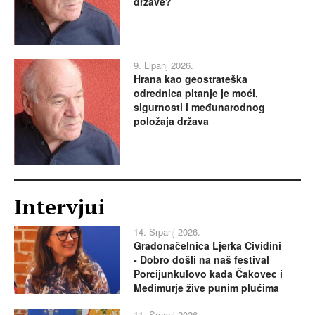
države?
9. Lipanj 2026.
Hrana kao geostrateška
odrednica pitanje je moći,
sigurnosti i međunarodnog
položaja država
Intervjui
14. Srpanj 2026.
Gradonačelnica Ljerka Cividini
- Dobro došli na naš festival
Porcijunkulovo kada Čakovec i
Međimurje žive punim plućima
11. Srpanj 2026.