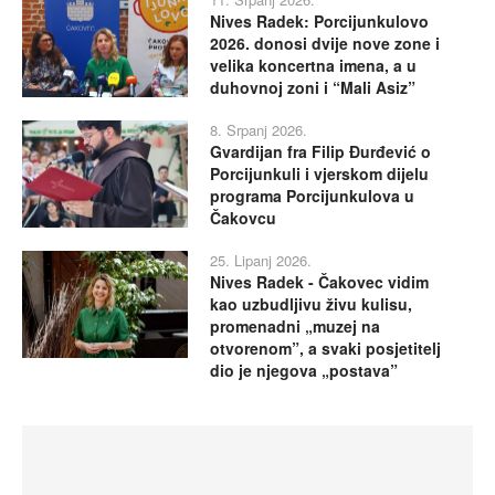
Nives Radek: Porcijunkulovo
2026. donosi dvije nove zone i
velika koncertna imena, a u
duhovnoj zoni i “Mali Asiz”
8. Srpanj 2026.
Gvardijan fra Filip Đurđević o
Porcijunkuli i vjerskom dijelu
programa Porcijunkulova u
Čakovcu
25. Lipanj 2026.
Nives Radek - Čakovec vidim
kao uzbudljivu živu kulisu,
promenadni „muzej na
otvorenom”, a svaki posjetitelj
dio je njegova „postava”