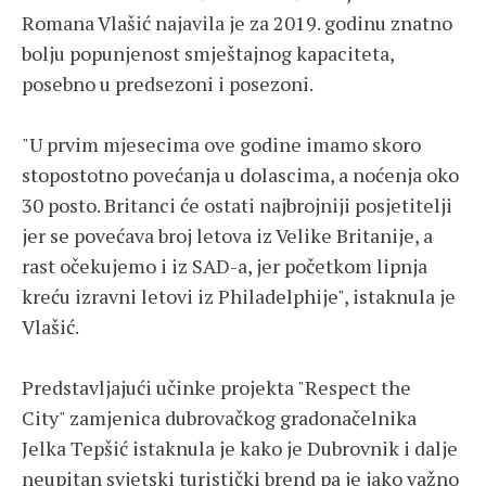
Romana Vlašić najavila je za 2019. godinu znatno
bolju popunjenost smještajnog kapaciteta,
posebno u predsezoni i posezoni.
"U prvim mjesecima ove godine imamo skoro
stopostotno povećanja u dolascima, a noćenja oko
30 posto. Britanci će ostati najbrojniji posjetitelji
jer se povećava broj letova iz Velike Britanije, a
rast očekujemo i iz SAD-a, jer početkom lipnja
kreću izravni letovi iz Philadelphije", istaknula je
Vlašić.
Predstavljajući učinke projekta "Respect the
City" zamjenica dubrovačkog gradonačelnika
Jelka Tepšić istaknula je kako je Dubrovnik i dalje
neupitan svjetski turistički brend pa je jako važno