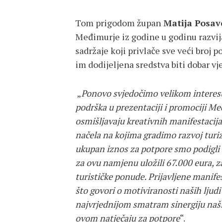
Tom prigodom župan
Matija Posav
Međimurje iz godine u godinu razvija
sadržaje koji privlače sve veći broj p
im dodijeljena sredstva biti dobar v
„
Ponovo svjedočimo velikom interesu 
podrška u prezentaciji i promociji Me
osmišljavaju kreativnih manifestacija 
načela na kojima gradimo razvoj tur
ukupan iznos za potpore smo podigli 
za ovu namjenu uložili 67.000 eura, z
turističke ponude. Prijavljene manife
što govori o motiviranosti naših ljudi
najvrjednijom smatram sinergiju naših
ovom natječaju za potpore
“.