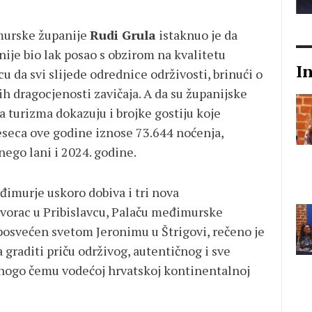
murske županije
Rudi Grula
istaknuo je da
nije bio lak posao s obzirom na kvalitetu
I
u da svi slijede odrednice održivosti, brinući o
ih dragocjenosti zavičaja. A da su županijske
 turizma dokazuju i brojke gostiju koje
jeseca ove godine iznose 73.644 noćenja,
nego lani i 2024. godine.
imurje uskoro dobiva i tri nova
dvorac u Pribislavcu, Palaču međimurske
posvećen svetom Jeronimu u Štrigovi, rečeno je
 graditi priču održivog, autentičnog i sve
mnogo čemu vodećoj hrvatskoj kontinentalnoj