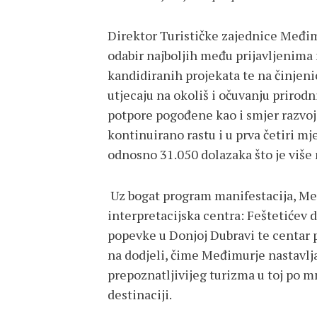
Direktor Turističke zajednice Međi
odabir najboljih među prijavljenima 
kandidiranih projekata te na činjenic
utjecaju na okoliš i očuvanju prirodn
potpore pogođene kao i smjer razvoja
kontinuirano rastu i u prva četiri m
odnosno 31.050 dolazaka što je više 
Uz bogat program manifestacija, Međ
interpretacijska centra: Feštetićev 
popevke u Donjoj Dubravi te centar 
na dodjeli, čime Međimurje nastavlja
prepoznatljivijeg turizma u toj po 
destinaciji.