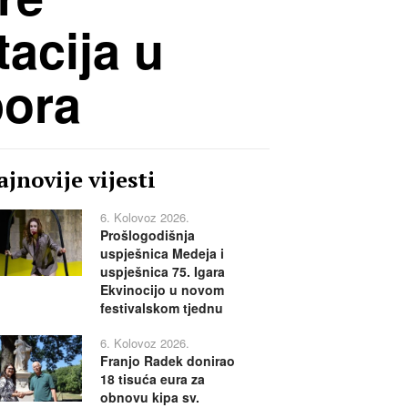
tacija u
pora
jnovije vijesti
6. Kolovoz 2026.
Prošlogodišnja
uspješnica Medeja i
uspješnica 75. Igara
Ekvinocijo u novom
festivalskom tjednu
6. Kolovoz 2026.
Franjo Radek donirao
18 tisuća eura za
obnovu kipa sv.