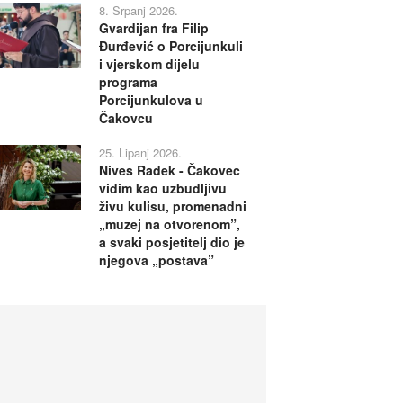
8. Srpanj 2026.
Gvardijan fra Filip
Đurđević o Porcijunkuli
i vjerskom dijelu
programa
Porcijunkulova u
Čakovcu
25. Lipanj 2026.
Nives Radek - Čakovec
vidim kao uzbudljivu
živu kulisu, promenadni
„muzej na otvorenom”,
a svaki posjetitelj dio je
njegova „postava”