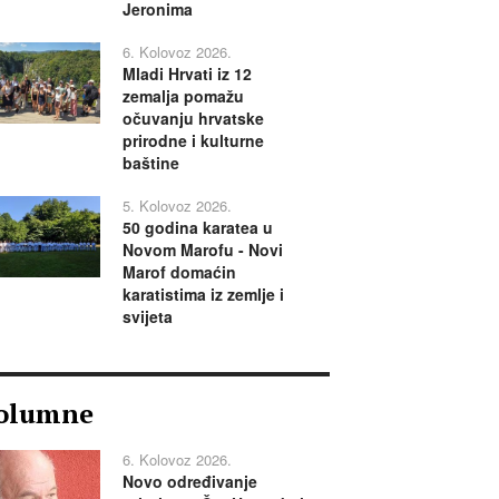
Jeronima
6. Kolovoz 2026.
Mladi Hrvati iz 12
zemalja pomažu
očuvanju hrvatske
prirodne i kulturne
baštine
5. Kolovoz 2026.
50 godina karatea u
Novom Marofu - Novi
Marof domaćin
karatistima iz zemlje i
svijeta
olumne
6. Kolovoz 2026.
Novo određivanje