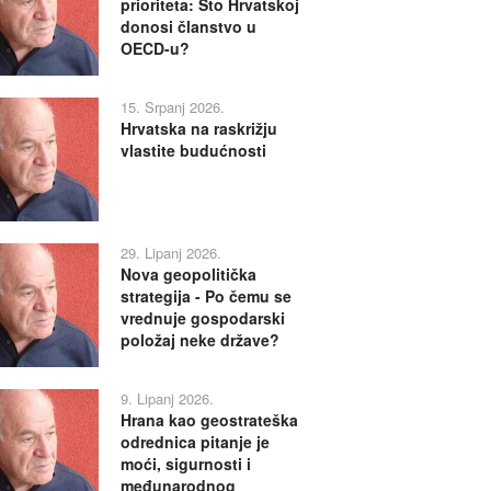
prioriteta: Što Hrvatskoj
donosi članstvo u
OECD-u?
15. Srpanj 2026.
Hrvatska na raskrižju
vlastite budućnosti
29. Lipanj 2026.
Nova geopolitička
strategija - Po čemu se
vrednuje gospodarski
položaj neke države?
9. Lipanj 2026.
Hrana kao geostrateška
odrednica pitanje je
moći, sigurnosti i
međunarodnog