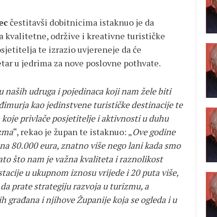
ec
čestitavši dobitnicima istaknuo je da
 kvalitetne, održive i kreativne turističke
osjetitelja te izrazio uvjereneje da će
jetar u jedrima za nove poslovne pothvate.
naših udruga i pojedinaca koji nam žele biti
đimurja kao jedinstvene turističke destinacije te
koje privlače posjetitelje i aktivnosti u duhu
izma
“, rekao je župan te istaknuo: „
Ove godine
na 80.000 eura, znatno više nego lani kada smo
ato što nam je važna kvaliteta i raznolikost
stacije u ukupnom iznosu vrijede i 20 puta više,
 da prate strategiju razvoja u turizmu, a
 građana i njihove Županije koja se ogleda i u