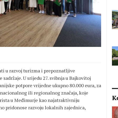
i u razvoj turizma i prepoznatljive
sadržaje. U srijedu 27. svibnja u Bajkovitoj
anijske potpore vrijedne ukupno 80.000 eura, za
acionalnog ili regionalnog značaja, koje
K
rista u Međimurje kao najatraktivniju
no pridonose razvoju lokalnih zajednica,