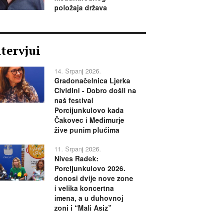
položaja država
ntervjui
14. Srpanj 2026.
Gradonačelnica Ljerka
Cividini - Dobro došli na
naš festival
Porcijunkulovo kada
Čakovec i Međimurje
žive punim plućima
11. Srpanj 2026.
Nives Radek:
Porcijunkulovo 2026.
donosi dvije nove zone
i velika koncertna
imena, a u duhovnoj
zoni i “Mali Asiz”