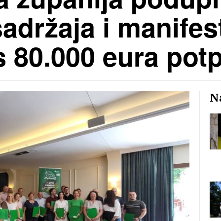
adržaja i manifes
 s 80.000 eura pot
Na