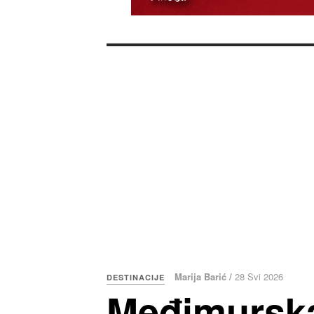
Marija Barić /
28 Svi 2026
DESTINACIJE
Međimurska