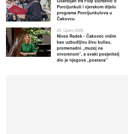
Gvardijan fra Filip Đurđević o
Porcijunkuli i vjerskom dijelu
programa Porcijunkulova u
Čakovcu
25. Lipanj 2026.
Nives Radek - Čakovec vidim
kao uzbudljivu živu kulisu,
promenadni „muzej na
otvorenom”, a svaki posjetitelj
dio je njegova „postava”