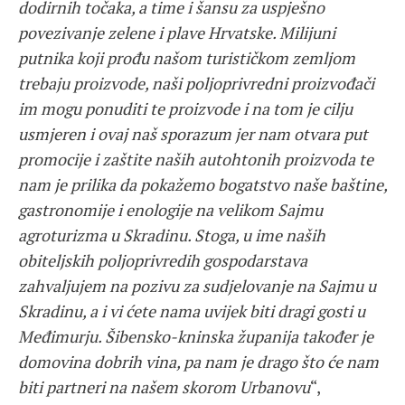
dodirnih točaka, a time i šansu za uspješno
povezivanje zelene i plave Hrvatske. Milijuni
putnika koji prođu našom turističkom zemljom
trebaju proizvode, naši poljoprivredni proizvođači
im mogu ponuditi te proizvode i na tom je cilju
usmjeren i ovaj naš sporazum jer nam otvara put
promocije i zaštite naših autohtonih proizvoda te
nam je prilika da pokažemo bogatstvo naše baštine,
gastronomije i enologije na velikom Sajmu
agroturizma u Skradinu. Stoga, u ime naših
obiteljskih poljoprivredih gospodarstava
zahvaljujem na pozivu za sudjelovanje na Sajmu u
Skradinu, a i vi ćete nama uvijek biti dragi gosti u
Međimurju. Šibensko-kninska županija također je
domovina dobrih vina, pa nam je drago što će nam
biti partneri na našem skorom Urbanovu
“,