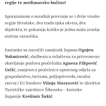
regije te međimursko bučino!
Sporazumom o suradnji povezuju se i dvije vinske
regije Hrvatske, dva tradicijska okvira, dva
dijalekta, te pokazuju koliko je jedna mala zemlja
uistinu raznolika.
Sastanku su nazočili zamjenik župana
Ognjen
Vukmirović
, službenica ovlaštena za privremeno
obavljanje poslova pročelnika
Agnesa Filipović
Grčić
, zamjenica pročelnice upravnog odjela za
gospodarstvo, turizam, poljoprivredu, ruralni
razvoj i EU fondove
Višnja Marasović
te direktor
Turističke zajednice Šibensko – kninske
županije
Krešimir Šakić
.