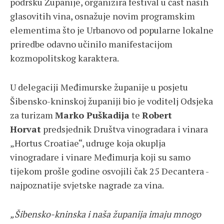
podršku Županije, organizira festival u čast naših
glasovitih vina, osnažuje novim programskim
elementima što je Urbanovo od popularne lokalne
priredbe odavno učinilo manifestacijom
kozmopolitskog karaktera.
U delegaciji Međimurske županije u posjetu
Šibensko-kninskoj županiji bio je voditelj Odsjeka
za turizam
Marko Puškadija
te
Robert
Horvat
predsjednik Društva vinogradara i vinara
„Hortus Croatiae“, udruge koja okuplja
vinogradare i vinare Međimurja koji su samo
tijekom prošle godine osvojili čak 25 Decantera -
najpoznatije svjetske nagrade za vina.
„Šibensko-kninska i naša županija imaju mnogo