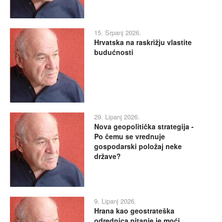
15. Srpanj 2026.
Hrvatska na raskrižju vlastite
budućnosti
29. Lipanj 2026.
Nova geopolitička strategija -
Po čemu se vrednuje
gospodarski položaj neke
države?
9. Lipanj 2026.
Hrana kao geostrateška
odrednica pitanje je moći,