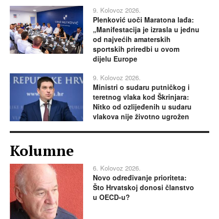
9. Kolovoz 2026.
Plenković uoči Maratona lađa:
„Manifestacija je izrasla u jednu
od najvećih amaterskih
sportskih priredbi u ovom
dijelu Europe
9. Kolovoz 2026.
Ministri o sudaru putničkog i
teretnog vlaka kod Škrinjara:
Nitko od ozlijeđenih u sudaru
vlakova nije životno ugrožen
Kolumne
6. Kolovoz 2026.
Novo određivanje prioriteta:
Što Hrvatskoj donosi članstvo
u OECD-u?