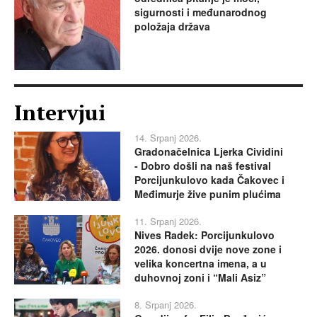
sigurnosti i međunarodnog
položaja država
Intervjui
14. Srpanj 2026.
Gradonačelnica Ljerka Cividini
- Dobro došli na naš festival
Porcijunkulovo kada Čakovec i
Međimurje žive punim plućima
11. Srpanj 2026.
Nives Radek: Porcijunkulovo
2026. donosi dvije nove zone i
velika koncertna imena, a u
duhovnoj zoni i “Mali Asiz”
8. Srpanj 2026.