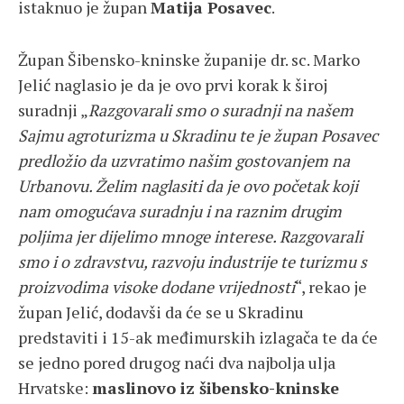
istaknuo je župan
Matija Posavec
.
Župan Šibensko-kninske županije dr. sc. Marko
Jelić naglasio je da je ovo prvi korak k široj
suradnji „
Razgovarali smo o suradnji na našem
Sajmu agroturizma u Skradinu te je župan Posavec
predložio da uzvratimo našim gostovanjem na
Urbanovu. Želim naglasiti da je ovo početak koji
nam omogućava suradnju i na raznim drugim
poljima jer dijelimo mnoge interese. Razgovarali
smo i o zdravstvu, razvoju industrije te turizmu s
proizvodima visoke dodane vrijednosti
“, rekao je
župan Jelić, dodavši da će se u Skradinu
predstaviti i 15-ak međimurskih izlagača te da će
se jedno pored drugog naći dva najbolja ulja
Hrvatske:
maslinovo iz šibensko-kninske