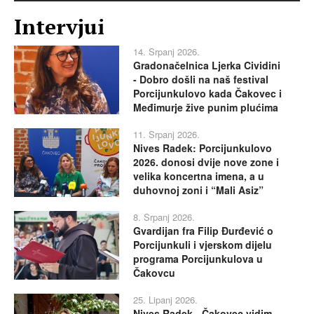
Intervjui
14. Srpanj 2026.
Gradonačelnica Ljerka Cividini
- Dobro došli na naš festival
Porcijunkulovo kada Čakovec i
Međimurje žive punim plućima
11. Srpanj 2026.
Nives Radek: Porcijunkulovo
2026. donosi dvije nove zone i
velika koncertna imena, a u
duhovnoj zoni i “Mali Asiz”
8. Srpanj 2026.
Gvardijan fra Filip Đurđević o
Porcijunkuli i vjerskom dijelu
programa Porcijunkulova u
Čakovcu
25. Lipanj 2026.
Nives Radek - Čakovec vidim