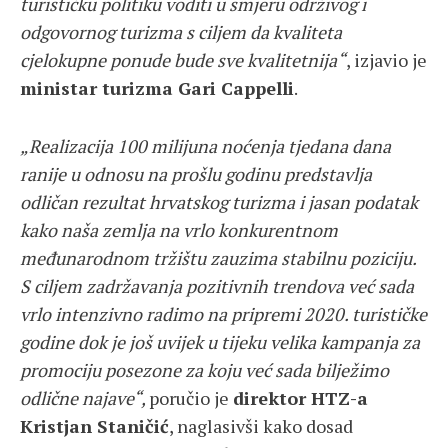
turističku politiku voditi u smjeru održivog i
odgovornog turizma s ciljem da kvaliteta
cjelokupne ponude bude sve kvalitetnija“
, izjavio je
ministar turizma Gari Cappelli
.
„Realizacija 100 milijuna noćenja tjedana dana
ranije u odnosu na prošlu godinu predstavlja
odličan rezultat hrvatskog turizma i jasan podatak
kako naša zemlja na vrlo konkurentnom
međunarodnom tržištu zauzima stabilnu poziciju.
S ciljem zadržavanja pozitivnih trendova već sada
vrlo intenzivno radimo na pripremi 2020. turističke
godine dok je još uvijek u tijeku velika kampanja za
promociju posezone za koju već sada bilježimo
odlične najave“,
poručio je
direktor HTZ-a
Kristjan Staničić
, naglasivši kako dosad