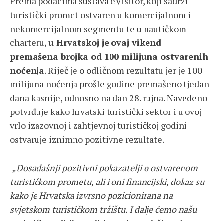
Prema podacima sustava eVisitor, koji sadrži
turistički promet ostvaren u komercijalnom i
nekomercijalnom segmentu te u nautičkom
charteru,
u Hrvatskoj je
ovaj vikend
premašena brojka od 100 milijuna ostvarenih
noćenja
. Riječ je o odličnom rezultatu jer je 100
milijuna noćenja prošle godine premašeno tjedan
dana kasnije, odnosno na dan 28. rujna. Navedeno
potvrđuje kako hrvatski turistički sektor i u ovoj
vrlo izazovnoj i zahtjevnoj turističkoj godini
ostvaruje iznimno pozitivne rezultate.
„Dosadašnji pozitivni pokazatelji o ostvarenom
turističkom prometu, ali i oni financijski, dokaz su
kako je Hrvatska izvrsno pozicionirana na
svjetskom turističkom tržištu. I dalje ćemo našu