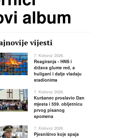
ovi album
jnovije vijesti
7. Kolovoz 2026.
Reagiranja - HNS i
država glume red, a
huligani i dalje vladaju
stadionima
7. Kolovoz 2026.
Kuršanec proslavio Dan
mjesta i 559. obljetnicu
prvog pisanog
spomena
7. Kolovoz 2026.
Pjesništvo koje spaja