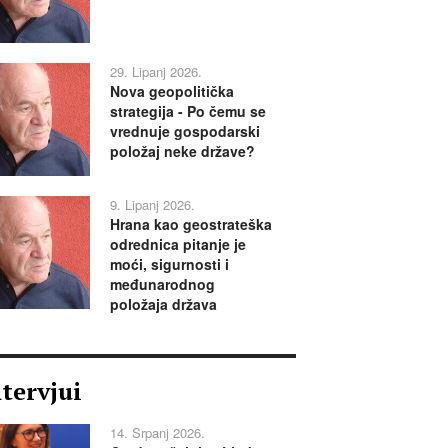
29. Lipanj 2026.
Nova geopolitička
strategija - Po čemu se
vrednuje gospodarski
položaj neke države?
9. Lipanj 2026.
Hrana kao geostrateška
odrednica pitanje je
moći, sigurnosti i
međunarodnog
položaja država
ntervjui
14. Srpanj 2026.