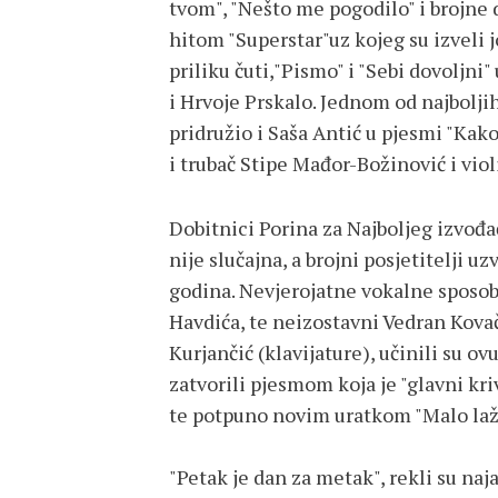
tvom", "Nešto me pogodilo" i brojne 
hitom "Superstar"uz kojeg su izveli 
priliku čuti,"Pismo" i "Sebi dovoljni"
i Hrvoje Prskalo. Jednom od najbolji
pridružio i Saša Antić u pjesmi "Kako 
i trubač Stipe Mađor-Božinović i viol
Dobitnici Porina za Najboljeg izvođ
nije slučajna, a brojni posjetitelji uz
godina. Nevjerojatne vokalne sposobno
Havdića, te neizostavni Vedran Kovač
Kurjančić (klavijature), učinili su o
zatvorili pjesmom koja je "glavni kr
te potpuno novim uratkom "Malo lažn
"Petak je dan za metak", rekli su naj