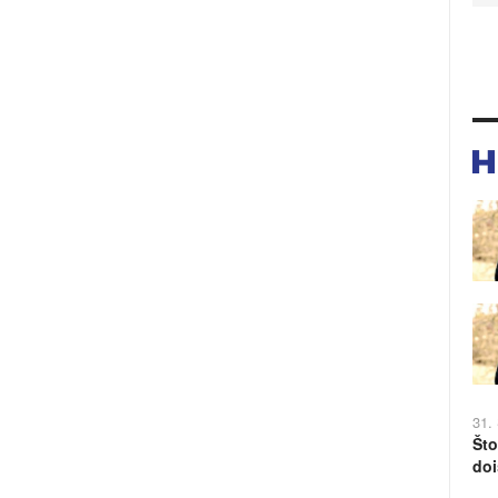
31.
Što
doi