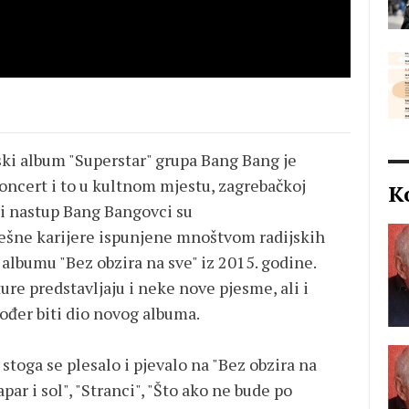
jski album "Superstar" grupa Bang Bang je
oncert i to u kultnom mjestu, zagrebačkoj
K
ni nastup Bang Bangovci su
ješne karijere ispunjene mnoštvom radijskih
m albumu "Bez obzira na sve" iz 2015. godine.
ure predstavljaju i neke nove pjesme, ali i
ođer biti dio novog albuma.
 stoga se plesalo i pjevalo na "Bez obzira na
Papar i sol", "Stranci", "Što ako ne bude po