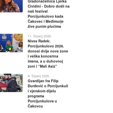
Gradonačelnica Ljerka
Cividini - Dobro došli na
naš festival
Porcijunkulovo kada
Čakovec i Međimurje
žive punim plućima
11. Srpanj 2026.
Nives Radek:
Porcijunkulovo 2026.
donosi dvije nove zone
i velika koncertna
imena, a u duhovnoj
zoni i “Mali Asiz”
8. Srpanj 2026.
Gvardijan fra Filip
Đurđević o Porcijunkuli
i vjerskom dijelu
programa
Porcijunkulova u
Čakovcu