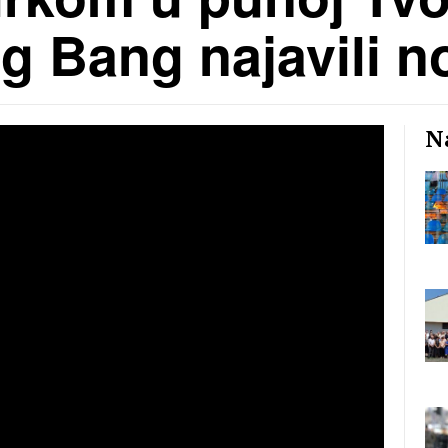
g Bang najavili n
Na