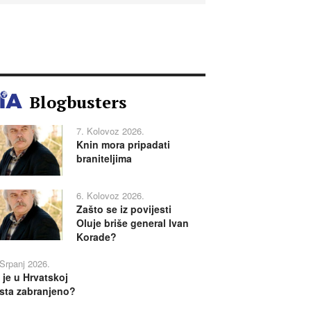
Blogbusters
7. Kolovoz 2026.
Knin mora pripadati
braniteljima
6. Kolovoz 2026.
Zašto se iz povijesti
Oluje briše general Ivan
Korade?
 Srpanj 2026.
 je u Hrvatskoj
sta zabranjeno?