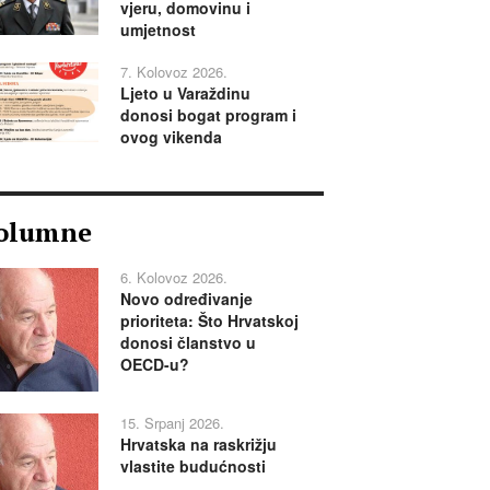
vjeru, domovinu i
umjetnost
7. Kolovoz 2026.
Ljeto u Varaždinu
donosi bogat program i
ovog vikenda
olumne
6. Kolovoz 2026.
Novo određivanje
prioriteta: Što Hrvatskoj
donosi članstvo u
OECD-u?
15. Srpanj 2026.
Hrvatska na raskrižju
vlastite budućnosti