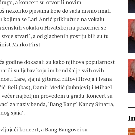
druge, a koncert su otvorili novim
još nekoliko pjesama koje do sada nismo imali
 u kojima se Lari Antić priključuje na vokalu
h ženskih vokala u Hrvatskoj na pozornici se
stoje stvari", a od glazbenih gostiju bili su tu
inist Marko First.
ača godine dokazali su kako njihova popularnost
vratili su ljubav koju im bend šalje svih ovih
sti Lare, sjajni gitarski riffovi Hrvoja i Ivana
ić-Beli (bas), Damir Medić (bubnjevi) i Mihael
vu večer najboljim provodom u gradu. Koncert su
ivac" za naziv benda, "Bang Bang" Nancy Sinatra,
og sjaja".
I
avljujući koncert, a Bang Bangovci su