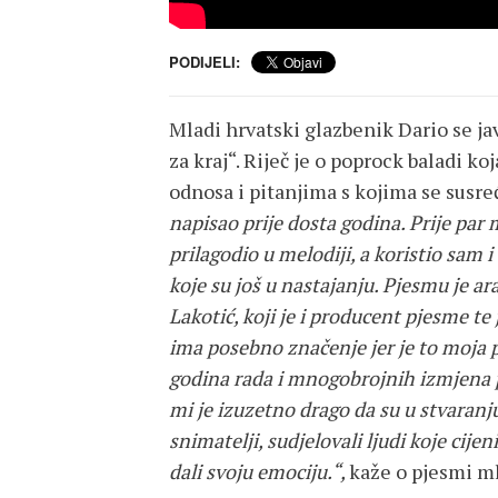
PODIJELI:
Mladi hrvatski glazbenik Dario se j
za kraj“. Riječ je o poprock baladi k
odnosa i pitanjima s kojima se susreć
napisao prije dosta godina. Prije par
prilagodio u melodiji, a koristio sam i
koje su još u nastajanju. Pjesmu je a
Lakotić, koji je i producent pjesme t
ima posebno značenje jer je to moja 
godina rada i mnogobrojnih izmjena 
mi je izuzetno drago da su u stvaranj
snimatelji, sudjelovali ljudi koje cijen
dali svoju emociju.“,
kaže o pjesmi ml