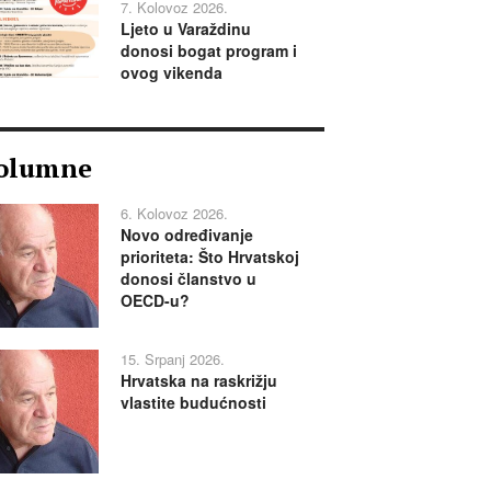
7. Kolovoz 2026.
Ljeto u Varaždinu
donosi bogat program i
ovog vikenda
olumne
6. Kolovoz 2026.
Novo određivanje
prioriteta: Što Hrvatskoj
donosi članstvo u
OECD-u?
15. Srpanj 2026.
Hrvatska na raskrižju
vlastite budućnosti