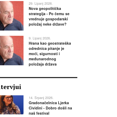
29. Lipanj 2026.
Nova geopolitička
strategija - Po čemu se
vrednuje gospodarski
položaj neke države?
9. Lipanj 2026.
Hrana kao geostrateška
odrednica pitanje je
moći, sigurnosti i
međunarodnog
položaja država
ntervjui
14. Srpanj 2026.
Gradonačelnica Ljerka
Cividini - Dobro došli na
naš festival