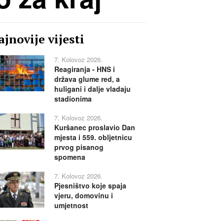
jnovije vijesti
7. Kolovoz 2026.
Reagiranja - HNS i
država glume red, a
huligani i dalje vladaju
stadionima
7. Kolovoz 2026.
Kuršanec proslavio Dan
mjesta i 559. obljetnicu
prvog pisanog
spomena
7. Kolovoz 2026.
Pjesništvo koje spaja
vjeru, domovinu i
umjetnost