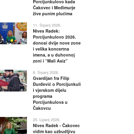
Porcijunkulovo kada
Čakovec i Međimurje
žive punim plućima
11. Srpanj 2026.
Nives Radek:
Porcijunkulovo 2026.
donosi dvije nove zone
i velika koncertna
imena, a u duhovnoj
zoni i “Mali Asiz”
8. Srpanj 2026.
Gvardijan fra Filip
Đurđević o Porcijunkuli
i vjerskom dijelu
programa
Porcijunkulova u
Čakovcu
25. Lipanj 2026.
Nives Radek - Čakovec
vidim kao uzbudljivu