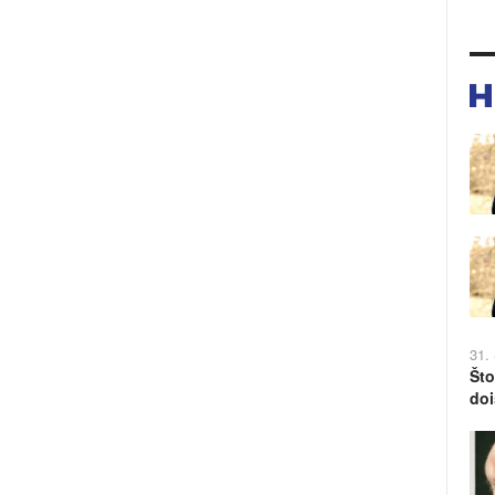
31.
Što
doi