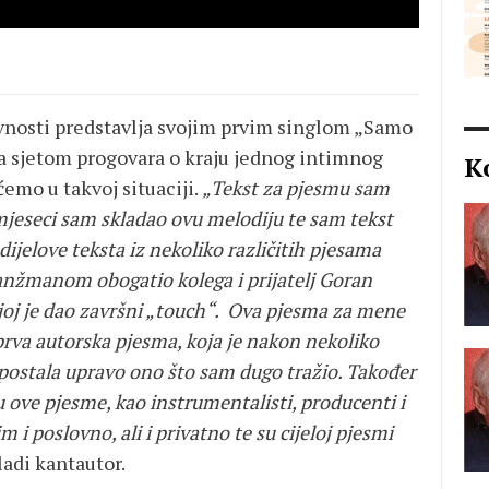
avnosti predstavlja svojim prvim singlom „Samo
oja sjetom progovara o kraju jednog intimnog
K
emo u takvoj situaciji.
„Tekst za pjesmu sam
 mjeseci sam skladao ovu melodiju te sam tekst
 dijelove teksta iz nekoliko različitih pjesama
ranžmanom obogatio kolega i prijatelj Goran
e joj je dao završni „touch“. Ova pjesma za mene
prva autorska pjesma, koja je nakon nekoliko
postala upravo ono što sam dugo tražio. Također
u ove pjesme, kao instrumentalisti, producenti i
im i poslovno, ali i privatno te su cijeloj pjesmi
adi kantautor.