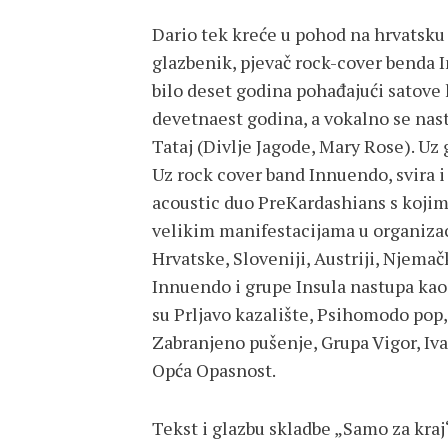
Dario tek kreće u pohod na hrvatsku 
glazbenik, pjevač rock-cover benda 
bilo deset godina pohađajući satove kl
devetnaest godina, a vokalno se nas
Tataj (Divlje Jagode, Mary Rose). Uz gi
Uz rock cover band Innuendo, svira i 
acoustic duo PreKardashians s kojim
velikim manifestacijama u organizaci
Hrvatske, Sloveniji, Austriji, Njemač
Innuendo i grupe Insula nastupa ka
su Prljavo kazalište, Psihomodo pop, 
Zabranjeno pušenje, Grupa Vigor, Iv
Opća Opasnost.
Tekst i glazbu skladbe „Samo za kraj“