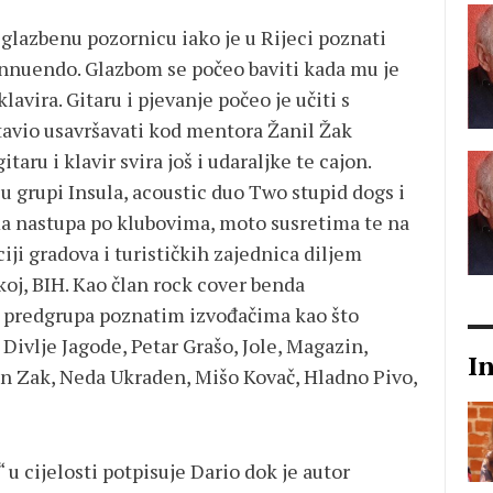
glazbenu pozornicu iako je u Rijeci poznati
Innuendo. Glazbom se počeo baviti kada mu je
avira. Gitaru i pjevanje počeo je učiti s
tavio usavršavati kod mentora Žanil Žak
taru i klavir svira još i udaraljke te cajon.
u grupi Insula, acoustic duo Two stupid dogs i
a nastupa po klubovima, moto susretima te na
ji gradova i turističkih zajednica diljem
koj, BIH. Kao član rock cover benda
o predgrupa poznatim izvođačima kao što
Divlje Jagode, Petar Grašo, Jole, Magazin,
I
an Zak, Neda Ukraden, Mišo Kovač, Hladno Pivo,
 u cijelosti potpisuje Dario dok je autor