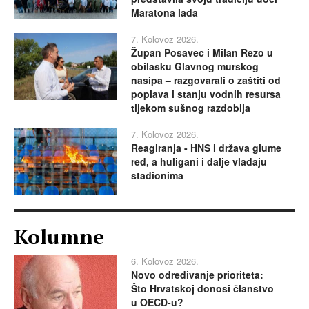
Maratona lađa
7. Kolovoz 2026.
Župan Posavec i Milan Rezo u
obilasku Glavnog murskog
nasipa – razgovarali o zaštiti od
poplava i stanju vodnih resursa
tijekom sušnog razdoblja
7. Kolovoz 2026.
Reagiranja - HNS i država glume
red, a huligani i dalje vladaju
stadionima
Kolumne
6. Kolovoz 2026.
Novo određivanje prioriteta:
Što Hrvatskoj donosi članstvo
u OECD-u?