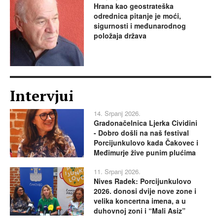
Hrana kao geostrateška
odrednica pitanje je moći,
sigurnosti i međunarodnog
položaja država
Intervjui
14. Srpanj 2026.
Gradonačelnica Ljerka Cividini
- Dobro došli na naš festival
Porcijunkulovo kada Čakovec i
Međimurje žive punim plućima
11. Srpanj 2026.
Nives Radek: Porcijunkulovo
2026. donosi dvije nove zone i
velika koncertna imena, a u
duhovnoj zoni i “Mali Asiz”