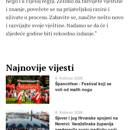
nego i u cijeloj regiji. Želimo da razvijete vještine
i znanje, povežete se na prijateljskoj razini i
uživate u procesu. Zabavite se, naučite nešto novo
i razvijajte svoje vještine. Nadamo se da će i
sljedeće godine biti rekordno izdanje.“
Najnovije vijesti
8. Kolovoz 2026.
Špancirfest - Festival koji se
voli od malih nogu
8. Kolovoz 2026.
Sjever i jug Hrvatske spojeni na
Neretvi: Varaždinska županija
predstavila svoju tradiciju uoči