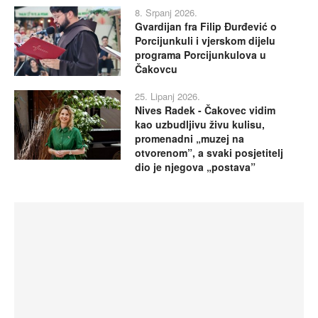
8. Srpanj 2026.
Gvardijan fra Filip Đurđević o
Porcijunkuli i vjerskom dijelu
programa Porcijunkulova u
Čakovcu
25. Lipanj 2026.
Nives Radek - Čakovec vidim
kao uzbudljivu živu kulisu,
promenadni „muzej na
otvorenom”, a svaki posjetitelj
dio je njegova „postava”