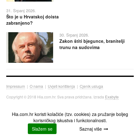
31. Srpanj 2026.
Što je u Hrvatskoj doista
zabranjeno?
30. Srpanj 2026.
Zakon štiti bjegunce, branitelji
trunu na sudovima
Impressum
|
O nama
|
Uvjeti korištenja
|
Cjenik usluga
Copyright © 2018 Hia.com.hr. Sva prava pridržana. Izrada
Exabyte
Hia.com.hr koristi kolačiće (tzv. cookies) za pružanje boljeg
korisničkog iskustva i funkcionalnosti.
Slažem se
Saznaj više