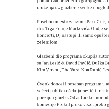
pomalo zaboravljenih gornjogradskih 
druženja uz glazbene svirke i pogled
Posebno mjesto zauzima Park Grič, u
ili s Trga Franje Markovića. Ondje se
koncerti, DJ nastupi ili samo opušt
zelenilom.
Glazbeni dio programa okuplja autor
su Jan Lesić & David Pavlić, Duška B
Kim Verson, The Vura, Noa Rupić, Lea 
Čvenk donosi i poseban program u atr
večeri publiku očekuju različiti nast
poeziju i glazbu. Od autorske monodr
komedije Prekid preko veze, preko g