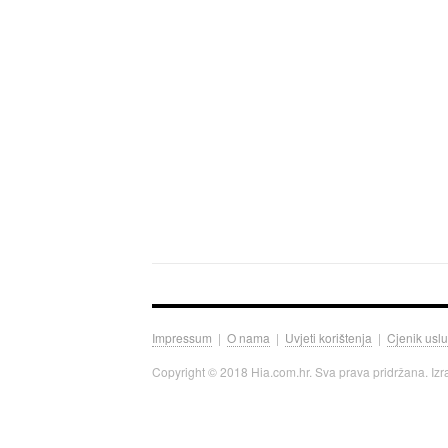
Impressum
|
O nama
|
Uvjeti korištenja
|
Cjenik usl
Copyright © 2018 Hia.com.hr. Sva prava pridržana. Iz