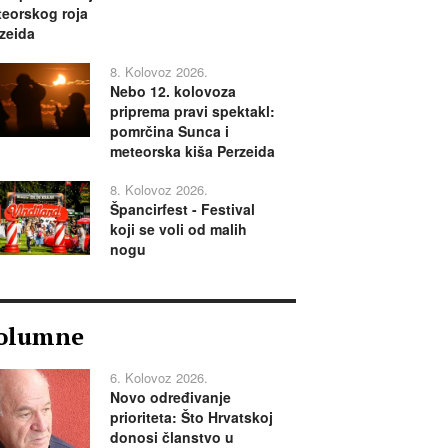
eorskog roja
zeida
8. Kolovoz 2026.
Nebo 12. kolovoza
priprema pravi spektakl:
pomrčina Sunca i
meteorska kiša Perzeida
8. Kolovoz 2026.
Špancirfest - Festival
koji se voli od malih
nogu
olumne
6. Kolovoz 2026.
Novo određivanje
prioriteta: Što Hrvatskoj
donosi članstvo u