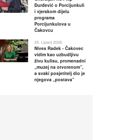
Đurđević o Porcijunkuli
i vjerskom dijelu
programa
Porcijunkulova u
Čakovcu
25. Lipanj 2026.
Nives Radek - Čakovec
vidim kao uzbudljivu
živu kulisu, promenadni
„muzej na otvorenom”,
a svaki posjetitelj dio je
njegova „postava”