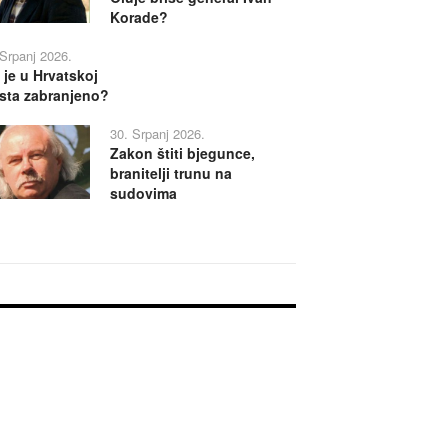
Korade?
 Srpanj 2026.
 je u Hrvatskoj
sta zabranjeno?
30. Srpanj 2026.
Zakon štiti bjegunce,
branitelji trunu na
sudovima