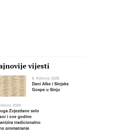
jnovije vijesti
8. Kolovoz 2026.
Dani Alke i Sinjske
Gospe u Sinju
Kolovoz 2026.
uga Zvjezdano selo
or i ove godine
anizira tradicionalno
no promatranje