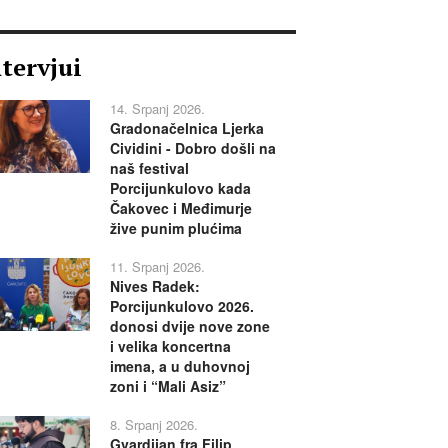
ntervjui
14. Srpanj 2026.
Gradonačelnica Ljerka
Cividini - Dobro došli na
naš festival
Porcijunkulovo kada
Čakovec i Međimurje
žive punim plućima
11. Srpanj 2026.
Nives Radek:
Porcijunkulovo 2026.
donosi dvije nove zone
i velika koncertna
imena, a u duhovnoj
zoni i “Mali Asiz”
8. Srpanj 2026.
Gvardijan fra Filip