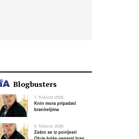
Blogbusters
7. Kolovoz 2026.
Knin mora pripadati
braniteljima
6. Kolovoz 2026.
Zašto se iz povijesti
Oluje briše general Ivan