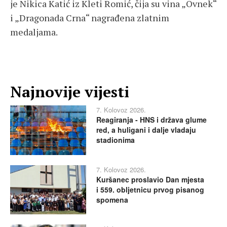
je Nikica Katić iz Kleti Romić, čija su vina „Ovnek“
i „Dragonada Crna“ nagrađena zlatnim
medaljama.
Najnovije vijesti
7. Kolovoz 2026.
Reagiranja - HNS i država glume
red, a huligani i dalje vladaju
stadionima
7. Kolovoz 2026.
Kuršanec proslavio Dan mjesta
i 559. obljetnicu prvog pisanog
spomena