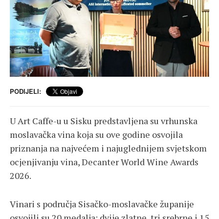
PODIJELI:
U Art Caffe-u u Sisku predstavljena su vrhunska
moslavačka vina koja su ove godine osvojila
priznanja na najvećem i najuglednijem svjetskom
ocjenjivanju vina, Decanter World Wine Awards
2026.
Vinari s područja Sisačko-moslavačke županije
osvojili su 20 medalja: dvije zlatne, tri srebrne i 15