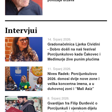
Intervjui
14. Srpanj 2026.
Gradonačelnica Ljerka Cividini
- Dobro došli na naš festival
Porcijunkulovo kada Čakovec i
Međimurje žive punim plućima
11. Srpanj 2026.
Nives Radek: Porcijunkulovo
2026. donosi dvije nove zone i
velika koncertna imena, a u
duhovnoj zoni i “Mali Asiz”
8. Srpanj 2026.
Gvardijan fra Filip Đurđević o
Porcijunkuli i vjerskom dijelu