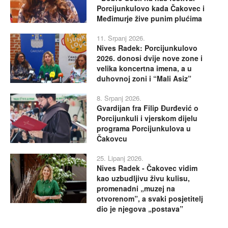
Porcijunkulovo kada Čakovec i
Međimurje žive punim plućima
11. Srpanj 2026.
Nives Radek: Porcijunkulovo
2026. donosi dvije nove zone i
velika koncertna imena, a u
duhovnoj zoni i “Mali Asiz”
8. Srpanj 2026.
Gvardijan fra Filip Đurđević o
Porcijunkuli i vjerskom dijelu
programa Porcijunkulova u
Čakovcu
25. Lipanj 2026.
Nives Radek - Čakovec vidim
kao uzbudljivu živu kulisu,
promenadni „muzej na
otvorenom”, a svaki posjetitelj
dio je njegova „postava”