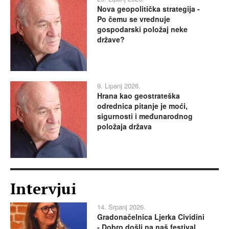
Nova geopolitička strategija -
Po čemu se vrednuje
gospodarski položaj neke
države?
9. Lipanj 2026.
Hrana kao geostrateška
odrednica pitanje je moći,
sigurnosti i međunarodnog
položaja država
Intervjui
14. Srpanj 2026.
Gradonačelnica Ljerka Cividini
- Dobro došli na naš festival