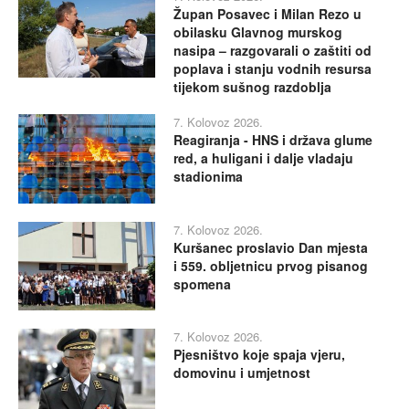
Župan Posavec i Milan Rezo u
obilasku Glavnog murskog
nasipa – razgovarali o zaštiti od
poplava i stanju vodnih resursa
tijekom sušnog razdoblja
7. Kolovoz 2026.
Reagiranja - HNS i država glume
red, a huligani i dalje vladaju
stadionima
7. Kolovoz 2026.
Kuršanec proslavio Dan mjesta
i 559. obljetnicu prvog pisanog
spomena
7. Kolovoz 2026.
Pjesništvo koje spaja vjeru,
domovinu i umjetnost