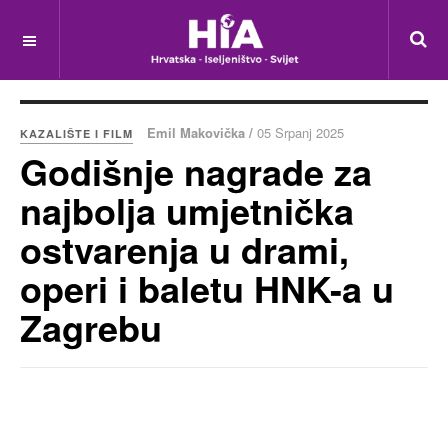
Emil Makovička /
05 Srpanj 2025
KAZALIŠTE I FILM
Godišnje nagrade za
najbolja umjetnička
ostvarenja u drami,
operi i baletu HNK-a u
Zagrebu