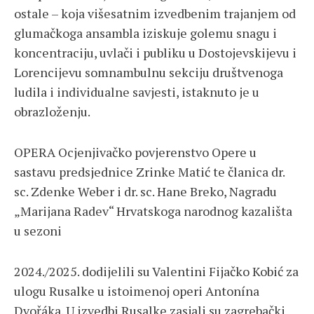
ostale – koja višesatnim izvedbenim trajanjem od
glumačkoga ansambla iziskuje golemu snagu i
koncentraciju, uvlači i publiku u Dostojevskijevu i
Lorencijevu somnambulnu sekciju društvenoga
ludila i individualne savjesti, istaknuto je u
obrazloženju.
OPERA Ocjenjivačko povjerenstvo Opere u
sastavu predsjednice Zrinke Matić te članica dr.
sc. Zdenke Weber i dr. sc. Hane Breko, Nagradu
„Marijana Radev“ Hrvatskoga narodnog kazališta
u sezoni
2024./2025. dodijelili su Valentini Fijačko Kobić za
ulogu Rusalke u istoimenoj operi Antonína
Dvořáka. U izvedbi Rusalke zasjali su zagrebački