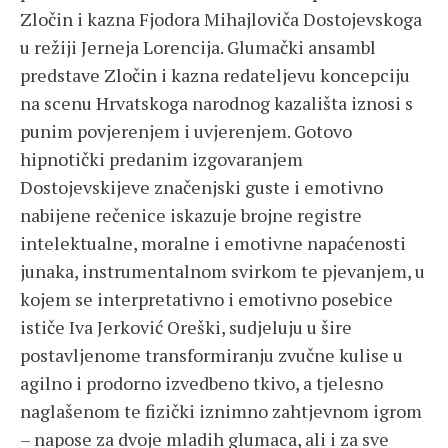
Zločin i kazna Fjodora Mihajloviča Dostojevskoga
u režiji Jerneja Lorencija. Glumački ansambl
predstave Zločin i kazna redateljevu koncepciju
na scenu Hrvatskoga narodnog kazališta iznosi s
punim povjerenjem i uvjerenjem. Gotovo
hipnotički predanim izgovaranjem
Dostojevskijeve značenjski guste i emotivno
nabijene rečenice iskazuje brojne registre
intelektualne, moralne i emotivne napaćenosti
junaka, instrumentalnom svirkom te pjevanjem, u
kojem se interpretativno i emotivno posebice
ističe Iva Jerković Oreški, sudjeluju u šire
postavljenome transformiranju zvučne kulise u
agilno i prodorno izvedbeno tkivo, a tjelesno
naglašenom te fizički iznimno zahtjevnom igrom
– napose za dvoje mladih glumaca, ali i za sve