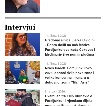
Intervjui
14. Srpanj 2026.
Gradonačelnica Ljerka Cividini
- Dobro došli na naš festival
Porcijunkulovo kada Čakovec i
Međimurje žive punim plućima
11. Srpanj 2026.
Nives Radek: Porcijunkulovo
2026. donosi dvije nove zone i
velika koncertna imena, a u
duhovnoj zoni i “Mali Asiz”
8. Srpanj 2026.
Gvardijan fra Filip Đurđević o
Porcijunkuli i vjerskom dijelu
programa Porcijunkulova u