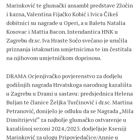
Marinković te glumački ansambl predstave Zločin
i kazna, Valentina Fijačko Kobić i Ivica Čikeš
dobitnici su nagrade u Operi, a u Baletu Natalia
Kosovac i Mattia Bacon. Intendantica HNK u
Zagrebu dr.sc. Iva Hraste Sočo svečano je uručila
priznanja istaknutim umjetnicima te im čestitala
na njihovom umjetničkom doprinosu.
DRAMA Ocjenjivačko povjerenstvo za dodjelu
godišnjih nagrada Hrvatskoga narodnog kazališta
u Zagrebu u Drami u sastavu: predsjednica Helena
Buljan te članice Željka Turčinović i dr.sc. Martina
Petranović, donijelo je odluku da se Nagrada „Mila
Dimitrijević“ za najbolje glumačko ostvarenje u
kazališnoj sezoni 2024./2025. dodjeljuje Kseniji
Marinković za ulogu Pripovjedačice/Annie u