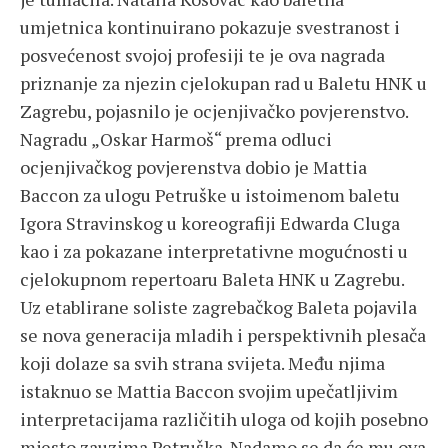
umjetnica kontinuirano pokazuje svestranost i
posvećenost svojoj profesiji te je ova nagrada
priznanje za njezin cjelokupan rad u Baletu HNK u
Zagrebu, pojasnilo je ocjenjivačko povjerenstvo.
Nagradu „Oskar Harmoš“ prema odluci
ocjenjivačkog povjerenstva dobio je Mattia
Baccon za ulogu Petruške u istoimenom baletu
Igora Stravinskog u koreografiji Edwarda Cluga
kao i za pokazane interpretativne mogućnosti u
cjelokupnom repertoaru Baleta HNK u Zagrebu.
Uz etablirane soliste zagrebačkog Baleta pojavila
se nova generacija mladih i perspektivnih plesača
koji dolaze sa svih strana svijeta. Među njima
istaknuo se Mattia Baccon svojim upečatljivim
interpretacijama različitih uloga od kojih posebno
mjesto zauzima Petruška. Nadamo se da će mu ova