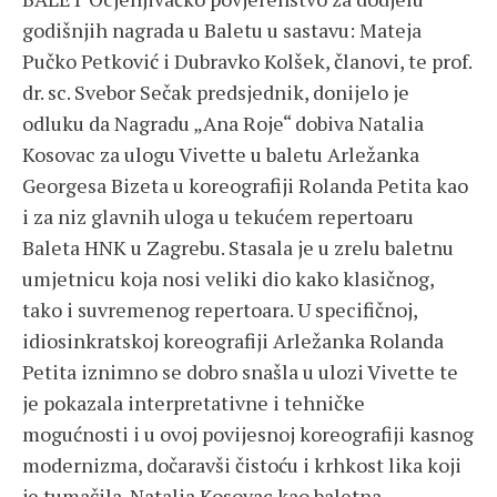
godišnjih nagrada u Baletu u sastavu: Mateja
Pučko Petković i Dubravko Kolšek, članovi, te prof.
dr. sc. Svebor Sečak predsjednik, donijelo je
odluku da Nagradu „Ana Roje“ dobiva Natalia
Kosovac za ulogu Vivette u baletu Arležanka
Georgesa Bizeta u koreografiji Rolanda Petita kao
i za niz glavnih uloga u tekućem repertoaru
Baleta HNK u Zagrebu. Stasala je u zrelu baletnu
umjetnicu koja nosi veliki dio kako klasičnog,
tako i suvremenog repertoara. U specifičnoj,
idiosinkratskoj koreografiji Arležanka Rolanda
Petita iznimno se dobro snašla u ulozi Vivette te
je pokazala interpretativne i tehničke
mogućnosti i u ovoj povijesnoj koreografiji kasnog
modernizma, dočaravši čistoću i krhkost lika koji
je tumačila. Natalia Kosovac kao baletna