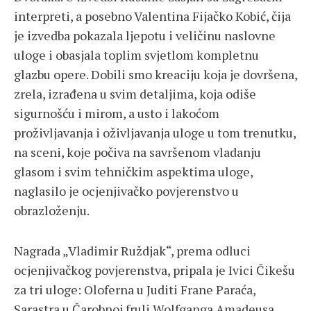
interpreti, a posebno Valentina Fijačko Kobić, čija
je izvedba pokazala ljepotu i veličinu naslovne
uloge i obasjala toplim svjetlom kompletnu
glazbu opere. Dobili smo kreaciju koja je dovršena,
zrela, izrađena u svim detaljima, koja odiše
sigurnošću i mirom, a usto i lakoćom
proživljavanja i oživljavanja uloge u tom trenutku,
na sceni, koje počiva na savršenom vladanju
glasom i svim tehničkim aspektima uloge,
naglasilo je ocjenjivačko povjerenstvo u
obrazloženju.
Nagrada „Vladimir Ruždjak“, prema odluci
ocjenjivačkog povjerenstva, pripala je Ivici Čikešu
za tri uloge: Oloferna u Juditi Frane Paraća,
Sarastra u Čarobnoj fruli Wolfganga Amadeusa