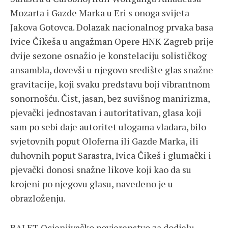
Mozarta i Gazde Marka u Eri s onoga svijeta
Jakova Gotovca. Dolazak nacionalnog prvaka basa
Ivice Čikeša u angažman Opere HNK Zagreb prije
dvije sezone osnažio je konstelaciju solističkog
ansambla, dovevši u njegovo središte glas snažne
gravitacije, koji svaku predstavu boji vibrantnom
sonornošću. Čist, jasan, bez suvišnog manirizma,
pjevački jednostavan i autoritativan, glasa koji
sam po sebi daje autoritet ulogama vladara, bilo
svjetovnih poput Oloferna ili Gazde Marka, ili
duhovnih poput Sarastra, Ivica Čikeš i glumački i
pjevački donosi snažne likove koji kao da su
krojeni po njegovu glasu, navedeno je u
obrazloženju.
BALET Ocjenjivačko povjerenstvo za dodjelu