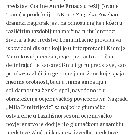
predstavi Godine Annie Ernaux u režiji Jovane
Tomić u produkciji HNK-a iz Zagreba. Poseban
dramski naglasak jest na odnosu majke i kćeri u
različitim razdobljima majčina turbulentnog
života, a kao sredstvo komunikacije prevladava
ispovjedni diskurs koji je u interpretaciji Ksenije
Marinković precizan, uvjerljiv i autokritičan
definirajući je kao središnju figuru predstave, kao
putokaz različitim generacijama žena koje spaja
njezina osobnost, budi u njima empatiju i
solidarnost za ženski spol, navedeno je u
obrazloženju ocjenjivačkog povjerenstva. Nagradu
„Mila Dimitrijević“ za najbolje glumačko
ostvarenje u kazališnoj sezoni ocjenjivačko
povjerenstvo je dodijelilo glumačkom ansamblu
predstave Zločin i kazna za izvedbu predstave